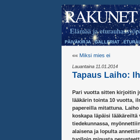
RAKUNET
Elämää ja eturauhassyöp
PÄIVÄKIRJA
GALLERIAT
ETURA
««
Miksi mies ei
Lauantaina 11.01.2014
Tapaus Laiho: Ih
Pari vuotta sitten kirjoitin
lääkärin tointa 10 vuotta, i
papereilla mitattuna. Laiho
koskapa läpäisi lääkäreilt
tiedekunnassa, myönnettiin
alaisena ja lopulta annettii
tuolloin minusta perusteetto