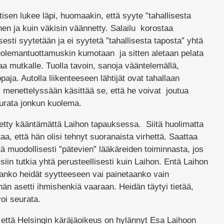
isen lukee läpi, huomaakin, että syyte ”tahallisesta
nen ja kuin väkisin väännetty. Salailu korostaa
isesti syytetään ja ei syytetä ”tahallisesta taposta” yhtä
kuolemantuottamuskin kumotaan ja sitten aletaan pelata
a mutkalle. Tuolla tavoin, sanoja vääntelemällä,
ja. Autolla liikenteeseen lähtijät ovat tahallaan
y menettelyssään käsittää se, että he voivat joutua
urata jonkun kuolema.
etty kääntämättä Laihon tapauksessa. Siitä huolimatta
aa, että hän olisi tehnyt suoranaista virhettä. Saattaa
ä muodollisesti ”pätevien” lääkäreiden toiminnasta, jos
siin tutkia yhtä perusteellisesti kuin Laihon. Entä Laihon
anko heidät syytteeseen vai painetaanko vain
hän asetti ihmishenkiä vaaraan. Heidän täytyi tietää,
oi seurata.
 että Helsingin käräjäoikeus on hylännyt Esa Laihoon