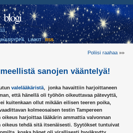
blogi
ää
UHASSYÖPÄ
LINKIT
RSS
Poliisi raahaa
»»
meellistä sanojen vääntelyä!
 jutun
valelääkäristä
, jonka havaittiin harjoittaneen
lman, että hänellä oli työhön oikeuttavaa pätevyttä,
 ei kuitenkaan ollut mikään eilisen teeren poika,
ä vaadittavan kolmeosaisen testin Tampereen
 oikeus harjoittaa lääkärin ammattia valvonnan
n oikeus tehdä sitä itsenäisesti. Syytökset tuntuivat
milta, koska hänet oli virallisesti hyväksytty