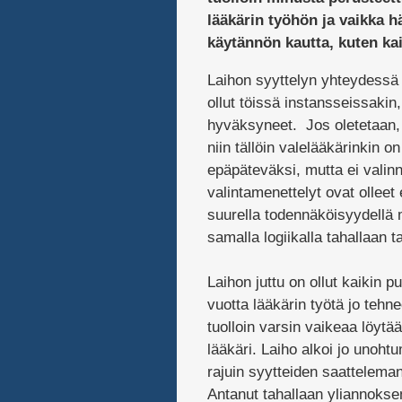
lääkärin työhön ja vaikka h
käytännön kautta, kuten kai
Laihon syyttelyn yhteydessä e
ollut töissä instansseissakin
hyväksyneet. Jos oletetaan, 
niin tällöin valelääkärinkin 
epäpäteväksi, mutta ei valinna
valintamenettelyt ovat olleet 
suurella todennäköisyydellä 
samalla logiikalla tahallaan t
Laihon juttu on ollut kaikin p
vuotta lääkärin työtä jo tehne
tuolloin varsin vaikeaa löytä
lääkäri. Laiho alkoi jo unoht
rajuin syytteiden saatteleman
Antanut tahallaan yliannoksen 