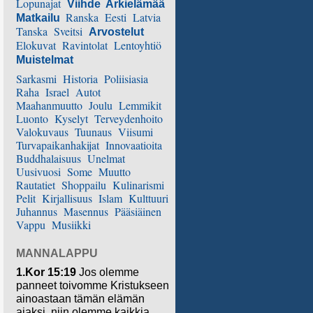
Lopunajat
Viihde
Arkielämää
Ranska
Eesti
Latvia
Matkailu
Tanska
Sveitsi
Arvostelut
Elokuvat
Ravintolat
Lentoyhtiö
Muistelmat
Sarkasmi
Historia
Poliisiasia
Raha
Israel
Autot
Maahanmuutto
Joulu
Lemmikit
Luonto
Kyselyt
Terveydenhoito
Valokuvaus
Tuunaus
Viisumi
Turvapaikanhakijat
Innovaatioita
Buddhalaisuus
Unelmat
Uusivuosi
Some
Muutto
Rautatiet
Shoppailu
Kulinarismi
Pelit
Kirjallisuus
Islam
Kulttuuri
Juhannus
Masennus
Pääsiäinen
Vappu
Musiikki
MANNALAPPU
1.Kor 15:19
Jos olemme
panneet toivomme Kristukseen
ainoastaan tämän elämän
ajaksi, niin olemme kaikkia