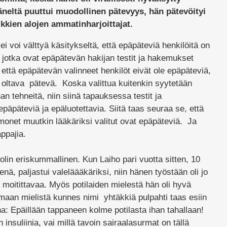
äneltä puuttui muodollinen pätevyys, hän pätevöityi
kkien alojen ammatinharjoittajat.
i voi välttyä käsitykseltä, että epäpäteviä henkilöitä on
, jotka ovat epäpätevän hakijan testit ja hakemukset
että epäpätevän valinneet henkilöt eivät ole epäpäteviä,
on oltava pätevä. Koska valittua kuitenkin syytetään
n tehneitä, niin siinä tapauksessa testit ja
epäpäteviä ja epäluotettavia. Siitä taas seuraa se, että
monet muutkin lääkäriksi valitut ovat epäpäteviä. Ja
appajia.
uolin eriskummallinen. Kun Laiho pari vuotta sitten, 10
enä, paljastui valeläääkäriksi, niin hänen työstään oli jo
ä moitittavaa. Myös potilaiden mielestä hän oli hyvä
umaan mielistä kunnes nimi yhtäkkiä pulpahti taas esiin
a: Epäillään tappaneen kolme potilasta ihan tahallaan!
insuliinia, vai millä tavoin sairaalasurmat on tällä