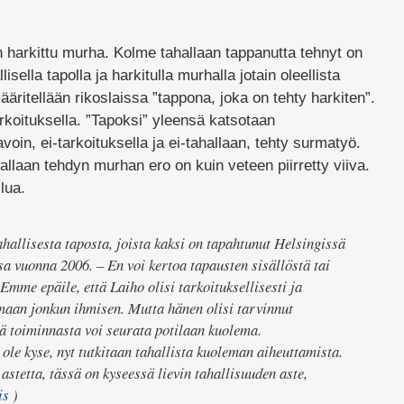
 harkittu murha. Kolme tahallaan tappanutta tehnyt on
sella tapolla ja harkitulla murhalla jotain oleellista
itellään rikoslaissa ”tappona, joka on tehty harkiten”.
arkoituksella. ”Tapoksi” yleensä katsotaan
voin, ei-tarkoituksella ja ei-tahallaan, tehty surmatyö.
allaan tehdyn murhan ero on kuin veteen piirretty viiva.
lua.
hallisesta taposta, joista kaksi on tapahtunut Helsingissä
a vuonna 2006. – En voi kertoa tapausten sisällöstä tai
 Emme epäile, että Laiho olisi tarkoituksellisesti ja
maan jonkun ihmisen. Mutta hänen olisi tarvinnut
tä toiminnasta voi seurata potilaan kuolema.
le kyse, nyt tutkitaan tahallista kuoleman aiheuttamista.
astetta, tässä on kyseessä lievin tahallisuuden aste,
is
)