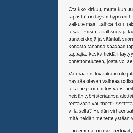
Otsikko kirkuu, mutta kun uut
taposta” on täysin hypoteetti
vaikutelmaa. Laihoa ristiriita
aikaa. Ensin tahallisuus ja 
sanaleikkejä ja vääntää suora
kenestä tahansa saadaan tappa
tappajia, koska heidän täyty
onnettomuuteen, josta voi se
Varmaan ei kiveäkään ole jät
näyttää olevan vaikeaa todist
jopa helpommin löytyä virheit
heisän työhistoriaansa alettai
tehtävään valinneet? Aseteta
villaisella? Heidän virheensä
mitä heidän menettelystään v
Tuoreimmat uutiset kertovat,