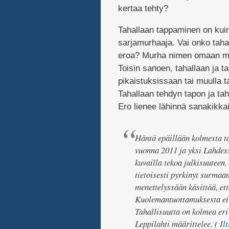
kertaa tehty?
Tahallaan tappaminen on kuin
sarjamurhaaja. Vai onko tahalli
eroa? Murha nimen omaan määr
Toisin sanoen, tahallaan ja t
pikaistuksissaan tai muulla ta
Tahallaan tehdyn tapon ja tah
Ero lienee lähinnä sanakikkai
Häntä epäillään kolmesta ta
vuonna 2011 ja yksi Lahdess
kuvailla tekoa julkisuuteen.
tietoisesti pyrkinyt surmaa
menettelyssään käsittää, et
Kuolemantuottamuksesta ei o
Tahallisuutta on kolmea eri 
Leppilahti määrittelee. (
Ilt