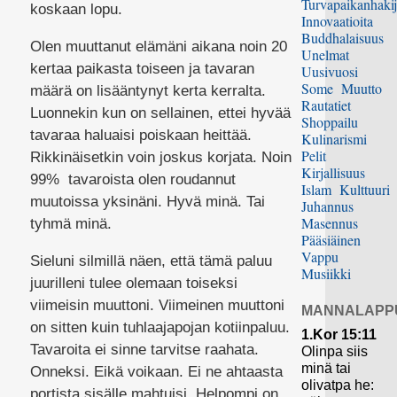
Turvapaikanhakij
koskaan lopu.
Innovaatioita
Buddhalaisuus
Olen muuttanut elämäni aikana noin 20
Unelmat
kertaa paikasta toiseen ja tavaran
Uusivuosi
Some
Muutto
määrä on lisääntynyt kerta kerralta.
Rautatiet
Luonnekin kun on sellainen, ettei hyvää
Shoppailu
tavaraa haluaisi poiskaan heittää.
Kulinarismi
Pelit
Rikkinäisetkin voin joskus korjata. Noin
Kirjallisuus
99% tavaroista olen roudannut
Islam
Kulttuuri
muutoissa yksinäni. Hyvä minä. Tai
Juhannus
Masennus
tyhmä minä.
Pääsiäinen
Vappu
Sieluni silmillä näen, että tämä paluu
Musiikki
juurilleni tulee olemaan toiseksi
viimeisin muuttoni. Viimeinen muuttoni
MANNALAPP
on sitten kuin tuhlaajapojan kotiinpaluu.
1.Kor 15:11
Tavaroita ei sinne tarvitse raahata.
Olinpa siis
minä tai
Onneksi. Eikä voikaan. Ei ne ahtaasta
olivatpa he:
portista sisälle mahtuisi. Helpompi on