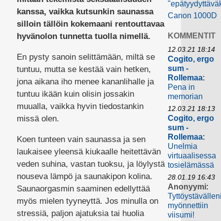
"epätyydyttävä
kanssa, vaikka kutsunkin saunassa
Canon 1000D
silloin tällöin kokemaani rentouttavaa
hyvänolon tunnetta tuolla nimellä.
KOMMENTIT
12.03.21 18:14
En pysty sanoin selittämään, miltä se
Cogito, ergo
sum -
tuntuu, mutta se kestää vain hetken,
Rollemaa
:
jona aikana iho menee kananlihalle ja
Pena in
tuntuu ikään kuin olisin jossakin
memorian
muualla, vaikka hyvin tiedostankin
12.03.21 18:13
missä olen.
Cogito, ergo
sum -
Rollemaa
:
Koen tunteen vain saunassa ja sen
Unelmia
laukaisee yleensä kiukaalle heitettävän
virtuaalisessa
veden suhina, vastan tuoksu, ja löylystä
tosielämässä
nouseva lämpö ja saunakipon kolina.
28.01.19 16:43
Anonyymi
:
Saunaorgasmin saaminen edellyttää
Tyttöystävällen
myös mielen tyyneyttä. Jos minulla on
myönnettiin
stressiä, paljon ajatuksia tai huolia
viisumi!