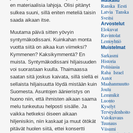
Matkailu
en materiaalisia lahjoja. Olisi pitänyt
Ranska
Eesti
Latvia
Tanska
sulkea suuni, sillä eniten meteliä taisin
Sveitsi
saada aikaan itse.
Arvostelut
Elokuvat
Muutama päivä sitten yövyin
Ravintolat
syntymäkodissani. Kuinkahan monta
Lentoyhtiö
vuotta siitä on aikaa kun viimeksi?
Muistelmat
Kymmenen? Kaksikymmentä? En
Sarkasmi
Historia
muista. Syntymäkodissani hiljaisuuden
Poliisiasia
voi suorastaan kuulla. Thaimaassa
Raha
Israel
saatan sitä joskus kaivata, sillä siellä ei
Autot
Maahanmuutto
sellaista hiljaisuutta löydä mistään kuin
Joulu
Suomesta. Asuntojen äänieristys on
Lemmikit
huono niin, että ihmisten aikaan saama
Luonto
Kyselyt
melu tunkeutuu helposti sisälle. Ja
Terveydenhoito
vaikka hetkeksi öiseen aikaan
Valokuvaus
hiljenisikin, niin kaskaat ja muut ötökät
Tuunaus
Viisumi
pitävät huolen siitä, ettei konsertti