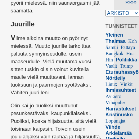
»»»»
pyörii mielessä, niin saunaorgasmi jää
saamatta.
Juurille
TUNNISTEET
Yleinen
V
iime aikoina muutto on pyörinyt
Koh
Thaimaa
mielessä. Muutto juurille tarkoittaa
Samui
Pattaya
Bangkok
Hua
paluuta synnyinseudulle, usein
Hin
Politiikka
maaseudulle. Vielä muutama vuosi
Vaalit
Trump
sitten tuskin olisin voinut kuvitella
Eturauhassy
maalle vielä muuttavani, lannan
Nörtteily
Linux
Vinkit
tuoksuun ja paarmojen syötäväksi.
Ihmissuhteet
Vähiten juurilleni.
Avioero
Vihapuhe
Olin kai jo puoliksi muuttunut
Harrastukset
pesunkestäväksi kaupunkilaiseksi.
Kristinusko
Lopunajat
Puoliksi, koska hiljaisuutta, sitä vielä
Viihde
toisinaan kaipasin. Toivoin usein
Arkielämää
joululahjaksi vain rauhaa ja hiljaisuutta,