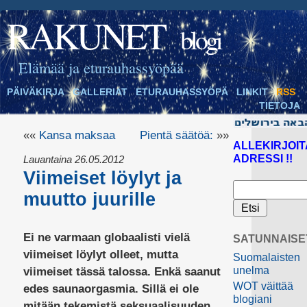
RAKUNET
blogi
Elämää ja eturauhassyöpää
PÄIVÄKIRJA
GALLERIAT
ETURAUHASSYÖPÄ
LINKIT
RSS
TIETOJA
««
Kansa maksaa
Pientä säätöä:
»»
ALLEKIRJOIT
ADRESSI !!
Lauantaina 26.05.2012
Viimeiset löylyt ja
muutto juurille
Ei ne varmaan globaalisti vielä
SATUNNAISE
viimeiset löylyt olleet, mutta
Suomalaisten
unelma
viimeiset tässä talossa. Enkä saanut
WOT väittää
edes saunaorgasmia. Sillä ei ole
blogiani
mitään tekemistä seksuaalisuuden