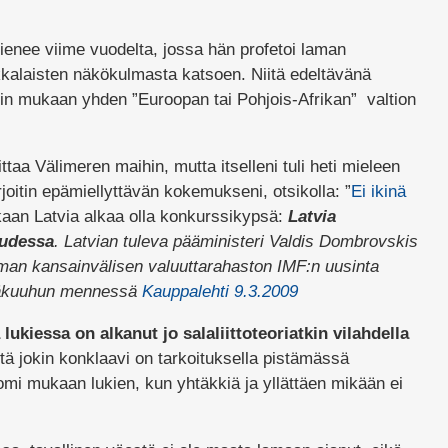
ienee viime vuodelta, jossa hän profetoi laman
kkalaisten näkökulmasta katsoen. Niitä edeltävänä
n mukaan yhden ”Euroopan tai Pohjois-Afrikan” valtion
ttaa Välimeren maihin, mutta itselleni tuli heti mieleen
irjoitin epämiellyttävän kokemukseni, otsikolla: ”
Ei ikinä
kaan Latvia alkaa olla konkurssikypsä:
Latvia
audessa
. Latvian tuleva pääministeri Valdis Dombrovskis
ilman kansainvälisen valuuttarahaston IMF:n uusinta
esäkuuhun mennessä
Kauppalehti 9.3.2009
 lukiessa on alkanut jo salaliittoteoriatkin vilahdella
ttä jokin konklaavi on tarkoituksella pistämässä
omi mukaan lukien, kun yhtäkkiä ja yllättäen mikään ei