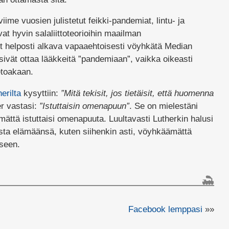
viime vuosien julistetut feikki-pandemiat, lintu- ja
vat hyvin salaliittoteorioihin maailman
t helposti alkava vapaaehtoisesti vöyhkätä Median
äsivät ottaa lääkkeitä ”pandemiaan”, vaikka oikeasti
etoakaan.
erilta
kysyttiin:
”Mitä tekisit, jos tietäisit, että huomenna
er vastasi:
”Istuttaisin omenapuun”
. Se on mielestäni
ättä istuttaisi omenapuuta. Luultavasti Lutherkin halusi
sta elämäänsä, kuten siihenkin asti, vöyhkäämättä
iseen.
Facebook lemppasi
»»