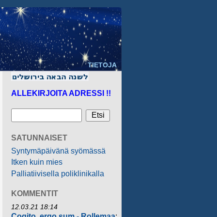
TIETOJA
ALLEKIRJOITA ADRESSI !!
SATUNNAISET
Syntymäpäivänä syömässä
Itken kuin mies
Palliatiivisella poliklinikalla
KOMMENTIT
12.03.21 18:14
Cogito, ergo sum - Rollemaa
: