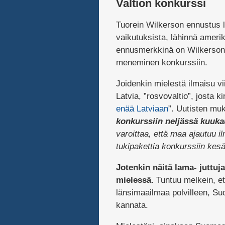
Valtion konkurssi
Tuorein Wilkerson ennustus l
vaikutuksista, lähinnä ameri
ennusmerkkinä on Wilkersoni
meneminen konkurssiin.
Joidenkin mielestä ilmaisu vii
Latvia, ”rosvovaltio”, josta k
enää Latviaan
”. Uutisten mu
konkurssiin neljässä kuuk
varoittaa, että maa ajautuu 
tukipakettia konkurssiin k
Jotenkin näitä lama- juttuja
mielessä
. Tuntuu melkein, e
länsimaailmaa polvilleen, Su
kannata.