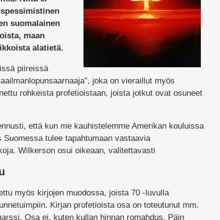
uspessimistinen
nen suomalainen
lloista, maan
kkoista alatietä.
sissä piireissä
aailmanlopunsaarnaaja”, joka on vieraillut myös
tu rohkeista profetioistaan, joista jotkut ovat osuneet
nusti, että kun me kauhistelemme Amerikan kouluissa
ös Suomessa tulee tapahtumaan vastaavia
oja. Wilkerson osui oikeaan, valitettavasti
u
ettu myös kirjojen muodossa, joista 70 -luvulla
nnetuimpiin. Kirjan profetioista osa on toteutunut mm.
rssi. Osa ei, kuten kullan hinnan romahdus. Päin