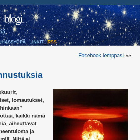
blogi
ää
UHASSYÖPÄ
LINKIT
RSS
Facebook lemppasi
»»
nnustuksia
kuurit,
iset, lomautukset,
ihinkaan”
uottaa, kaikki nämä
iä, aiheuttavat
meentulosta ja
iä. Niitä ei