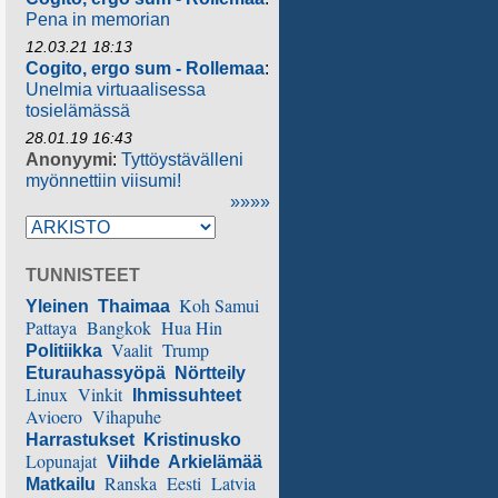
Pena in memorian
12.03.21 18:13
Cogito, ergo sum - Rollemaa
:
Unelmia virtuaalisessa
tosielämässä
28.01.19 16:43
Anonyymi
:
Tyttöystävälleni
myönnettiin viisumi!
»»»»
TUNNISTEET
Koh Samui
Yleinen
Thaimaa
Pattaya
Bangkok
Hua Hin
Vaalit
Trump
Politiikka
Eturauhassyöpä
Nörtteily
Linux
Vinkit
Ihmissuhteet
Avioero
Vihapuhe
Harrastukset
Kristinusko
Lopunajat
Viihde
Arkielämää
Ranska
Eesti
Latvia
Matkailu