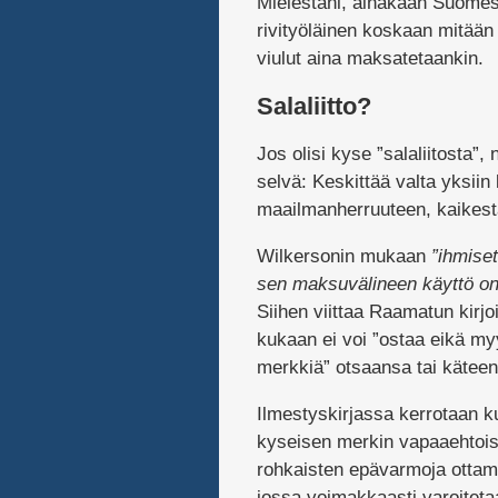
Mielestäni, ainakaan Suomess
rivityöläinen koskaan mitään i
viulut aina maksatetaankin.
Salaliitto?
Jos olisi kyse ”salaliitosta”,
selvä: Keskittää valta yksiin
maailmanherruuteen, kaikesta 
Wilkersonin mukaan
”ihmise
sen maksuvälineen käyttö on v
Siihen viittaa Raamatun kirj
kukaan ei voi ”ostaa eikä myy
merkkiä” otsaansa tai käteen
Ilmestyskirjassa kerrotaan ku
kyseisen merkin vapaaehtoise
rohkaisten epävarmoja ottam
jossa voimakkaasti varoiteta