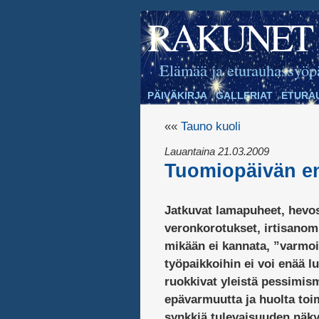
RAKUNET
Elämää ja eturauhassyöp
PÄIVÄKIRJA
GALLERIAT
ETURA
««
Tauno kuoli
Lauantaina 21.03.2009
Tuomiopäivän e
Jatkuvat lamapuheet, hevos
veronkorotukset, irtisanom
mikään ei kannata, ”varmo
työpaikkoihin ei voi enää l
ruokkivat yleistä pessimism
epävarmuutta ja huolta toi
synkkiä tulevaisuuden näkym