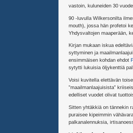
vastoin, kuluneiden 30 vuode
90 -luvulla Wilkersonilta ilm
mouth), jossa hän profetoi k
Yhdysvaltojen maaperään, ke
Kirjan mukaan iskua edeltävi
syttyminen ja maailmanlaajui
ensimmäisen kohdan ehdot
P
sytytti lukuisia öljykenttiä p
Voisi kuvitella elettävän tois
”maailmanlaajuisista” kriisei
edelliset vuodet olivat tuottoi
Sitten yhtäkkiä on tännekin 
puraisee kipeimmin vähävarai
palkanalennuksia, irtisanoess