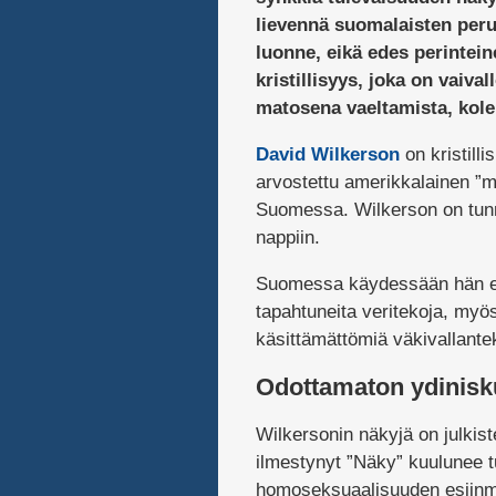
lievennä suomalaisten per
luonne, eikä edes perintei
kristillisyys, joka on vaiva
matosena vaeltamista, kolei
David Wilkerson
on kristilli
arvostettu amerikkalainen ”m
Suomessa. Wilkerson on tunnet
nappiin.
Suomessa käydessään hän en
tapahtuneita veritekoja, my
käsittämättömiä väkivallantek
Odottamaton ydinisk
Wilkersonin näkyjä on julkist
ilmestynyt ”Näky” kuulunee tu
homoseksuaalisuuden esiinma