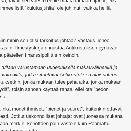
a, tavallinen väestö ei ole maata lamaan ajanut, eikä
hmeellisiä ”kulutusjuhlia” ole juhlinut, vaikka heillä
 niin mihin sen olisi tarkoitus johtaa? Vastaus lienee
 käsiin. Ilmestyskirja ennustaa Antikristuksen pyrkivän
päätellen finanssipoliittisin keinoin.
t tullaan varustamaan uudenlaisella maksuvälineellä ja
ain niillä, jotka sitoutuvat Antikristuksen alaisuuteen.
oituksetkin, jonka mukaan tulee paha aika, jonka mukaan
dä”, toisin sanoen käyttää rahaa, ellei ota ”pedon
sä.
inka monet ihmiset, ”pienet ja suuret”, kuitenkin ottavat
sti. Jotkut uskonnolliset johtajat ovat juonessa mukana
aan merkin, kehottaen päin vastoin kuin Raamattu,
an ottamasta sitä.