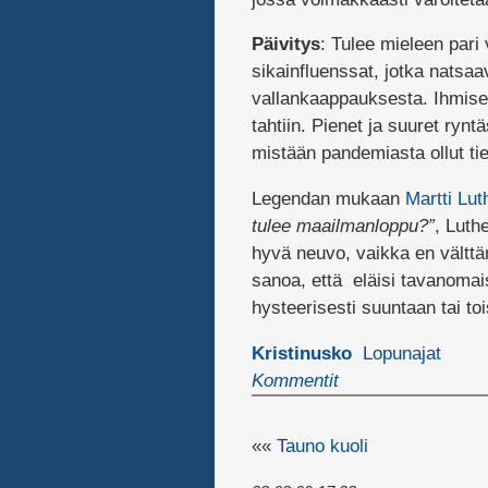
Päivitys
: Tulee mieleen pari 
sikainfluenssat, jotka natsaa
vallankaappauksesta. Ihmise
tahtiin. Pienet ja suuret rynt
mistään pandemiasta ollut ti
Legendan mukaan
Martti Luth
tulee maailmanloppu?”
, Luth
hyvä neuvo, vaikka en välttäm
sanoa, että eläisi tavanomai
hysteerisesti suuntaan tai to
Kristinusko
Lopunajat
Kommentit
««
Tauno kuoli