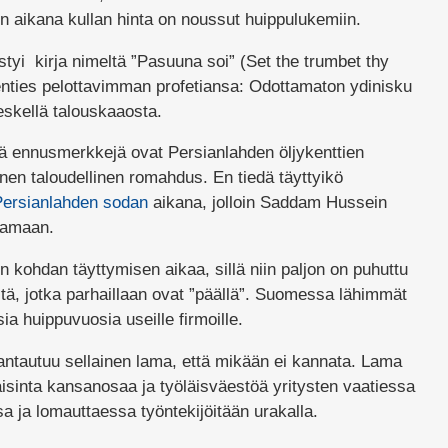
n aikana kullan hinta on noussut huippulukemiin.
estyi kirja nimeltä ”Pasuuna soi” (Set the trumbet thy
enties pelottavimman profetiansa: Odottamaton ydinisku
skellä talouskaaosta.
ä ennusmerkkejä ovat Persianlahden öljykenttien
nen taloudellinen romahdus. En tiedä täyttyikö
ersianlahden sodan
aikana, jolloin Saddam Hussein
alamaan.
en kohdan täyttymisen aikaa, sillä niin paljon on puhuttu
stä, jotka parhaillaan ovat ”päällä”. Suomessa lähimmät
sia huippuvuosia useille firmoille.
rantautuu sellainen lama, että mikään ei kannata. Lama
sinta kansanosaa ja työläisväestöä yritysten vaatiessa
a ja lomauttaessa työntekijöitään urakalla.