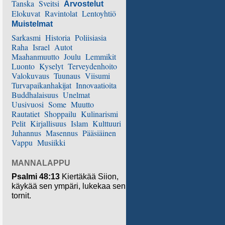
Tanska
Sveitsi
Arvostelut
Elokuvat
Ravintolat
Lentoyhtiö
Muistelmat
Sarkasmi
Historia
Poliisiasia
Raha
Israel
Autot
Maahanmuutto
Joulu
Lemmikit
Luonto
Kyselyt
Terveydenhoito
Valokuvaus
Tuunaus
Viisumi
Turvapaikanhakijat
Innovaatioita
Buddhalaisuus
Unelmat
Uusivuosi
Some
Muutto
Rautatiet
Shoppailu
Kulinarismi
Pelit
Kirjallisuus
Islam
Kulttuuri
Juhannus
Masennus
Pääsiäinen
Vappu
Musiikki
MANNALAPPU
Psalmi 48:13
Kiertäkää Siion,
käykää sen ympäri, lukekaa sen
tornit.