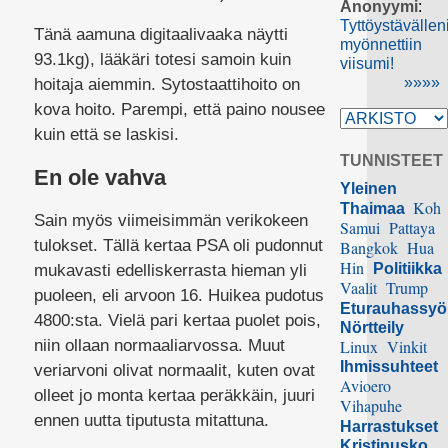
Anonyymi
:
Tyttöystävällen
Tänä aamuna digitaalivaaka näytti
myönnettiin
93.1kg), lääkäri totesi samoin kuin
viisumi!
»»»»
hoitaja aiemmin. Sytostaattihoito on
kova hoito. Parempi, että paino nousee
kuin että se laskisi.
TUNNISTEET
En ole vahva
Yleinen
Koh
Thaimaa
Sain myös viimeisimmän verikokeen
Samui
Pattaya
tulokset. Tällä kertaa PSA oli pudonnut
Bangkok
Hua
Hin
Politiikka
mukavasti edelliskerrasta hieman yli
Vaalit
Trump
puoleen, eli arvoon 16. Huikea pudotus
Eturauhassy
4800:sta. Vielä pari kertaa puolet pois,
Nörtteily
niin ollaan normaaliarvossa. Muut
Linux
Vinkit
Ihmissuhteet
veriarvoni olivat normaalit, kuten ovat
Avioero
olleet jo monta kertaa peräkkäin, juuri
Vihapuhe
ennen uutta tiputusta mitattuna.
Harrastukset
Kristinusko