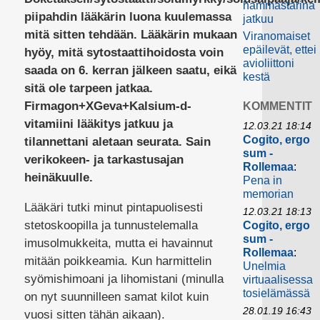
hammastarina
piipahdin lääkärin luona kuulemassa
jatkuu
mitä sitten tehdään. Lääkärin mukaan
Viranomaiset
epäilevät, ettei
hyöy, mitä sytostaattihoidosta voin
avioliittoni
saada on 6. kerran jälkeen saatu, eikä
kestä
sitä ole tarpeen jatkaa.
Firmagon+XGeva+Kalsium-d-
KOMMENTIT
vitamiini lääkitys jatkuu ja
12.03.21 18:14
Cogito, ergo
tilannettani aletaan seurata. Sain
sum -
verikokeen- ja tarkastusajan
Rollemaa
:
heinäkuulle.
Pena in
memorian
Lääkäri tutki minut pintapuolisesti
12.03.21 18:13
stetoskoopilla ja tunnustelemalla
Cogito, ergo
sum -
imusolmukkeita, mutta ei havainnut
Rollemaa
:
mitään poikkeamia. Kun harmittelin
Unelmia
syömishimoani ja lihomistani (minulla
virtuaalisessa
tosielämässä
on nyt suunnilleen samat kilot kuin
28.01.19 16:43
vuosi sitten tähän aikaan).