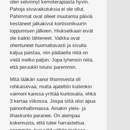
olen selvinnyt kemoterapiasta hyvin.
Pahoja sivuvaikutuksia ei ole ollut.
Pahimmat ovat olleet muutamia päiviä
kestäneet jalkakivut kortisonikuurin
loppumisen jälkeen. Hiuksetkaan eivät
ole kaikki lähteneet. Vaikka ovat
ohentuneet huomattavasti ja sivulla
kaljua paistaa, niin päälaella niitä on
vielä melko paljon. Jopa lyhensin niitä,
että peruukki istuisi paremmin.
Mitä lääkäri sanoi lihomisesta oli
rohkaisevaa, mutta ajateltiin kuitenkin
vaimoni kanssa yrittää kuntosalia, ehkä
3 kertaa viikossa. Jospa siitä olisi apua
painonhallinnassa. Ainakin yleis- ja
lihaskunto paranee. On aiempaa
kokemusta, että tulee harrastettua