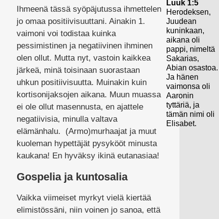
Luuk 1:5
Ihmeenä tässä syöpäjutussa ihmettelen
Herodeksen,
jo omaa positiivisuuttani. Ainakin 1.
Juudean
kuninkaan,
vaimoni voi todistaa kuinka
aikana oli
pessimistinen ja negatiivinen ihminen
pappi, nimeltä
olen ollut. Mutta nyt, vastoin kaikkea
Sakarias,
Abian osastoa.
järkeä, minä toisinaan suorastaan
Ja hänen
uhkun positiivisuutta. Muinakin kuin
vaimonsa oli
kortisonijaksojen aikana. Muun muassa
Aaronin
tyttäriä, ja
ei ole ollut masennusta, en ajattele
tämän nimi oli
negatiivisia, minulla valtava
Elisabet.
elämänhalu. (Armo)murhaajat ja muut
kuoleman hypettäjät pysykööt minusta
kaukana! En hyväksy ikinä eutanasiaa!
Gospelia ja kuntosalia
Vaikka viimeiset myrkyt vielä kiertää
elimistössäni, niin voinen jo sanoa, että