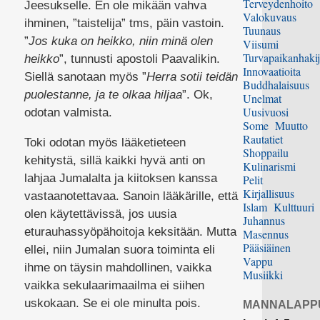
Terveydenhoito
Jeesukselle. En ole mikään vahva
Valokuvaus
ihminen, ”taistelija” tms, päin vastoin.
Tuunaus
”
Jos kuka on heikko, niin minä olen
Viisumi
Turvapaikanhakij
heikko
”, tunnusti apostoli Paavalikin.
Innovaatioita
Siellä sanotaan myös ”
Herra sotii teidän
Buddhalaisuus
puolestanne, ja te olkaa hiljaa
”. Ok,
Unelmat
Uusivuosi
odotan valmista.
Some
Muutto
Rautatiet
Toki odotan myös lääketieteen
Shoppailu
kehitystä, sillä kaikki hyvä anti on
Kulinarismi
lahjaa Jumalalta ja kiitoksen kanssa
Pelit
Kirjallisuus
vastaanotettavaa. Sanoin lääkärille, että
Islam
Kulttuuri
olen käytettävissä, jos uusia
Juhannus
eturauhassyöpähoitoja keksitään. Mutta
Masennus
Pääsiäinen
ellei, niin Jumalan suora toiminta eli
Vappu
ihme on täysin mahdollinen, vaikka
Musiikki
vaikka sekulaarimaailma ei siihen
uskokaan. Se ei ole minulta pois.
MANNALAPP