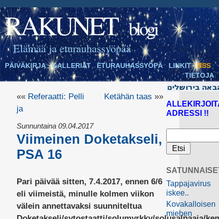
RAKUNET
blogi
Elämää ja eturauhassyöpää
PÄIVÄKIRJA
GALLERIAT
ETURAUHASSYÖPÄ
LINKIT
RSS
TIETOJA
««
Referaatti: Pelli
Ketähän taas
»»
ALLEKIRJOIT
ja
ADRESSI !!
Sunnuntaina 09.04.2017
Viimeinen Doketakseli,
PSA 16
SATUNNAISE
Pari päivää sitten, 7.4.2017, ennen 6/6
Tappajavirus
iskee..
eli viimeistä, minulle kolmen viikon
Kovakalloisen
välein annettavaksi suunniteltua
miehen
Doketakseli/sytostaatti/solumyrkky/solusalpaaja/ke