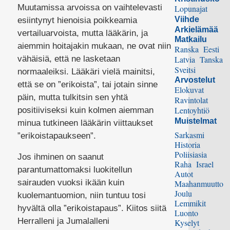
Muutamissa arvoissa on vaihtelevasti
Lopunajat
Viihde
esiintynyt hienoisia poikkeamia
Arkielämää
vertailuarvoista, mutta lääkärin, ja
Matkailu
aiemmin hoitajakin mukaan, ne ovat niin
Ranska
Eesti
vähäisiä, että ne lasketaan
Latvia
Tanska
Sveitsi
normaaleiksi. Lääkäri vielä mainitsi,
Arvostelut
että se on ”erikoista”, tai jotain sinne
Elokuvat
päin, mutta tulkitsin sen yhtä
Ravintolat
Lentoyhtiö
positiiviseksi kuin kolmen aiemman
Muistelmat
minua tutkineen lääkärin viittaukset
Sarkasmi
”erikoistapaukseen”.
Historia
Poliisiasia
Jos ihminen on saanut
Raha
Israel
parantumattomaksi luokitellun
Autot
sairauden vuoksi ikään kuin
Maahanmuutto
Joulu
kuolemantuomion, niin tuntuu tosi
Lemmikit
hyvältä olla ”erikoistapaus”. Kiitos siitä
Luonto
Herralleni ja Jumalalleni
Kyselyt