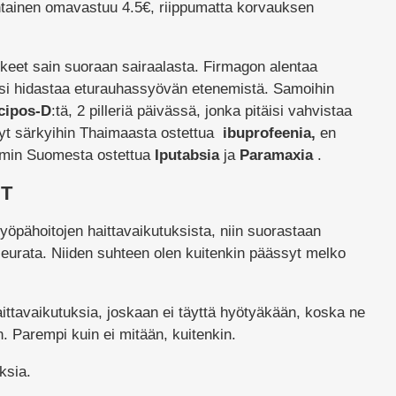
htainen omavastuu 4.5€, riippumatta korvauksen
keet sain suoraan sairaalasta. Firmagon alentaa
äisi hidastaa eturauhassyövän etenemistä. Samoihin
cipos-D
:tä, 2 pilleriä päivässä, jonka pitäisi vahvistaa
nyt särkyihin Thaimaasta ostettua
ibuprofeenia,
en
min Suomesta ostettua
Iputabsia
ja
Paramaxia
.
ET
yöpähoitojen haittavaikutuksista, niin suorastaan
seurata. Niiden suhteen olen kuitenkin päässyt melko
ittavaikutuksia, joskaan ei täyttä hyötyäkään, koska ne
n. Parempi kuin ei mitään, kuitenkin.
ksia.