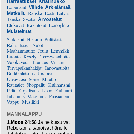
Harrastukset
Kristinusko
Lopunajat
Viihde
Arkielämää
Ranska
Eesti
Latvia
Matkailu
Tanska
Sveitsi
Arvostelut
Elokuvat
Ravintolat
Lentoyhtiö
Muistelmat
Sarkasmi
Historia
Poliisiasia
Raha
Israel
Autot
Maahanmuutto
Joulu
Lemmikit
Luonto
Kyselyt
Terveydenhoito
Valokuvaus
Tuunaus
Viisumi
Turvapaikanhakijat
Innovaatioita
Buddhalaisuus
Unelmat
Uusivuosi
Some
Muutto
Rautatiet
Shoppailu
Kulinarismi
Pelit
Kirjallisuus
Islam
Kulttuuri
Juhannus
Masennus
Pääsiäinen
Vappu
Musiikki
MANNALAPPU
1.Moos 24:58
Ja he kutsuivat
Rebekan ja sanoivat hänelle:
Tahdotko lähteä tämän miehen