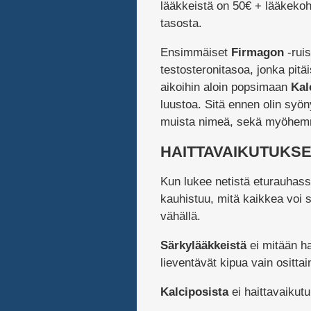
lääkkeistä on 50€ + lääkeko
tasosta.
Ensimmäiset
Firmagon
-ruis
testosteronitasoa, jonka pit
aikoihin aloin popsimaan
Kal
luustoa. Sitä ennen olin syö
muista nimeä, sekä myöhem
HAITTAVAIKUTUKS
Kun lukee netistä eturauhass
kauhistuu, mitä kaikkea voi 
vähällä.
Särkylääkkeistä
ei mitään ha
lieventävät kipua vain osittai
Kalciposista
ei haittavaikutu