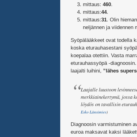
mittaus:
460
.
mittaus:
44
.
mittaus:
31
. Olin hieman
neljännen ja viidennen m
Syöpälääkkeet ovat todella ka
koska eturauhasestani syöpä
koepalaa otettiin. Vasta marr
eturauhassyöpä -diagnoosin. 
laajalti luihini,
”lähes super
Laajalle luustoon levinnees
merkkiainekertymä, jossa k
löydös on tavallisin eturau
Esko Länsimies
)
Diagnoosin varmistuminen ava
euroa maksavat kaksi lääkett