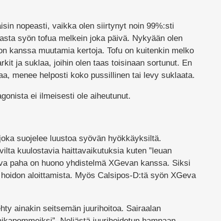
isin nopeasti, vaikka olen siirtynyt noin 99%:sti
jasta syön tofua melkein joka päivä. Nykyään olen
mon kanssa muutamia kertoja. Tofu on kuitenkin melko
rkit ja suklaa, joihin olen taas toisinaan sortunut. En
a, menee helposti koko pussillinen tai levy suklaata.
gonista ei ilmeisesti ole aiheutunut.
joka suojelee luustoa syövän hyökkäyksiltä.
vilta kuulostavia haittavaikutuksia kuten ”leuan
leva paha on huono yhdistelmä XGevan kanssa. Siksi
 hoidon aloittamista. Myös Calsipos-D:tä syön XGeva
hty ainakin seitsemän juurihoitoa. Sairaalan
aikapommeiksi”. Neljästä juurihoidetun hampaan