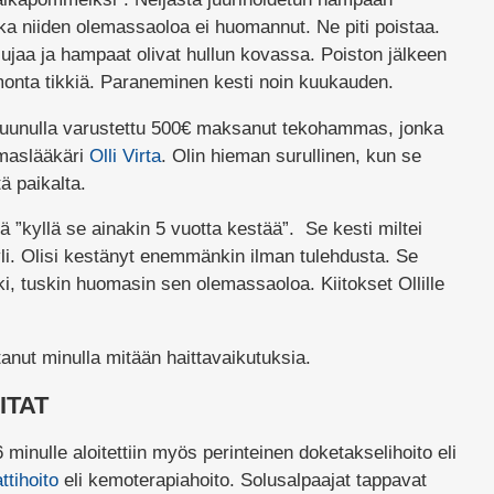
kka niiden olemassaoloa ei huomannut. Ne piti poistaa.
 lujaa ja hampaat olivat hullun kovassa. Poiston jälkeen
onta tikkiä. Paraneminen kesti noin kuukauden.
akruunulla varustettu 500€ maksanut tekohammas, jonka
maslääkäri
Olli Virta
. Olin hieman surullinen, kun se
ä paikalta.
ä ”kyllä se ainakin 5 vuotta kestää”. Se kesti miltei
yli. Olisi kestänyt enemmänkin ilman tulehdusta. Se
ki, tuskin huomasin sen olemassaoloa. Kiitokset Ollille
anut minulla mitään haittavaikutuksia.
ITAT
minulle aloitettiin myös perinteinen doketakselihoito eli
ttihoito
eli kemoterapiahoito. Solusalpaajat tappavat