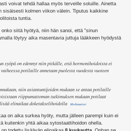
sti voivat tehdä hallaa myös terveille soluille. Ainetta
 sisäisesti kolmen viikon välein. Tiputus kaikkine
itoista tuntia.
 onko siitä hyötyä, niin hän sanoi, että ”sinun
malla löytyy aika masentavia juttuja lääkkeen hyödystä
un syöpä on edennyt niin pitkälle, että hormonihoidoista ei
 vaiheessa potilaille annetaan puolesta vuodesta vuoteen
nnakaan, niin asiantuntijoiden mukaan se antaa potilaille
oisistaan riippumattoman tutkimuksen mukaan potilaat
 lisää elinaikaa doketakselihoidolla
Mediauutiset
kaa on aika surkea hyöty, mutta jälleen parempi kuin ei
ä kuitenkin yhtä aikaa sytostaattihoidon ohella.
on todettu lisäävän elinaikaa
8 kuukautta
. Onhan se