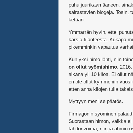
puhu juurikaan ääneen, aina
sairastavien blogeja. Tosin, 
ketään.
Ymmärrän hyvin, ettei puhuta
kärsiä tilanteesta. Kukapa mi
pikemminkin vapautus varhaist
Kun yksi himo lähti, niin toinen
on ollut syömishimo
. 2016,
aikana yli 10 kiloa. Ei ollut nä
en ole ollut kymmeniin vuosii
etten anna kilojen tulla takais
Myttyyn meni se päätös.
Firmagonin syöminen palautti
Suorastaan himon, vaikka ei o
tahdonvoima, niinpä ahmin us