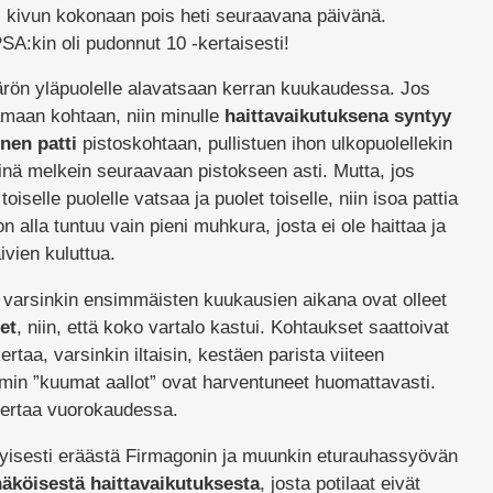
 kivun kokonaan pois heti seuraavana päivänä.
:kin oli pudonnut 10 -kertaisesti!
ärön yläpuolelle alavatsaan kerran kuukaudessa. Jos
maan kohtaan, niin minulle
haittavaikutuksena syntyy
nen patti
pistoskohtaan, pullistuen ihon ulkopuolellekin
siinä melkein seuraavaan pistokseen asti. Mutta, jos
oiselle puolelle vatsaa ja puolet toiselle, niin isoa pattia
 alla tuntuu vain pieni muhkura, josta ei ole haittaa ja
vien kuluttua.
varsinkin ensimmäisten kuukausien aikana ovat olleet
et
, niin, että koko vartalo kastui. Kohtaukset saattoivat
ertaa, varsinkin iltaisin, kestäen parista viiteen
mmin ”kuumat aallot” ovat harventuneet huomattavasti.
 kertaa vuorokaudessa.
yisesti eräästä Firmagonin ja muunkin eturauhassyövän
äköisestä haittavaikutuksesta
, josta potilaat eivät