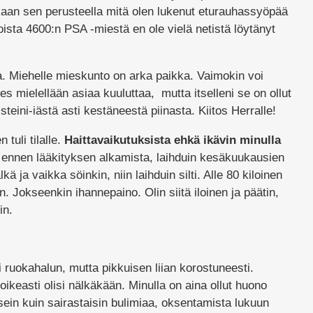
kaan sen perusteella mitä olen lukenut eturauhassyöpää
toista 4600:n PSA -miestä en ole vielä netistä löytänyt
. Miehelle mieskunto on arka paikka. Vaimokin voi
es mielellään asiaa kuuluttaa, mutta itselleni se on ollut
eini-iästä asti kestäneestä piinasta. Kiitos Herralle!
 tuli tilalle.
Haittavaikutuksista ehkä ikävin minulla
 ennen lääkityksen alkamista, laihduin kesäkuukausien
lkä ja vaikka söinkin, niin laihduin silti. Alle 80 kiloinen
n. Jokseenkin ihannepaino. Olin siitä iloinen ja päätin,
in.
 ruokahalun, mutta pikkuisen liian korostuneesti.
ikeasti olisi nälkäkään. Minulla on aina ollut huono
ein kuin sairastaisin bulimiaa, oksentamista lukuun