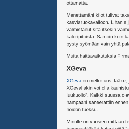
ottamatta.
Menettämäni kilot tulivat taka
kasvisruokavalioon. Lihan si
valmistanut sitä itsekin vai
kaloripitoista. Samoin kuin ka
pysty syömään vain yhtä pala
Muita haittavaikutuksia Firma
XGeva
XGeva
on melko uusi lääke, 
XGevallakin voi olla kauhistu
luukuolio”. Kaikki suussa o
hampaani saneerattiin ennen
hoidon tueksi..
Minulle on vuosien mittaan te
hammaslääkäri kutsui niitä ”