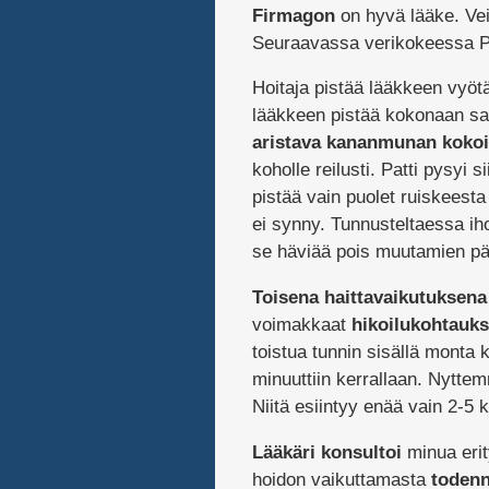
Firmagon
on hyvä lääke. Vei
Seuraavassa verikokeessa PSA
Hoitaja pistää lääkkeen vyöt
lääkkeen pistää kokonaan sa
aristava kananmunan kokoi
koholle reilusti. Patti pysyi 
pistää vain puolet ruiskeesta t
ei synny. Tunnusteltaessa ihon
se häviää pois muutamien päi
Toisena haittavaikutuksena
voimakkaat
hikoilukohtauks
toistua tunnin sisällä monta k
minuuttiin kerrallaan. Nytte
Niitä esiintyy enää vain 2-5
Lääkäri konsultoi
minua erit
hoidon vaikuttamasta
todenn