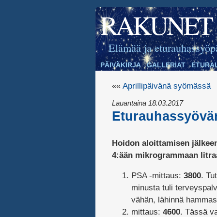
RAKUNET
Elämää ja eturauhassyöp
PÄIVÄKIRJA
GALLERIAT
ETURA
««
Aprillipäivänä syömässä
Lauantaina 18.03.2017
Eturauhassyövän
Hoidon aloittamisen jälkeen
4:ään mikrogrammaan litraa
PSA -mittaus:
3800
. Tu
minusta tuli terveyspalv
vähän, lähinnä hammasl
mittaus:
4600
. Tässä v