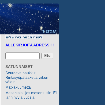
TIETOJA
ALLEKIRJOITA ADRESSI !!
SATUNNAISET
Seuraava paukku:
Rintasyöpälääkettä viikon
välein
Matkakuumetta
Masentaisi, jos masentuisin. Ei
järin hyviä uutisia