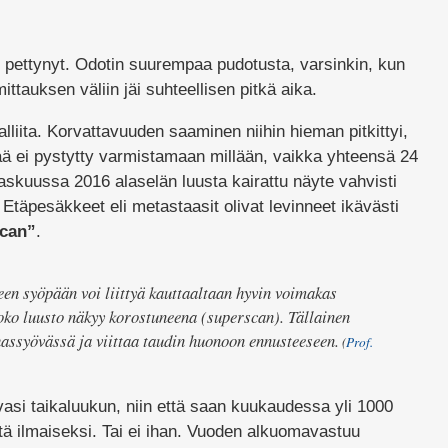
 pettynyt. Odotin suurempaa pudotusta, varsinkin, kun
ittauksen väliin jäi suhteellisen pitkä aika.
lliita. Korvattavuuden saaminen niihin hieman pitkittyi,
ä ei pystytty varmistamaan millään, vaikka yhteensä 24
askuussa 2016 alaselän luusta kairattu näyte vahvisti
Etäpesäkkeet eli metastaasit olivat levinneet ikävästi
scan”
.
een syöpään voi liittyä kauttaaltaan hyvin voimakas
oko luusto näkyy korostuneena (superscan). Tällainen
hassyövässä ja viittaa taudin huonoon ennusteeseen.
(
Prof.
si taikaluukun, niin että saan kuukaudessa yli 1000
ä ilmaiseksi. Tai ei ihan. Vuoden alkuomavastuu