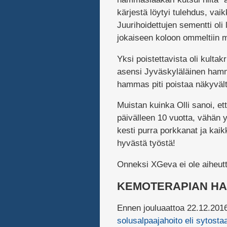
kärjestä löytyi tulehdus, vai
Juurihoidettujen sementti oli
jokaiseen koloon ommeltiin m
Yksi poistettavista oli kult
asensi Jyväskyläläinen ham
hammas piti poistaa näkyvält
Muistan kuinka Olli sanoi, ett
päivälleen 10 vuotta, vähän 
kesti purra porkkanat ja kaik
hyvästä työstä!
Onneksi XGeva ei ole aiheutt
KEMOTERAPIAN HA
Ennen jouluaattoa 22.12.2016 
solusalpaajahoito eli sytostaa