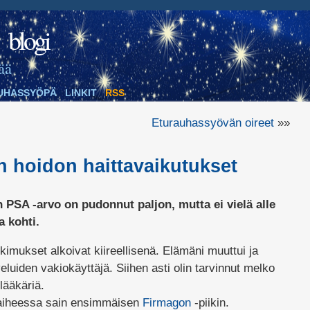
blogi
ää
UHASSYÖPÄ
LINKIT
RSS
Eturauhassyövän oireet
»»
 hoidon haittavaikutukset
 PSA -arvo on pudonnut paljon, mutta ei vielä alle
 kohti.
tkimukset alkoivat kiireellisenä. Elämäni muuttui ja
eluiden vakiokäyttäjä. Siihen asti olin tarvinnut melko
ääkäriä.
aiheessa sain ensimmäisen
Firmagon
-piikin.