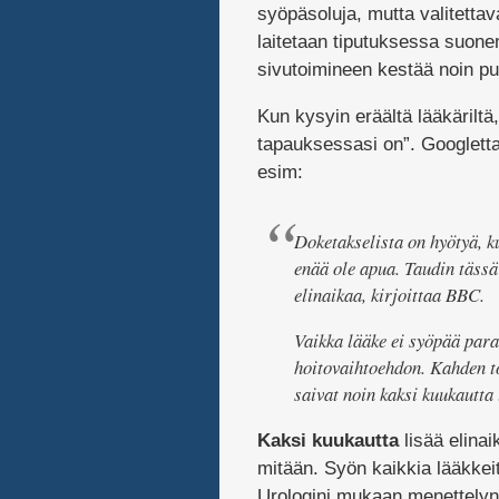
syöpäsoluja, mutta valitettava
laitetaan tiputuksessa suonen
sivutoimineen kestää noin puol
Kun kysyin eräältä lääkäriltä,
tapauksessasi on”. Googletta
esim:
Doketakselista on hyötyä, k
enää ole apua. Taudin tässä
elinaikaa, kirjoittaa BBC.
Vaikka lääke ei syöpää para
hoitovaihtoehdon. Kahden t
saivat noin kaksi kuukautta
Kaksi kuukautta
lisää elinai
mitään. Syön kaikkia lääkkeit
Urologini mukaan menettelyn 