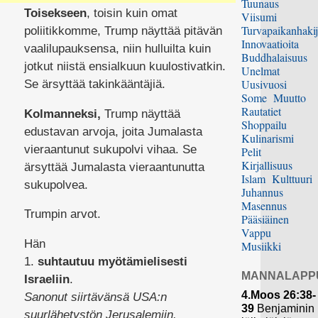
Tuunaus
Toisekseen
, toisin kuin omat
Viisumi
Turvapaikanhakij
poliitikkomme, Trump näyttää pitävän
Innovaatioita
vaalilupauksensa, niin hulluilta kuin
Buddhalaisuus
jotkut niistä ensialkuun kuulostivatkin.
Unelmat
Uusivuosi
Se ärsyttää takinkääntäjiä.
Some
Muutto
Rautatiet
Kolmanneksi,
Trump näyttää
Shoppailu
edustavan arvoja, joita Jumalasta
Kulinarismi
vieraantunut sukupolvi vihaa. Se
Pelit
Kirjallisuus
ärsyttää Jumalasta vieraantunutta
Islam
Kulttuuri
sukupolvea.
Juhannus
Masennus
Trumpin arvot.
Pääsiäinen
Vappu
Hän
Musiikki
1.
suhtautuu myötämielisesti
MANNALAPP
Israeliin
.
4.Moos 26:38-
Sanonut siirtävänsä USA:n
39
Benjaminin
suurlähetystön Jerusalemiin.