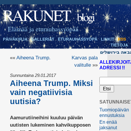
RAKUNET
blogi
Elämää ja eturauhassyöpää
PÄIVÄKIRJA
GALLERIAT
ETURAUHASSYÖPÄ
LINKIT
RSS
TIETOJA
««
Aiheena Trump.
Karvas pala
ALLEKIRJOIT
valitulle
»»
ADRESSI !!
Sunnuntaina 29.01.2017
Aiheena Trump. Miksi
vain negatiivisia
uutisia?
SATUNNAISE
Tuomiopäivän
ennustuksia
Aamurutiineihini kuuluu päivän
En enää
uutisten lukeminen kahvikupposen
jaksanut