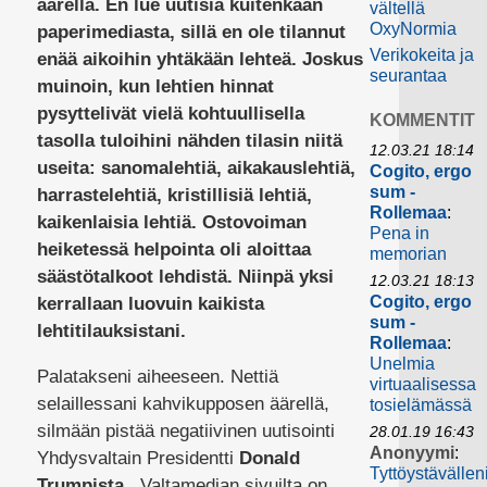
äärellä. En lue uutisia kuitenkaan
vältellä
OxyNormia
paperimediasta, sillä en ole tilannut
Verikokeita ja
enää aikoihin yhtäkään lehteä. Joskus
seurantaa
muinoin, kun lehtien hinnat
pysyttelivät vielä kohtuullisella
KOMMENTIT
tasolla tuloihini nähden tilasin niitä
12.03.21 18:14
useita: sanomalehtiä, aikakauslehtiä,
Cogito, ergo
sum -
harrastelehtiä, kristillisiä lehtiä,
Rollemaa
:
kaikenlaisia lehtiä. Ostovoiman
Pena in
heiketessä helpointa oli aloittaa
memorian
säästötalkoot lehdistä. Niinpä yksi
12.03.21 18:13
Cogito, ergo
kerrallaan luovuin kaikista
sum -
lehtitilauksistani.
Rollemaa
:
Unelmia
Palatakseni aiheeseen. Nettiä
virtuaalisessa
selaillessani kahvikupposen äärellä,
tosielämässä
silmään pistää negatiivinen uutisointi
28.01.19 16:43
Anonyymi
:
Yhdysvaltain Presidentti
Donald
Tyttöystävällen
Trumpista
. Valtamedian sivuilta on