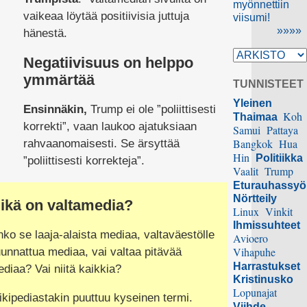
myönnettiin
vaikeaa löytää positiivisia juttuja
viisumi!
»»»»
hänestä.
Negatiivisuus on helppo
ymmärtää
TUNNISTEET
Yleinen
Ensinnäkin,
Trump ei ole ”poliittisesti
Koh
Thaimaa
korrekti”, vaan laukoo ajatuksiaan
Samui
Pattaya
Bangkok
Hua
rahvaanomaisesti. Se ärsyttää
Hin
Politiikka
”poliittisesti korrekteja”.
Vaalit
Trump
Eturauhassy
Nörtteily
ikä on valtamedia?
Linux
Vinkit
Ihmissuhteet
ko se laaja-alaista mediaa, valtaväestölle
Avioero
Vihapuhe
unnattua mediaa, vai valtaa pitävää
Harrastukset
diaa? Vai niitä kaikkia?
Kristinusko
Lopunajat
kipediastakin puuttuu kyseinen termi.
Viihde