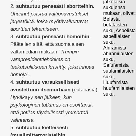
jälkeläisiä,
2.
suhtautuu penseästi abortteihin.
sukujensa
mukaan, olivat:
Uhannut poistaa valtionavustukset
Belasta
järjestöiltä, jotka myötävaikuttavat
belalaisten
aborttien tekemiseen.
suku, Asbelista
asbelilaisten
3.
suhtautuu penseästi homoihin.
suku,
Päätellen siitä, että suomalaisen
Ahiramista
valtamedian mukaan ”
Trumpin
ahiramilaisten
varapresidenttiehdokas on
suku,
Sefufamista
teekutsuliikkeen kristitty, joka inhoaa
suufamilaisten
homoja
”.
suku,
4.
suhtautuu varauksellisesti
Huufamista
huufamilaisten
avustettuun itsemurhaan
(eutanasia).
suku.
Hyväksyy sen jälkeen, kun
psykologinen tutkimus on osoittanut,
että potilas täydellisesti ymmärtää
valintansa.
5.
suhtautuu kielteisesti
(muslimi)terroristeihin