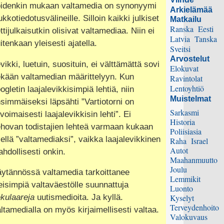
idenkin mukaan valtamedia on synonyymi
Arkielämää
ukkotiedotusvälineille. Silloin kaikki julkiset
Matkailu
Ranska
Eesti
ttijulkaisutkin olisivat valtamediaa. Niin ei
Latvia
Tanska
itenkaan yleisesti ajatella.
Sveitsi
Arvostelut
vikki, luetuin, suosituin, ei välttämättä sovi
Elokuvat
kään valtamedian määrittelyyn. Kun
Ravintolat
Lentoyhtiö
ogletin laajalevikkisimpiä lehtiä, niin
Muistelmat
simmäiseksi läpsähti ”Vartiotorni on
Sarkasmi
ivoimaisesti laajalevikkisin lehti”. Ei
Historia
hovan todistajien lehteä varmaan kukaan
Poliisiasia
ellä ”valtamediaksi”, vaikka laajalevikkinen
Raha
Israel
Autot
hdollisesti onkin.
Maahanmuutto
Joulu
ytännössä valtamedia tarkoittanee
Lemmikit
eisimpiä valtaväestölle suunnattuja
Luonto
kulaareja
uutismedioita. Ja kyllä.
Kyselyt
Terveydenhoito
ltamedialla on myös kirjaimellisesti valtaa.
Valokuvaus