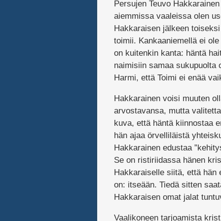
Persujen Teuvo Hakkarainen 
aiemmissa vaaleissa olen us
Hakkaraisen jälkeen toiseksi
toimii. Kankaaniemellä ei o
on kuitenkin kanta: häntä hai
naimisiin samaa sukupuolta o
Harmi, että Toimi ei enää vaik
Hakkarainen voisi muuten olla
arvostavansa, mutta valitett
kuva, että häntä kiinnostaa 
hän ajaa örvelliläistä yhteis
Hakkarainen edustaa ”kehity
Se on ristiriidassa hänen kri
Hakkaraiselle siitä, että hän
on: itseään. Tiedä sitten saat
Hakkaraisen omat jalat tuntu
Vaalikoneen tarjoamista kristi