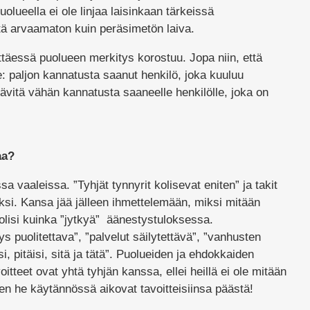
olueella ei ole linjaa laisinkaan tärkeissä
tä arvaamaton kuin peräsimetön laiva.
ttäessä puolueen merkitys korostuu. Jopa niin, että
: paljon kannatusta saanut henkilö, joka kuuluu
ävitä vähän kannatusta saaneelle henkilölle, joka on
aa?
sa vaaleissa. ”Tyhjät tynnyrit kolisevat eniten” ja takit
uksi. Kansa jää jälleen ihmettelemään, miksi mitään
olisi kuinka ”jytkyä” äänestystuloksessa.
s puolitettava”, ”palvelut säilytettävä”, ”vanhusten
, pitäisi, sitä ja tätä”. Puolueiden ja ehdokkaiden
oitteet ovat yhtä tyhjän kanssa, ellei heillä ei ole mitään
en he käytännössä aikovat tavoitteisiinsa päästä!