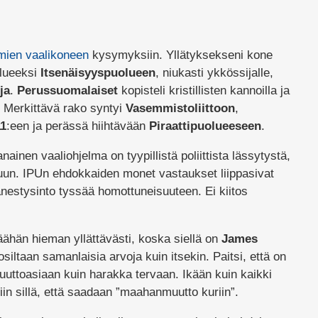
mien vaalikoneen
kysymyksiin. Yllätyksekseni kone
olueeksi
Itsenäisyyspuolueen
, niukasti ykkössijalle,
ja
.
Perussuomalaiset
kopisteli kristillisten kannoilla ja
. Merkittävä rako syntyi
Vasemmistoliittoon
,
1
:een ja perässä hiihtävään
Piraattipuolueeseen
.
ainen vaaliohjelma on tyypillistä poliittista lässytystä,
puun. IPUn ehdokkaiden monet vastaukset liippasivat
änestysinto tyssää homottuneisuuteen. Ei kiitos
äähän hieman yllättävästi, koska siellä on
James
siltaan samanlaisia arvoja kuin itsekin. Paitsi, että on
uttoasiaan kuin harakka tervaan. Ikään kuin kaikki
in sillä, että saadaan ”maahanmuutto kuriin”.