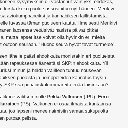
koneen kysymyksiin oli vastannut vain yksi ehdokas,
sti, koska koko puolue assosioituu nyt häneen. Merikivi
sa aviokumppaneiksi ja kannabiksen laillistamista.
le luvassa tämän puolueen kautta! Ilmeisesti Merikivi
änen lapsensa vetäisivät hasista päivät pitkät
 mutta lapset itse voivat olla hyvinkin eri mieltä
yt outoon seuraan. ”Huono seura hyvät tavat turmelee”
en lähelle pääsi ehdokkaita monistakin eri puolueista,
sään tapauksessa äänestäisi SKP:n ehdokkaita. Yli
uriksi minun ja heidän välilleen tuntuu nousevan
abiksen puolesta ja homppeleiden kannatus täysin
nyky-SKP:ssa punaniskakommareita enää laisinkaan?
likone valitsi minulle
Pekka Valkosen
(IPU),
Eero
karaise
n (PS). Valkonen ei osaa ilmaista kantaansa
taa, jos lapseni menee naimisiin samaa sukupuolta
en putoaa pelistä.