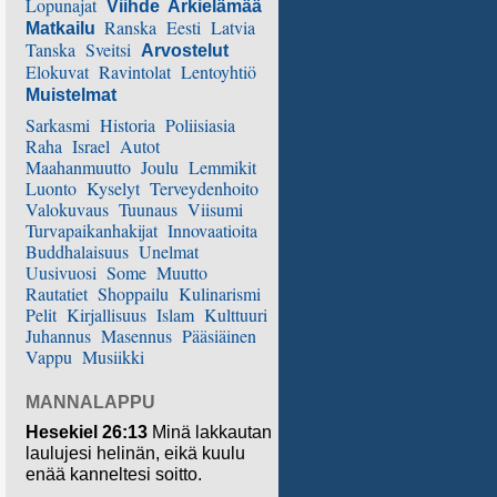
Lopunajat
Viihde
Arkielämää
Ranska
Eesti
Latvia
Matkailu
Tanska
Sveitsi
Arvostelut
Elokuvat
Ravintolat
Lentoyhtiö
Muistelmat
Sarkasmi
Historia
Poliisiasia
Raha
Israel
Autot
Maahanmuutto
Joulu
Lemmikit
Luonto
Kyselyt
Terveydenhoito
Valokuvaus
Tuunaus
Viisumi
Turvapaikanhakijat
Innovaatioita
Buddhalaisuus
Unelmat
Uusivuosi
Some
Muutto
Rautatiet
Shoppailu
Kulinarismi
Pelit
Kirjallisuus
Islam
Kulttuuri
Juhannus
Masennus
Pääsiäinen
Vappu
Musiikki
MANNALAPPU
Hesekiel 26:13
Minä lakkautan
laulujesi helinän, eikä kuulu
enää kanneltesi soitto.