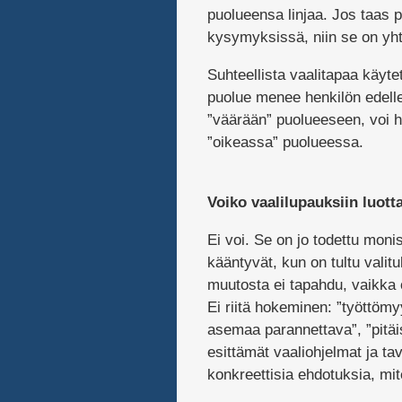
puolueensa linjaa. Jos taas pu
kysymyksissä, niin se on yh
Suhteellista vaalitapaa käyte
puolue menee henkilön edelle
”väärään” puolueeseen, voi h
”oikeassa” puolueessa.
Voiko vaalilupauksiin luott
Ei voi. Se on jo todettu monis
kääntyvät, kun on tultu valit
muutosta ei tapahdu, vaikka 
Ei riitä hokeminen: ”työttömyy
asemaa parannettava”, ”pitäisi
esittämät vaaliohjelmat ja tav
konkreettisia ehdotuksia, mit