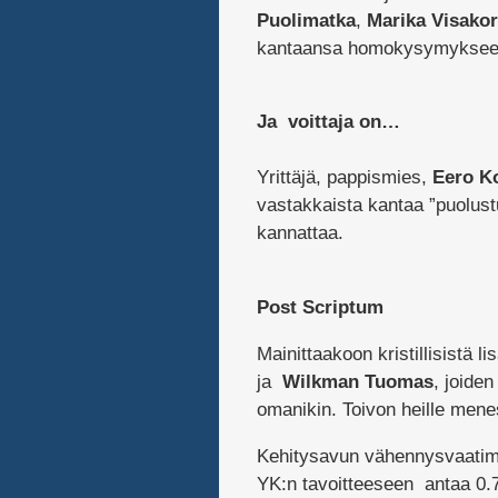
Puolimatka
,
Marika Visakor
kantaansa homokysymykseen.
Ja voittaja on…
Yrittäjä, pappismies,
Eero K
vastakkaista kantaa ”puolus
kannattaa.
Post Scriptum
Mainittaakoon kristillisistä li
ja
Wilkman Tuomas
, joide
omanikin. Toivon heille mene
Kehitysavun vähennysvaatimu
YK:n tavoitteeseen antaa 0.7