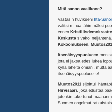
Mitä sanoo vaalikone?
Vastasin huvikseni
Ilta-Sano
valitsi minua lähimmäksi pu
ennen
Kristillisdemokraatte
Keskusta
sivakoi neljäntenä
Kokoomukseen
,
Muutos201
Itsenäisyyspuolueen
monisan
jota ei jaksa edes lukea lop
kyllä läheltä omiani, mutta ä
itsenäisyyspuolueelle!
Muutos2011
sijoittui häntäp
Hirvisaari
, joka edustaa pääo
jotenkin takertunut maahanmu
Suomen ongelmat ratkaistaisi