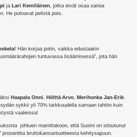
pi
ja
Lari Kemiläinen
, jotka eivät osaa sanoa
 He putoavat pelistä pois.
oskela!
Hän korjaa potin, vaikka edustaakin
tusmäärärahojen tuntuvassa lisäämisessä”, jota hän
säksi
Haapala Onni
,
Hölttä Arvo
,
Merihonka Jan-Erik
n sydän sykkii yli 70% tarkkuudella samaan tahtiin kuin
stystä vaaleissa!
ksista johtuen mainittakoon, että Suomi on sitoutunut
 prosenttia bruttokansantuotteesta kehitysapuun.