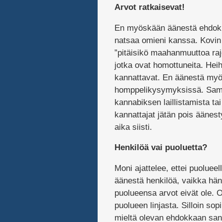
Arvot ratkaisevat!
En myöskään äänestä ehdokka
natsaa omieni kanssa. Kovin t
”pitäisikö maahanmuuttoa raj
jotka ovat homottuneita. Heih
kannattavat. En äänestä myös
homppelikysymyksissä. Samoi
kannabiksen laillistamista t
kannattajat jätän pois äänest
aika siisti.
Henkilöä vai puoluetta?
Moni ajattelee, ettei puolueel
äänestä henkilöä, vaikka hän
puolueensa arvot eivät ole. On 
puolueen linjasta. Silloin so
mieltä olevan ehdokkaan sana