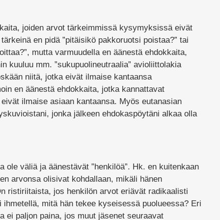
ita, joiden arvot tärkeimmissä kysymyksissä eivät
ärkeinä en pidä ”pitäisikö pakkoruotsi poistaa?” tai
oittaa?”, mutta varmuudella en äänestä ehdokkaita,
in kuuluu mm. ”sukupuolineutraalia” avioliittolakia
kään niitä, jotka eivät ilmaise kantaansa
n en äänestä ehdokkaita, jotka kannattavat
ai eivät ilmaise asiaan kantaansa. Myös eutanasian
yskuvioistani, jonka jälkeen ehdokaspöytäni alkaa olla
la ole väliä ja äänestävät ”henkilöä”. Hk. en kuitenkaan
en arvonsa olisivat kohdallaan, mikäli hänen
ristiriitaista, jos henkilön arvot eriävät radikaalisti
pii ihmetellä, mitä hän tekee kyseisessä puolueessa? Eri
 ei paljon paina, jos muut jäsenet seuraavat