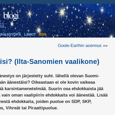
blogi
ää
UHASSYÖPÄ
LINKIT
RSS
Goole-Earthin asennus
»»
si? (Ilta-Sanomien vaalikone)
änestys on järjestetty suht. lähellä olevan Suomi-
hän äänestäisi? Oikeastaan ei ole kovin vaikeaa
tää karsintamenetelmää. Suurin osa ehdokkaista jää
 vain oman vaalipiirin ehdokkaita voi äänestää. Lisää
nestä ehdokkaita, joiden puolue on SDP, SKP,
, Vihreät tai Piraattipuolue.