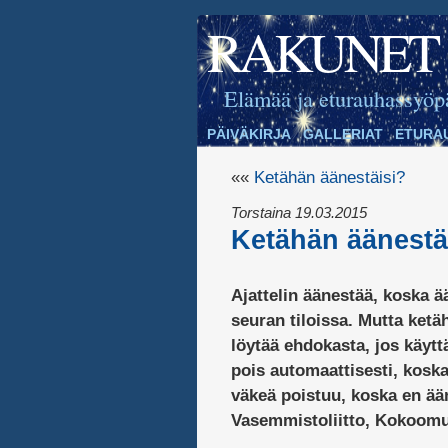
RAKUNET
Elämää ja eturauhassyöp
PÄIVÄKIRJA
GALLERIAT
ETURA
««
Ketähän äänestäisi?
Torstaina 19.03.2015
Ketähän äänestäi
Ajattelin äänestää, koska ä
seuran tiloissa. Mutta ketä
löytää ehdokasta, jos käyt
pois automaattisesti, koska
väkeä poistuu, koska en ää
Vasemmistoliitto, Kokoomus