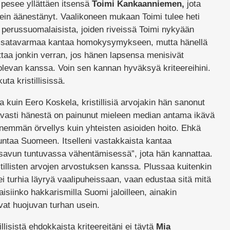
pesee yllättäen itsensä
Toimi Kankaanniemen,
jota
ein äänestänyt. Vaalikoneen mukaan Toimi tulee heti
 perussuomalaisista, joiden riveissä Toimi nykyään
le satavarmaa kantaa homokysymykseen, mutta hänellä
ttaa jonkin verran, jos hänen lapsensa menisivät
levan kanssa. Voin sen kannan hyväksyä kriteereihini.
uta kristillisissä.
 kuin Eero Koskela, kristillisiä arvojakin hän sanonut
avasti hänestä on painunut mieleen median antama ikävä
enemmän örvellys kuin yhteisten asioiden hoito. Ehkä
kuntaa Suomeen. Itselleni vastakkaista kantaa
savun tuntuvassa vähentämisessä”, jota hän kannattaa.
stillisten arvojen arvostuksen kanssa. Plussaa kuitenkin
 ei turhia läyryä vaalipuheissaan, vaan edustaa sitä mitä
aisiinko hakkarismilla Suomi jaloilleen, ainakin
vat huojuvan turhan usein.
llisistä ehdokkaista kriteereitäni ei täytä
Mia