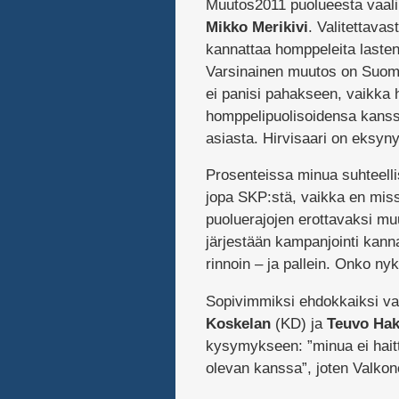
Muutos2011 puolueesta vaali
Mikko Merikivi
. Valitettava
kannattaa homppeleita lasten
Varsinainen muutos on Suomel
ei panisi pahakseen, vaikka h
homppelipuolisoidensa kanssa,
asiasta. Hirvisaari on eksyn
Prosenteissa minua suhteellis
jopa SKP:stä, vaikka en mis
puoluerajojen erottavaksi mu
järjestään kampanjointi kann
rinnoin – ja pallein. Onko 
Sopivimmiksi ehdokkaiksi vaa
Koskelan
(KD) ja
Teuvo Hak
kysymykseen: ”minua ei hait
olevan kanssa”, joten Valkon