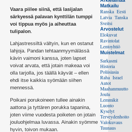
Arkielämää
Matkailu
Vaara piilee siinä, että lasijalan
Ranska
Eesti
särkyessä palavan kynttilän tumppi
Latvia
Tanska
Sveitsi
voi tippua myös ja aiheuttaa
Arvostelut
tulipalon
.
Elokuvat
Ravintolat
Lahjastressiltä vältyin, kun en ostanut
Lentoyhtiö
lahjoja. Pandan tehtaanmyymälässä
Muistelmat
kävin vaimoni kanssa, joten lapset
Sarkasmi
voivat arvata, että jotain makeaa voi
Historia
Poliisiasia
olla tarjolla, jos täällä käyvät – ellen
Raha
Israel
ehdi itse kaikkia syömään siihen
Autot
mennessä.
Maahanmuutto
Joulu
Lemmikit
Poikani porukoineen tullee ainakin
Luonto
aattona ja tyttären porukka tapanina,
Kyselyt
joten viime vuodesta poiketen on jotain
Terveydenhoito
Valokuvaus
jouluohjelmaa luvassa. Ainakin syömme
Tuunaus
hyvin, toivon mukaan.