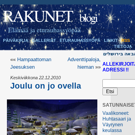
RAKUNET
blogi
Elämää ja eturauhassyöpää
PÄIVÄKIRJA
GALLERIAT
ETURAUHASSYÖPÄ
LINKIT
RSS
TIETOJA
««
Hampaattoman
Adventtipaloja,
ALLEKIRJOIT
Jeesuksen
hieman
»»
ADRESSI !!
Keskiviikkona 22.12.2010
Joulu on jo ovella
SATUNNAISE
Vaalikoneet:
Huhtasaari ja
Väyrynen
keulassa