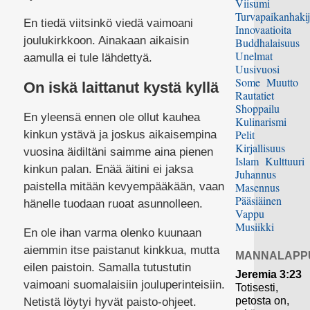
Viisumi
Turvapaikanhakij
En tiedä viitsinkö viedä vaimoani
Innovaatioita
joulukirkkoon. Ainakaan aikaisin
Buddhalaisuus
Unelmat
aamulla ei tule lähdettyä.
Uusivuosi
Some
Muutto
On iskä laittanut kystä kyllä
Rautatiet
Shoppailu
En yleensä ennen ole ollut kauhea
Kulinarismi
Pelit
kinkun ystävä ja joskus aikaisempina
Kirjallisuus
vuosina äidiltäni saimme aina pienen
Islam
Kulttuuri
kinkun palan. Enää äitini ei jaksa
Juhannus
paistella mitään kevyempääkään, vaan
Masennus
Pääsiäinen
hänelle tuodaan ruoat asunnolleen.
Vappu
Musiikki
En ole ihan varma olenko kuunaan
aiemmin itse paistanut kinkkua, mutta
MANNALAPP
eilen paistoin. Samalla tutustutin
Jeremia 3:23
vaimoani suomalaisiin jouluperinteisiin.
Totisesti,
petosta on,
Netistä löytyi hyvät paisto-ohjeet.