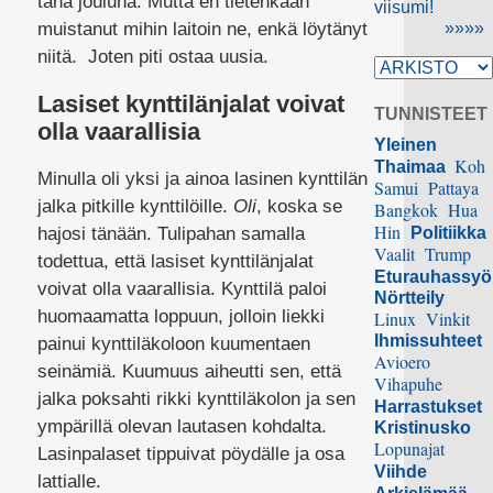
tänä jouluna. Mutta en tietenkään
viisumi!
muistanut mihin laitoin ne, enkä löytänyt
»»»»
niitä. Joten piti ostaa uusia.
Lasiset kynttilänjalat voivat
TUNNISTEET
olla vaarallisia
Yleinen
Koh
Thaimaa
Minulla oli yksi ja ainoa lasinen kynttilän
Samui
Pattaya
jalka pitkille kynttilöille.
Oli
, koska se
Bangkok
Hua
Hin
hajosi tänään. Tulipahan samalla
Politiikka
Vaalit
Trump
todettua, että lasiset kynttilänjalat
Eturauhassy
voivat olla vaarallisia. Kynttilä paloi
Nörtteily
huomaamatta loppuun, jolloin liekki
Linux
Vinkit
Ihmissuhteet
painui kynttiläkoloon kuumentaen
Avioero
seinämiä. Kuumuus aiheutti sen, että
Vihapuhe
jalka poksahti rikki kynttiläkolon ja sen
Harrastukset
ympärillä olevan lautasen kohdalta.
Kristinusko
Lopunajat
Lasinpalaset tippuivat pöydälle ja osa
Viihde
lattialle.