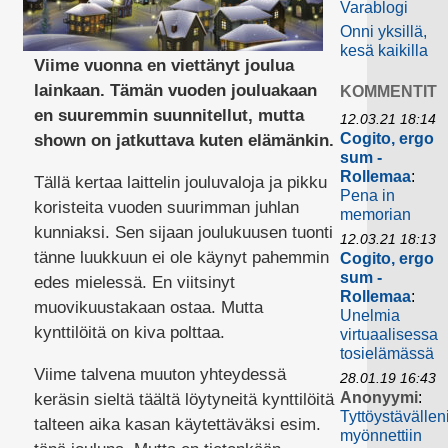
Varablogi
Onni yksillä,
kesä kaikilla
Viime vuonna en viettänyt joulua
lainkaan. Tämän vuoden jouluakaan
KOMMENTIT
en suuremmin suunnitellut, mutta
12.03.21 18:14
Cogito, ergo
shown on jatkuttava kuten elämänkin.
sum -
Rollemaa
:
Tällä kertaa laittelin jouluvaloja ja pikku
Pena in
koristeita vuoden suurimman juhlan
memorian
kunniaksi. Sen sijaan joulukuusen tuonti
12.03.21 18:13
tänne luukkuun ei ole käynyt pahemmin
Cogito, ergo
sum -
edes mielessä. En viitsinyt
Rollemaa
:
muovikuustakaan ostaa. Mutta
Unelmia
kynttilöitä on kiva polttaa.
virtuaalisessa
tosielämässä
Viime talvena muuton yhteydessä
28.01.19 16:43
Anonyymi
:
keräsin sieltä täältä löytyneitä kynttilöitä
Tyttöystävällen
talteen aika kasan käytettäväksi esim.
myönnettiin