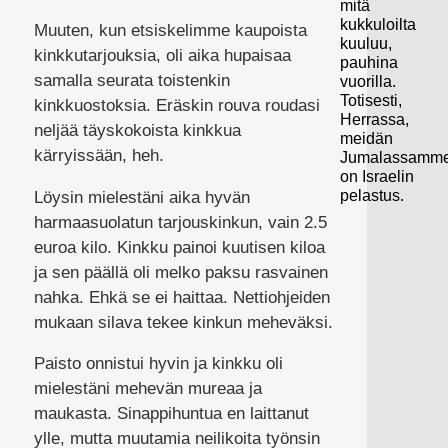
mitä
kukkuloilta
Muuten, kun etsiskelimme kaupoista
kuuluu,
kinkkutarjouksia, oli aika hupaisaa
pauhina
samalla seurata toistenkin
vuorilla.
Totisesti,
kinkkuostoksia. Eräskin rouva roudasi
Herrassa,
neljää täyskokoista kinkkua
meidän
kärryissään, heh.
Jumalassamme
on Israelin
pelastus.
Löysin mielestäni aika hyvän
harmaasuolatun tarjouskinkun, vain 2.5
euroa kilo. Kinkku painoi kuutisen kiloa
ja sen päällä oli melko paksu rasvainen
nahka. Ehkä se ei haittaa. Nettiohjeiden
mukaan silava tekee kinkun meheväksi.
Paisto onnistui hyvin ja kinkku oli
mielestäni mehevän mureaa ja
maukasta. Sinappihuntua en laittanut
ylle, mutta muutamia neilikoita työnsin