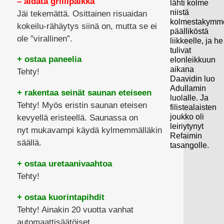
– aidata grillipaikka
lähti kolme
niistä
Jäi tekemättä. Osittainen risuaidan
kolmestakymm
kokeilu-rähäytys siinä on, mutta se ei
päälliköstä
ole ”virallinen”.
liikkeelle, ja he
tulivat
+ ostaa paneelia
elonleikkuun
aikana
Tehty!
Daavidin luo
Adullamin
+ rakentaa seinät saunan eteiseen
luolalle. Ja
Tehty! Myös eristin saunan eteisen
filistealaisten
joukko oli
kevyellä eristeellä. Saunassa on
leiriytynyt
nyt mukavampi käydä kylmemmälläkin
Refaimin
säällä.
tasangolle.
+ ostaa uretaanivaahtoa
Tehty!
+ ostaa kuorintapihdit
Tehty! Ainakin 20 vuotta vanhat
automaattisäätöiset