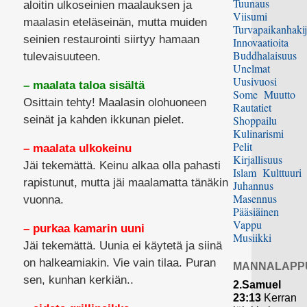
Tuunaus
aloitin ulkoseinien maalauksen ja
Viisumi
maalasin eteläseinän, mutta muiden
Turvapaikanhakij
seinien restaurointi siirtyy hamaan
Innovaatioita
Buddhalaisuus
tulevaisuuteen.
Unelmat
Uusivuosi
– maalata taloa sisältä
Some
Muutto
Osittain tehty! Maalasin olohuoneen
Rautatiet
seinät ja kahden ikkunan pielet.
Shoppailu
Kulinarismi
Pelit
– maalata ulkokeinu
Kirjallisuus
Jäi tekemättä. Keinu alkaa olla pahasti
Islam
Kulttuuri
rapistunut, mutta jäi maalamatta tänäkin
Juhannus
Masennus
vuonna.
Pääsiäinen
Vappu
– purkaa kamarin uuni
Musiikki
Jäi tekemättä. Uunia ei käytetä ja siinä
on halkeamiakin. Vie vain tilaa. Puran
MANNALAPP
sen, kunhan kerkiän..
2.Samuel
23:13
Kerran