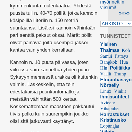
myönnettiin
kymmenkunta tuulenkaatoa. Yhdestä
viisumi!
puusta tuli n. 40-70 pölliä, jotka kannoin
»»»»
käsipelillä liiteriin n. 150 metriä
suuntaansa. Lisäksi kannoin vähintään
pari senttiä paksut oksat. Märät pöllit
TUNNISTEET
olivat painavia joita useimpia jaksoi
Yleinen
Koh
kantaa vain yhden kerrallaan.
Thaimaa
Samui
Pattaya
Bangkok
Hua
Kannoin n. 10 puuta päivässä, joten
Hin
Politiikka
viikossa sain kannettua yhden puun.
Vaalit
Trump
Syksyyn mennessä urakka oli kuitenkin
Eturauhassy
valmis. Laskeskelin, että tein
Nörtteily
Linux
Vinkit
edestakaisia puunkantomatkoja
Ihmissuhteet
metsään vähintään 500 kertaa.
Avioero
Koskemattomaan maastoon pakkautui
Vihapuhe
tiivis polku kuin suurempikin joukko
Harrastukset
Kristinusko
olisi sitä jatkuvasti käyttänyt.
Lopunajat
Viihde