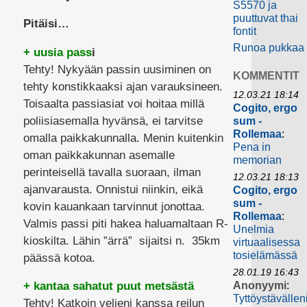
S5570 ja
puuttuvat thai
Pitäisi…
fontit
Runoa pukkaa
+ uusia pass
i
Tehty! Nykyään passin uusiminen on
KOMMENTIT
tehty konstikkaaksi ajan varauksineen.
12.03.21 18:14
Toisaalta passiasiat voi hoitaa millä
Cogito, ergo
poliisiasemalla hyvänsä, ei tarvitse
sum -
Rollemaa
:
omalla paikkakunnalla. Menin kuitenkin
Pena in
oman paikkakunnan asemalle
memorian
perinteisellä tavalla suoraan, ilman
12.03.21 18:13
ajanvarausta. Onnistui niinkin, eikä
Cogito, ergo
sum -
kovin kauankaan tarvinnut jonottaa.
Rollemaa
:
Valmis passi piti hakea haluamaltaan R-
Unelmia
kioskilta. Lähin ”ärrä” sijaitsi n. 35km
virtuaalisessa
tosielämässä
päässä kotoa.
28.01.19 16:43
Anonyymi
:
+ kantaa sahatut puut metsästä
Tyttöystävällen
Tehty! Katkoin veljeni kanssa reilun