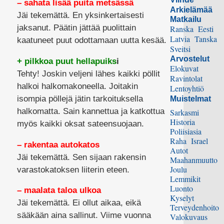
– sahata lisää puita metsässä
Arkielämää
Jäi tekemättä. En yksinkertaisesti
Matkailu
jaksanut. Päätin jättää puolittain
Ranska
Eesti
Latvia
Tanska
kaatuneet puut odottamaan uutta kesää.
Sveitsi
Arvostelut
+ pilkkoa puut hellapuiks
i
Elokuvat
Tehty! Joskin veljeni lähes kaikki pöllit
Ravintolat
halkoi halkomakoneella. Joitakin
Lentoyhtiö
isompia pöllejä jätin tarkoituksella
Muistelmat
halkomatta. Sain kannettua ja katkottua
Sarkasmi
Historia
myös kaikki oksat sateensuojaan.
Poliisiasia
Raha
Israel
– rakentaa autokatos
Autot
Jäi tekemättä. Sen sijaan rakensin
Maahanmuutto
Joulu
varastokatoksen liiterin eteen.
Lemmikit
Luonto
– maalata taloa ulkoa
Kyselyt
Jäi tekemättä. Ei ollut aikaa, eikä
Terveydenhoito
sääkään aina sallinut. Viime vuonna
Valokuvaus