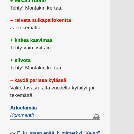
+ leikata ruoho
Tehty! Montakin kertaa.
– raivata sulkapallokenttä
Jäi tekemättä.
+ kitkeä kasvimaa
Tehty vain osittain.
+ siivota
Tehty! Montakin kertaa.
– käydä parissa kylässä
Valitettavasti tältä vuodelta kyläilyt jäi
tekemättä.
Arkielämää
Kommentit
««
Ei kuunaan enää
Nimimerkki "Kelan"