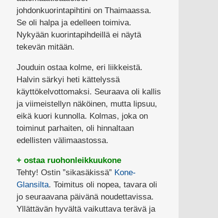
johdonkuorintapihtini on Thaimaassa.
Se oli halpa ja edelleen toimiva.
Nykyään kuorintapihdeillä ei näytä
tekevän mitään.
Jouduin ostaa kolme, eri liikkeistä.
Halvin särkyi heti kättelyssä
käyttökelvottomaksi. Seuraava oli kallis
ja viimeistellyn näköinen, mutta lipsuu,
eikä kuori kunnolla. Kolmas, joka on
toiminut parhaiten, oli hinnaltaan
edellisten välimaastossa.
+ ostaa ruohonleikkuukone
Tehty! Ostin ”sikasäkissä”
Kone-
Glansilta
. Toimitus oli nopea, tavara oli
jo seuraavana päivänä noudettavissa.
Yllättävän hyvältä vaikuttava terävä ja