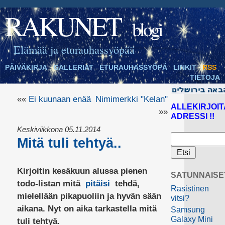
RAKUNET
blogi
Elämää ja eturauhassyöpää
PÄIVÄKIRJA
GALLERIAT
ETURAUHASSYÖPÄ
LINKIT
RSS
TIETOJA
««
Ei kuunaan enää
Nimimerkki "Kelan"
ALLEKIRJOIT
»»
ADRESSI !!
Keskiviikkona 05.11.2014
Mitä tuli tehtyä..
Kirjoitin kesäkuun alussa pienen
SATUNNAISE
todo-listan mitä
pitäisi
tehdä,
Rasistinen
mielellään pikapuoliin ja hyvän sään
vitsi?
aikana. Nyt on aika tarkastella mitä
Samsung
Galaxy Mini
tuli tehtyä.