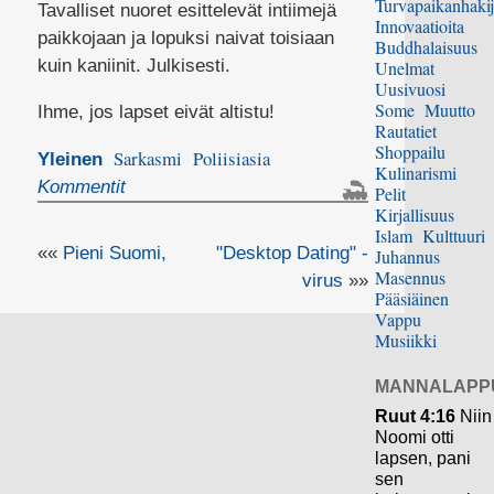
Turvapaikanhakij
Tavalliset nuoret esittelevät intiimejä
Innovaatioita
paikkojaan ja lopuksi naivat toisiaan
Buddhalaisuus
kuin kaniinit. Julkisesti.
Unelmat
Uusivuosi
Some
Muutto
Ihme, jos lapset eivät altistu!
Rautatiet
Shoppailu
Sarkasmi
Poliisiasia
Yleinen
Kulinarismi
Kommentit
Pelit
Kirjallisuus
Islam
Kulttuuri
««
Pieni Suomi,
"Desktop Dating" -
Juhannus
Masennus
virus
»»
Pääsiäinen
Vappu
Musiikki
MANNALAPP
Ruut 4:16
Niin
Noomi otti
lapsen, pani
sen