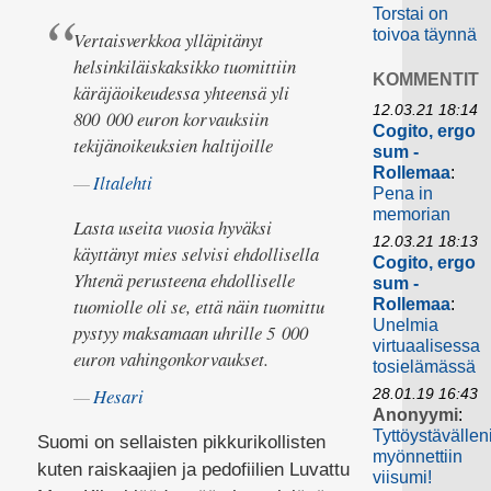
Torstai on
toivoa täynnä
Vertaisverkkoa ylläpitänyt
helsinkiläiskaksikko tuomittiin
KOMMENTIT
käräjäoikeudessa yhteensä yli
12.03.21 18:14
800 000 euron korvauksiin
Cogito, ergo
tekijänoikeuksien haltijoille
sum -
Rollemaa
:
Iltalehti
Pena in
memorian
Lasta useita vuosia hyväksi
12.03.21 18:13
käyttänyt mies selvisi ehdollisella
Cogito, ergo
Yhtenä perusteena ehdolliselle
sum -
tuomiolle oli se, että näin tuomittu
Rollemaa
:
Unelmia
pystyy maksamaan uhrille 5 000
virtuaalisessa
euron vahingonkorvaukset.
tosielämässä
Hesari
28.01.19 16:43
Anonyymi
:
Tyttöystävällen
Suomi on sellaisten pikkurikollisten
myönnettiin
kuten raiskaajien ja pedofiilien Luvattu
viisumi!