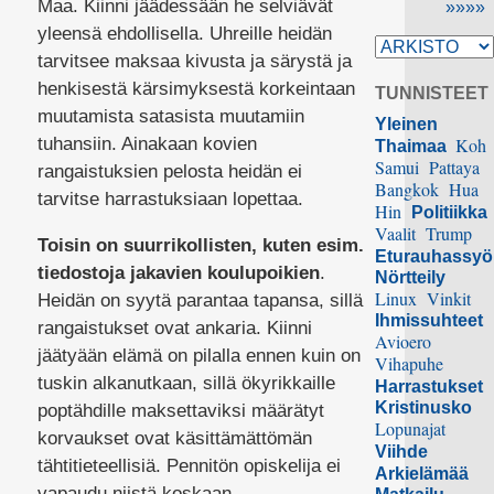
Maa. Kiinni jäädessään he selviävät
»»»»
yleensä ehdollisella. Uhreille heidän
tarvitsee maksaa kivusta ja särystä ja
henkisestä kärsimyksestä korkeintaan
TUNNISTEET
muutamista satasista muutamiin
Yleinen
tuhansiin. Ainakaan kovien
Koh
Thaimaa
Samui
Pattaya
rangaistuksien pelosta heidän ei
Bangkok
Hua
tarvitse harrastuksiaan lopettaa.
Hin
Politiikka
Vaalit
Trump
Toisin on suurrikollisten, kuten esim.
Eturauhassy
tiedostoja jakavien koulupoikien
.
Nörtteily
Linux
Vinkit
Heidän on syytä parantaa tapansa, sillä
Ihmissuhteet
rangaistukset ovat ankaria. Kiinni
Avioero
jäätyään elämä on pilalla ennen kuin on
Vihapuhe
tuskin alkanutkaan, sillä ökyrikkaille
Harrastukset
Kristinusko
poptähdille maksettaviksi määrätyt
Lopunajat
korvaukset ovat käsittämättömän
Viihde
tähtitieteellisiä. Pennitön opiskelija ei
Arkielämää
vapaudu niistä koskaan.