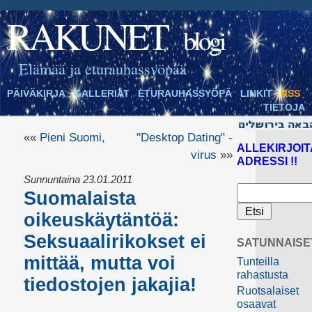
RAKUNET
blogi
Elämää ja eturauhassyöpää
PÄIVÄKIRJA
GALLERIAT
ETURAUHASSYÖPÄ
LINKIT
RSS
TIETOJA
««
Pieni Suomi,
"Desktop Dating" -
ALLEKIRJOIT
virus
»»
ADRESSI !!
Sunnuntaina 23.01.2011
Suomalaista
oikeuskäytäntöä:
Seksuaalirikokset ei
SATUNNAISE
mittää, mutta voi
Tunteilla
rahastusta
tiedostojen jakajia!
Ruotsalaiset
osaavat