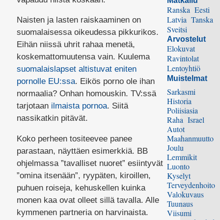
Matkailu
Ranska
Eesti
Latvia
Tanska
Naisten ja lasten raiskaaminen on
Sveitsi
suomalaisessa oikeudessa pikkurikos.
Arvostelut
Eihän niissä uhrit rahaa menetä,
Elokuvat
koskemattomuutensa vain. Kuulema
Ravintolat
Lentoyhtiö
suomalaislapset altistuvat eniten
Muistelmat
pornolle EU:ssa
. Eikös porno ole ihan
Sarkasmi
normaalia? Onhan homouskin. TV:ssä
Historia
tarjotaan
ilmaista pornoa
. Siitä
Poliisiasia
nassikatkin pitävät.
Raha
Israel
Autot
Maahanmuutto
Koko perheen tositeevee panee
Joulu
parastaan, näyttäen esimerkkiä. BB
Lemmikit
ohjelmassa ”tavalliset nuoret” esiintyvät
Luonto
Kyselyt
”omina itsenään”, ryypäten, kiroillen,
Terveydenhoito
puhuen roiseja, kehuskellen kuinka
Valokuvaus
monen kaa ovat olleet sillä tavalla. Alle
Tuunaus
kymmenen partneria on harvinaista.
Viisumi