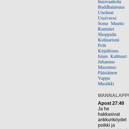
Innovaatioita
Buddhalaisuus
Unelmat
Uusivuosi
Some
Muutto
Rautatiet
Shoppailu
Kulinarismi
Pelit
Kirjallisuus
Islam
Kulttuuri
Juhannus
Masennus
Pääsiäinen
Vappu
Musiikki
MANNALAPP
Apost 27:40
Ja he
hakkasivat
ankkuriköydet
poikki ja