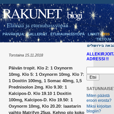
RAKUNET
blogi
Elämää ja eturauhassyöpää
PÄIVÄKIRJA
GALLERIAT
ETURAUHASSYÖPÄ
LINKIT
RSS
TIETOJA
ALLEKIRJOIT
Torstaina 15.11.2018
ADRESSI !!
Päivän tropit
.
Klo 2
: 1 Oxynorm
10mg.
Klo 5
: 1 Oxynorm 10mg.
Klo 7
:
1 Doxitin 100mg, 1 Somac 40mg, 1,5
Prednisolon 2mg.
Klo 9.30
: 1
SATUNNAISE
Kalcipos-D.
Klo 19.10
1 Doxitin
Miten päästä
100mg, Kalcipos-D.
Klo 19.50
: 1
eroon erosta?
Oxynorm 10mg,
Klo 20.20
: laastarin
Miksi kirjoitan
blogiin?
vaihto Matrifyn 25ug. Kehno olo koko