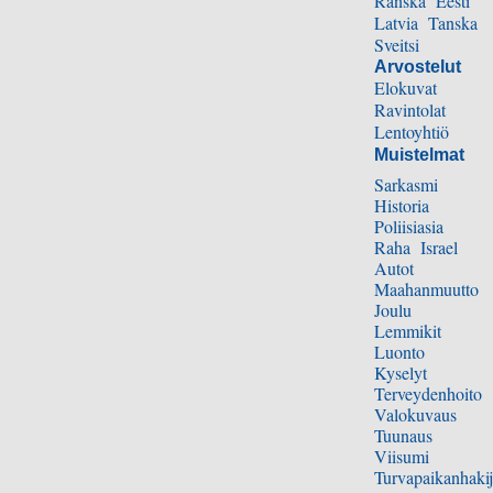
Ranska
Eesti
Latvia
Tanska
Sveitsi
Arvostelut
Elokuvat
Ravintolat
Lentoyhtiö
Muistelmat
Sarkasmi
Historia
Poliisiasia
Raha
Israel
Autot
Maahanmuutto
Joulu
Lemmikit
Luonto
Kyselyt
Terveydenhoito
Valokuvaus
Tuunaus
Viisumi
Turvapaikanhakij