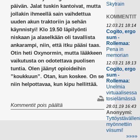
Skytrain
päivän. Jalat tuskin kantoivat, mutta
jollakin ihmeellä sain vaihdettua
KOMMENTIT
uuden akun traktoriin ja sehän
12.03.21 18:14
käynnistyi! Klo 19.50 läpilyönti
Cogito, ergo
niskaan ja alaselkään oli tavallista
sum -
Rollemaa
:
ankarampi, niin, että itku pääsi taas.
Pena in
Otin heti Oxynormin, mutta lääkkeen
memorian
vaikutusta on odotettava puolisen
12.03.21 18:13
tuntia. Olen jäänyt opioideihin
Cogito, ergo
sum -
”koukkuun”. Otan, kun koskee. On se
Rollemaa
:
niin helpottavaa, kun kipu hellittää.
Unelmia
virtuaalisessa
tosielämässä
artikkelissa
Kommentit pois päältä
28.01.19 16:43
Anonyymi
:
Tyttöystävällen
myönnettiin
viisumi!
»»»»