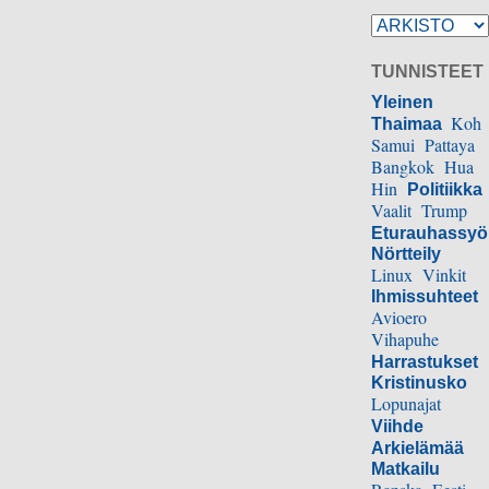
TUNNISTEET
Yleinen
Koh
Thaimaa
Samui
Pattaya
Bangkok
Hua
Hin
Politiikka
Vaalit
Trump
Eturauhassy
Nörtteily
Linux
Vinkit
Ihmissuhteet
Avioero
Vihapuhe
Harrastukset
Kristinusko
Lopunajat
Viihde
Arkielämää
Matkailu