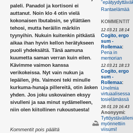
"epätyydyttävä
paleli. Panadol ja kortisoni ei
Rantaelämää
auttanut. Noin klo 4 otin vielä
kokonaisen Ibutabsin, se yllättäen
KOMMENTIT
tehosi, mutta heräilin märkiin
12.03.21 18:14
tyynyihin. Nukuin kuitenkin pitkästä
Cogito, ergo
sum -
aikaa ihan hyvin kellon herätykseen
Rollemaa
:
puoli yhdeksältä. Tänä aamuna
Pena in
kuumetta saman verran kuin eilen.
memorian
Kävimme vaimon kanssa
12.03.21 18:13
Cogito, ergo
verikokeissa. Nyt vain nukun ja
sum -
lepäilen, jHs. Vaimoni teki minulle
Rollemaa
:
kurkuma-hunaja pillereitä, otin äsken
Unelmia
virtuaalisessa
yhden. Jos joku uskovainen eksyy
tosielämässä
sivulleni ja saa minut sydämelleen,
28.01.19 16:43
niin olen kiitollinen rukoustuesta!
Anonyymi
:
Tyttöystävällen
myönnettiin
artikkelissa
viisumi!
Kommentit pois päältä