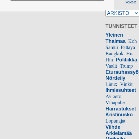
»»»»
TUNNISTEET
Yleinen
Koh
Thaimaa
Samui
Pattaya
Bangkok
Hua
Hin
Politiikka
Vaalit
Trump
Eturauhassy
Nörtteily
Linux
Vinkit
Ihmissuhteet
Avioero
Vihapuhe
Harrastukset
Kristinusko
Lopunajat
Viihde
Arkielämää