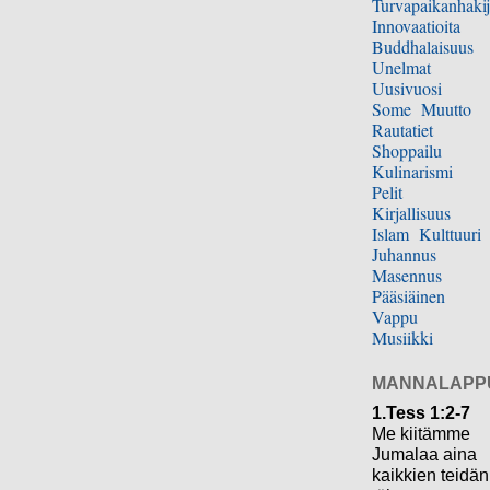
Turvapaikanhakij
Innovaatioita
Buddhalaisuus
Unelmat
Uusivuosi
Some
Muutto
Rautatiet
Shoppailu
Kulinarismi
Pelit
Kirjallisuus
Islam
Kulttuuri
Juhannus
Masennus
Pääsiäinen
Vappu
Musiikki
MANNALAPP
1.Tess 1:2-7
Me kiitämme
Jumalaa aina
kaikkien teidän