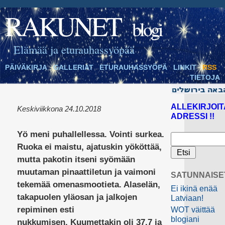
RAKUNET
blogi
Elämää ja eturauhassyöpää
PÄIVÄKIRJA
GALLERIAT
ETURAUHASSYÖPÄ
LINKIT
RSS
TIETOJA
ALLEKIRJOIT
Keskiviikkona 24.10.2018
ADRESSI !!
Yö meni puhallellessa. Vointi surkea.
Ruoka ei maistu, ajatuskin yököttää,
mutta pakotin itseni syömään
muutaman pinaattiletun ja vaimoni
SATUNNAISE
tekemää omenasmootieta. Alaselän,
Ei ikinä enää
takapuolen yläosan ja jalkojen
Latviaan!
repiminen esti
WOT väittää
blogiani
nukkumisen. Kuumettakin oli 37.7 ja