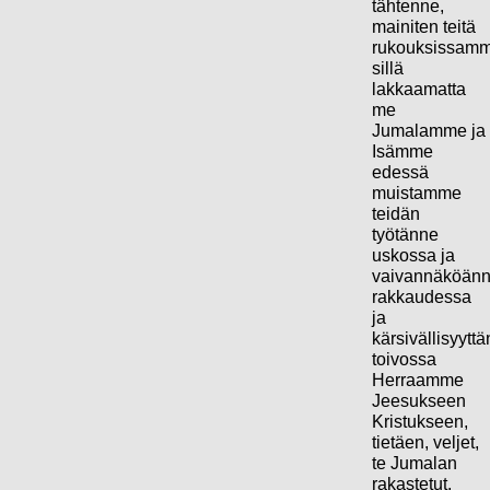
tähtenne,
mainiten teitä
rukouksissamm
sillä
lakkaamatta
me
Jumalamme ja
Isämme
edessä
muistamme
teidän
työtänne
uskossa ja
vaivannäköän
rakkaudessa
ja
kärsivällisyytt
toivossa
Herraamme
Jeesukseen
Kristukseen,
tietäen, veljet,
te Jumalan
rakastetut,