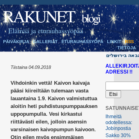
RAKUNET
blogi
Elämää ja eturauhassyöpää
PÄIVÄKIRJA
GALLERIAT
ETURAUHASSYÖPÄ
LINKIT
RSS
TIETOJA
ALLEKIRJOIT
Tiistaina 04.09.2018
ADRESSI !!
Vihdoinkin vettä! Kaivon kaivaja
pääsi kiireiltään tulemaan vasta
lauantaina 1.9. Kaivon valmistuttua
aloitin heti puhdistuspumppauksen
SATUNNAISE
uppopumpulla. Vesi kirkastui
Ihmeitä
riittävästi eilen, jolloin asensin
odotellessa:
Jobinpostia
varsinaisen kaivopumpun kaivoon.
Sakko 30%
Otin eilen myös ensimmäisen