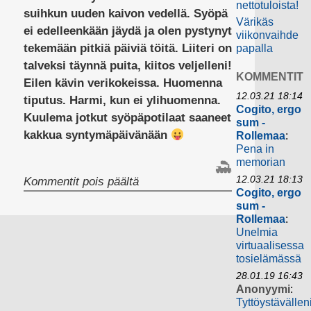
nettotuloista!
suihkun uuden kaivon vedellä. Syöpä
Värikäs
ei edelleenkään jäydä ja olen pystynyt
viikonvaihde
tekemään pitkiä päiviä töitä. Liiteri on
papalla
talveksi täynnä puita, kiitos veljelleni!
KOMMENTIT
Eilen kävin verikokeissa. Huomenna
12.03.21 18:14
tiputus. Harmi, kun ei ylihuomenna.
Cogito, ergo
Kuulema jotkut syöpäpotilaat saaneet
sum -
kakkua syntymäpäivänään
Rollemaa
:
Pena in
memorian
12.03.21 18:13
artikkelissa
Kommentit pois päältä
Cogito, ergo
sum -
Rollemaa
:
Unelmia
virtuaalisessa
tosielämässä
28.01.19 16:43
Anonyymi
:
Tyttöystävällen