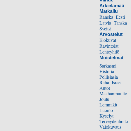
Arkielämää
Matkailu
Ranska
Eesti
Latvia
Tanska
Sveitsi
Arvostelut
Elokuvat
Ravintolat
Lentoyhtiö
Muistelmat
Sarkasmi
Historia
Poliisiasia
Raha
Israel
Autot
Maahanmuutto
Joulu
Lemmikit
Luonto
Kyselyt
Terveydenhoito
Valokuvaus