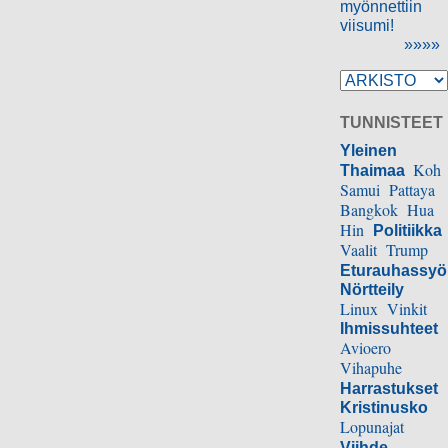
myönnettiin
viisumi!
»»»»
TUNNISTEET
Yleinen
Koh
Thaimaa
Samui
Pattaya
Bangkok
Hua
Hin
Politiikka
Vaalit
Trump
Eturauhassy
Nörtteily
Linux
Vinkit
Ihmissuhteet
Avioero
Vihapuhe
Harrastukset
Kristinusko
Lopunajat
Viihde