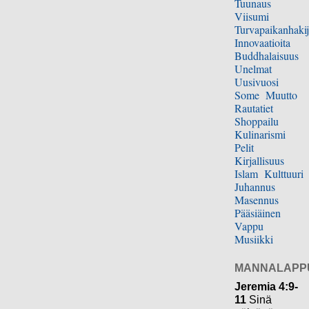
Tuunaus
Viisumi
Turvapaikanhakij
Innovaatioita
Buddhalaisuus
Unelmat
Uusivuosi
Some
Muutto
Rautatiet
Shoppailu
Kulinarismi
Pelit
Kirjallisuus
Islam
Kulttuuri
Juhannus
Masennus
Pääsiäinen
Vappu
Musiikki
MANNALAPP
Jeremia 4:9-
11
Sinä