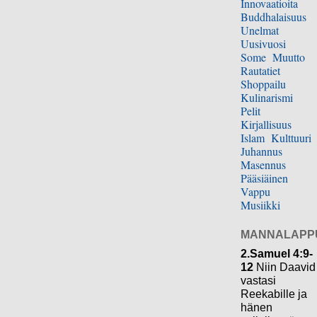
Innovaatioita
Buddhalaisuus
Unelmat
Uusivuosi
Some
Muutto
Rautatiet
Shoppailu
Kulinarismi
Pelit
Kirjallisuus
Islam
Kulttuuri
Juhannus
Masennus
Pääsiäinen
Vappu
Musiikki
MANNALAPP
2.Samuel 4:9-
12
Niin Daavid
vastasi
Reekabille ja
hänen