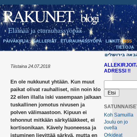
RAKUNET
blogi
Elämää ja eturauhassyöpää
PÄIVÄKIRJA
GALLERIAT
ETURAUHASSYÖPÄ
LINKIT
RSS
TIETOJA
ALLEKIRJOIT
Tiistaina 24.07.2018
ADRESSI !!
En ole nukkunut yhtään. Kun muut
paikat olivat rauhalliset, niin noin klo
22 eilen illalla iski vasempaan jalkaan
tuskallinen jomotus nivusen ja
SATUNNAISE
polven välimaastoon. Kipuun ei
Koh Samuilla
tehonnut mitkään särkylääkkeet, ei
Joulu on jo
kortisonikaan. Kävely huoneessa ja
ovella
Orkideat
istuminen lievittää särkyä, mutta en