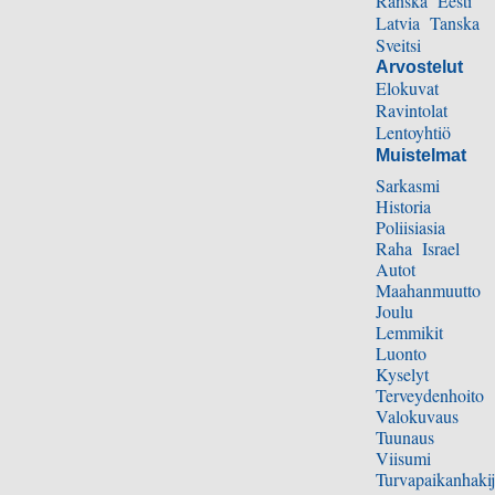
Ranska
Eesti
Latvia
Tanska
Sveitsi
Arvostelut
Elokuvat
Ravintolat
Lentoyhtiö
Muistelmat
Sarkasmi
Historia
Poliisiasia
Raha
Israel
Autot
Maahanmuutto
Joulu
Lemmikit
Luonto
Kyselyt
Terveydenhoito
Valokuvaus
Tuunaus
Viisumi
Turvapaikanhakij