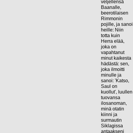
veljellensä
Baanalle,
beerotilaisen
Rimmonin
pojille, ja sanoi
heille: Niin
totta kuin
Herra elää,
joka on
vapahtanut
minut kaikesta
hädästä: sen,
joka ilmoitti
minulle ja
sanoi: 'Katso,
Saul on
kuollut', luullen
tuovansa
ilosanoman,
minä otatin
kiinni ja
surmautin
Siklagissa
antaakseni