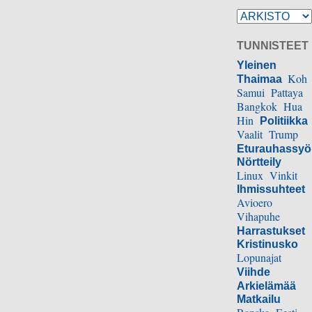
TUNNISTEET
Yleinen
Koh
Thaimaa
Samui
Pattaya
Bangkok
Hua
Hin
Politiikka
Vaalit
Trump
Eturauhassy
Nörtteily
Linux
Vinkit
Ihmissuhteet
Avioero
Vihapuhe
Harrastukset
Kristinusko
Lopunajat
Viihde
Arkielämää
Matkailu