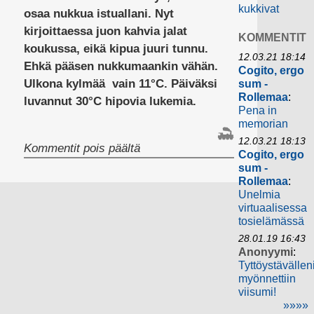
kukkivat
osaa nukkua istuallani. Nyt
kirjoittaessa juon kahvia jalat
KOMMENTIT
koukussa, eikä kipua juuri tunnu.
12.03.21 18:14
Ehkä pääsen nukkumaankin vähän.
Cogito, ergo
Ulkona kylmää vain 11°C. Päiväksi
sum -
Rollemaa
:
luvannut 30°C hipovia lukemia.
Pena in
memorian
12.03.21 18:13
artikkelissa
Kommentit pois päältä
Cogito, ergo
sum -
Rollemaa
:
Unelmia
virtuaalisessa
tosielämässä
28.01.19 16:43
Anonyymi
:
Tyttöystävällen
myönnettiin
viisumi!
»»»»