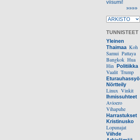
viisumi!
»»»»
TUNNISTEET
Yleinen
Koh
Thaimaa
Samui
Pattaya
Bangkok
Hua
Hin
Politiikka
Vaalit
Trump
Eturauhassy
Nörtteily
Linux
Vinkit
Ihmissuhteet
Avioero
Vihapuhe
Harrastukset
Kristinusko
Lopunajat
Viihde