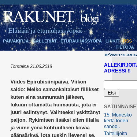
RAKUNET
blogi
Elämää ja eturauhassyöpää
PÄIVÄKIRJA
GALLERIAT
ETURAUHASSYÖPÄ
LINKIT
RSS
TIETOJA
ALLEKIRJOIT
Torstaina 21.06.2018
ADRESSI !!
Viides Epirubisiinipäivä. Viikon
saldo: Melko samankaltaiset fiilikset
kuten aina sunnuntain jälkeen,
lukuun ottamatta huimausta, jota ei
SATUNNAISE
juuri esiintynyt. Vaihteeksi yskittänyt
15. Monesko
paljon. Rykimisen lisäksi eilen illalla
kerta toden
sanoo..
ja viime yönä kohtuullisen kovaa
Taiteilijoita
päänsärkyä, jota tuskin lievensi se,