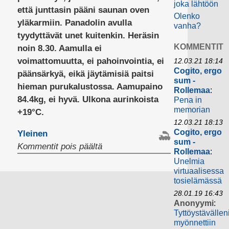
joka lähtöön
että junttasin pääni saunan oven
Olenko
yläkarmiin. Panadolin avulla
vanha?
tyydyttävät unet kuitenkin. Heräsin
KOMMENTIT
noin 8.30. Aamulla ei
voimattomuutta, ei pahoinvointia, ei
12.03.21 18:14
Cogito, ergo
päänsärkyä, eikä jäytämisiä paitsi
sum -
hieman purukalustossa. Aamupaino
Rollemaa
:
84.4kg, ei hyvä. Ulkona aurinkoista
Pena in
memorian
+19°C.
12.03.21 18:13
Cogito, ergo
Yleinen
sum -
artikkelissa
Kommentit pois päältä
Rollemaa
:
Unelmia
virtuaalisessa
tosielämässä
28.01.19 16:43
Anonyymi
:
Tyttöystävällen
myönnettiin