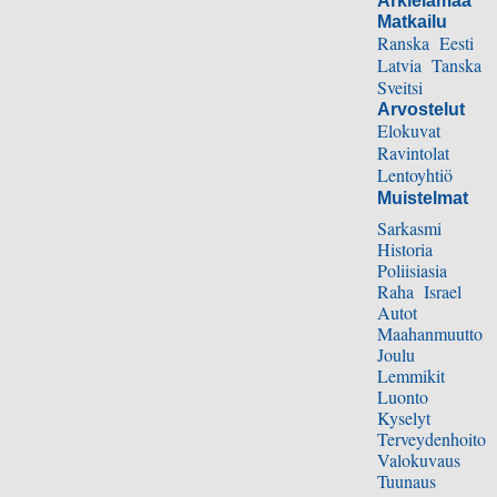
Arkielämää
Matkailu
Ranska
Eesti
Latvia
Tanska
Sveitsi
Arvostelut
Elokuvat
Ravintolat
Lentoyhtiö
Muistelmat
Sarkasmi
Historia
Poliisiasia
Raha
Israel
Autot
Maahanmuutto
Joulu
Lemmikit
Luonto
Kyselyt
Terveydenhoito
Valokuvaus
Tuunaus