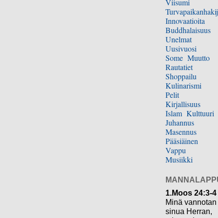
Viisumi
Turvapaikanhakij
Innovaatioita
Buddhalaisuus
Unelmat
Uusivuosi
Some
Muutto
Rautatiet
Shoppailu
Kulinarismi
Pelit
Kirjallisuus
Islam
Kulttuuri
Juhannus
Masennus
Pääsiäinen
Vappu
Musiikki
MANNALAPP
1.Moos 24:3-4
Minä vannotan
sinua Herran,