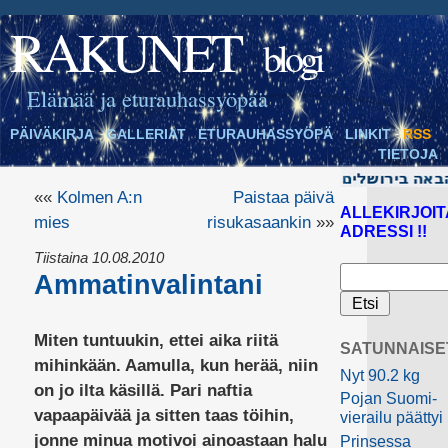
RAKUNET
blogi
Elämää ja eturauhassyöpää
PÄIVÄKIRJA
GALLERIAT
ETURAUHASSYÖPÄ
LINKIT
RSS
TIETOJA
««
Kolmen A:n
Paistaa päivä
ALLEKIRJOIT
mies
risukasaankin
»»
ADRESSI !!
Tiistaina 10.08.2010
Ammatinvalintani
Miten tuntuukin, ettei aika riitä
SATUNNAISE
mihinkään. Aamulla, kun herää, niin
Nyt 90.2 kg
on jo ilta käsillä. Pari naftia
Pojan Suomi-
vapaapäivää ja sitten taas töihin,
vierailu päättyi
jonne minua motivoi ainoastaan halu
Prinsessa