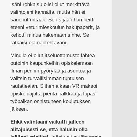
isäni rohkaisu olisi ollut merkittävä
valintojeni kannalta, mutta hän ei
sanonut mitään. Sen sijaan hän heitti
eteeni veturimieskoulun hakupaperit, ja
kehotti minua hakemaan sinne. Se
ratkaisi elämäntehtäväni.
Minulla ei ollut itseluottamusta lähteä
outoihin kaupunkeihin opiskelemaan
ilman pennin pyörylää ja asuntoa ja
valitsin turvallisimman tuntuisen
rautatiealan. Siihen aikaan VR maksoi
opiskeluajalta pientä palkkaa ja lupasi
työpaikan onnistuneen koulutuksen
jälkeen.
Ehkä valintaani vaikutti jälleen
alitajuisesti se, että halusin olla