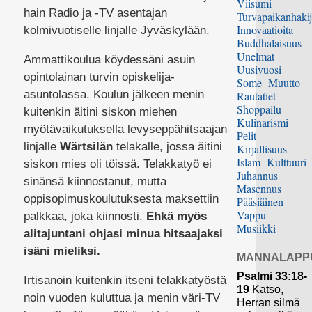
Viisumi
hain Radio ja -TV asentajan
Turvapaikanhakij
Innovaatioita
kolmivuotiselle linjalle Jyväskylään.
Buddhalaisuus
Unelmat
Ammattikoulua köydessäni asuin
Uusivuosi
opintolainan turvin opiskelija-
Some
Muutto
asuntolassa. Koulun jälkeen menin
Rautatiet
Shoppailu
kuitenkin äitini siskon miehen
Kulinarismi
myötävaikutuksella levyseppähitsaajan
Pelit
linjalle
Wärtsilän
telakalle, jossa äitini
Kirjallisuus
Islam
Kulttuuri
siskon mies oli töissä. Telakkatyö ei
Juhannus
sinänsä kiinnostanut, mutta
Masennus
oppisopimuskoulutuksesta maksettiin
Pääsiäinen
Vappu
palkkaa, joka kiinnosti.
Ehkä myös
Musiikki
alitajuntani ohjasi minua hitsaajaksi
isäni mieliksi.
MANNALAPP
Psalmi 33:18-
Irtisanoin kuitenkin itseni telakkatyöstä
19
Katso,
noin vuoden kuluttua ja menin väri-TV
Herran silmä