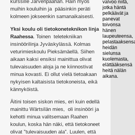
kurssille Järvenpäähän. Hain myös
valvoo niitä,
jotka häntä
muihin kouluihin ja pääsinkin peräti
pelkäävät ja
kolmeen jokseenkin samanaikaisesti.
panevat
toivonsa
Yksi koulu oli tietokoneteknikon linja
hänen
laupeuteensa,
Raahessa
. Toinen teletekniikan
pelastaaksens
insinöörilinja Jyväskylässä. Kolmas
heidän
veturimieskoulu Pieksämäellä. Siihen
sielunsa
aikaan kaksi ensiksi mainittua olivat
kuolemasta,
elättääksensä
tulevaisuuden aloja ja ne kiinnostivat
heitä nälän
minua kovasti. Ei ollut vielä tietoakaan
aikana.
nykyisen kaltaisista tietokoneista, eikä
kännyköistä.
Äitini toisen siskon mies, eri kuin edellä
mainittu Wärtsilän mies, oli insinööri ja
kehotti minua valitsemaan Raahen
koulun, koska hän näki, että tietokoneet
olivat ”tulevaisuuden ala”. Luulen, että