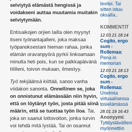
levitoi. Tai
selviytyä elämästä hengissä ja
sitten istuu
voidakseni auttaa muutamia muitakin
oksalla..
selviytymään.
KOMMENTIT
Entisaikojen orjien lailla olen myynyt
12.03.21 18:14
itseni työnantajalleni, joka maksaa
Cogito, ergo
sum -
työpanoksestani hieman rahaa, jonka
Rollemaa
:
elämän oravanpyörä pyrkii linkoamaan
Pena in
minulta heti pois, kun se palkkapäivänä
memorian
tililleni, toivon mukaan, ilmestyy.
12.03.21 18:13
Cogito, ergo
Työ tekijäänsä kiittää
, sanoo vanha
sum -
Rollemaa
:
viidakon sanonta.
Onnellinen se, joka
Unelmia
on onnistunut elämässään niin hyvin,
virtuaalisessa
että on löytänyt työn, josta pitää siinä
tosielämässä
määrin, että se tuottaa työn iloa
. Tai,
28.01.19 16:43
Anonyymi
:
joka on saanut lottovoiton, jonka turvin
Tyttöystävällen
voi tehdä mitä lystää. Tai on osannut
myönnettiin