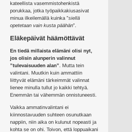
kateellista vasemmistohenkistä
porukkaa, jotka työpaikkakiusasivat
minua ilkeilemällä kuinka ”
siellä
opetetaan vain kusta päähän
”.
Eläkepäivät häämöttävät
En tiedä millaista elämäni olisi nyt,
jos olisin alunperin valinnut
”tulevaisuuden alan”
. Mutta tein
valintani. Muutkin kuin ammattiin
liittyvät elämäni tärkeimmät valinnat
lienee minulla tullut jo kaikki tehtyä.
Enemmän tai vähemmän onnistuneesti.
Vaikka ammatinvalintani ei
kiinnostavuuden suhteen osunutkaan
nappiin, niin aika on kulunut nopeasti ja
kohta se on ohi. Toivon, että loppuaikani