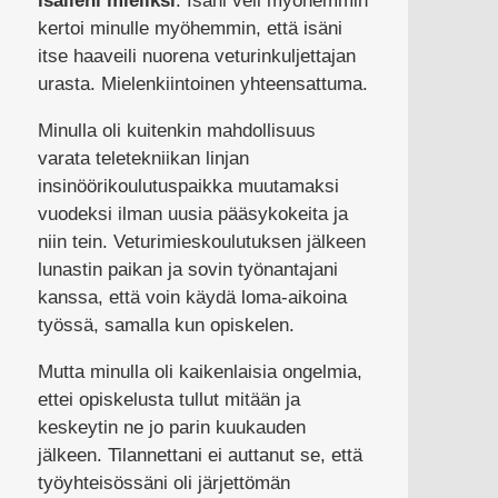
isälleni mieliksi
. Isäni veli myöhemmin
kertoi minulle myöhemmin, että isäni
itse haaveili nuorena veturinkuljettajan
urasta. Mielenkiintoinen yhteensattuma.
Minulla oli kuitenkin mahdollisuus
varata teletekniikan linjan
insinöörikoulutuspaikka muutamaksi
vuodeksi ilman uusia pääsykokeita ja
niin tein. Veturimieskoulutuksen jälkeen
lunastin paikan ja sovin työnantajani
kanssa, että voin käydä loma-aikoina
työssä, samalla kun opiskelen.
Mutta minulla oli kaikenlaisia ongelmia,
ettei opiskelusta tullut mitään ja
keskeytin ne jo parin kuukauden
jälkeen. Tilannettani ei auttanut se, että
työyhteisössäni oli järjettömän