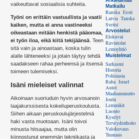
Arkielämää
vaikeuttavat sosiaalisia suhteita.
Matkailu
Ranska
Eesti
Työni on erittäin vastuullista ja vaatii
Latvia
Tanska
Sveitsi
kaiken, mutta ei anna vastineeksi
Arvostelut
oikeastaan mitään henkistä pääomaa,
Elokuvat
ei työn iloa, eikä kiitä tekijäänsä
. Teen
Ravintolat
sitä vain ja ainoastaan, koska tulin
Lentoyhtiö
Muistelmat
alalle lähteneeksi ja jotain täytyy tehdä
Sarkasmi
saadakseen rahaa perheensä ja itsensä
Historia
toimeen tulemiseksi.
Poliisiasia
Raha
Israel
Isäni mieleiset valinnat
Autot
Maahanmuutto
Aikoinaan suoriuduin hyvin arvosanoin
Joulu
Lemmikit
laajakurssisesta kokeiluperuskoulusta.
Luonto
Siihen aikaan peruskoulujärjestelmä
Kyselyt
haki vasta muotoaan. Isäni toivoi
Terveydenhoito
Valokuvaus
minusta hitsaajaa, mutta olin
Tuunaus
kiinnostunut enemmän tekniikasta ja