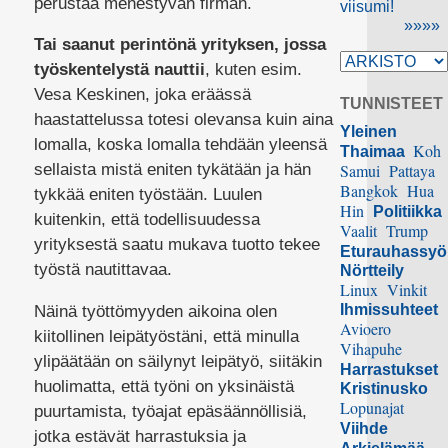
perustaa menestyvän firman.
viisumi!
»»»»
Tai saanut perintönä yrityksen, jossa
työskentelystä nauttii
, kuten esim.
Vesa Keskinen, joka eräässä
TUNNISTEET
haastattelussa totesi olevansa kuin aina
Yleinen
lomalla, koska lomalla tehdään yleensä
Koh
Thaimaa
sellaista mistä eniten tykätään ja hän
Samui
Pattaya
Bangkok
Hua
tykkää eniten työstään. Luulen
Hin
Politiikka
kuitenkin, että todellisuudessa
Vaalit
Trump
yrityksestä saatu mukava tuotto tekee
Eturauhassy
työstä nautittavaa.
Nörtteily
Linux
Vinkit
Ihmissuhteet
Näinä työttömyyden aikoina olen
Avioero
kiitollinen leipätyöstäni, että minulla
Vihapuhe
ylipäätään on säilynyt leipätyö, siitäkin
Harrastukset
huolimatta, että työni on yksinäistä
Kristinusko
Lopunajat
puurtamista, työajat epäsäännöllisiä,
Viihde
jotka estävät harrastuksia ja