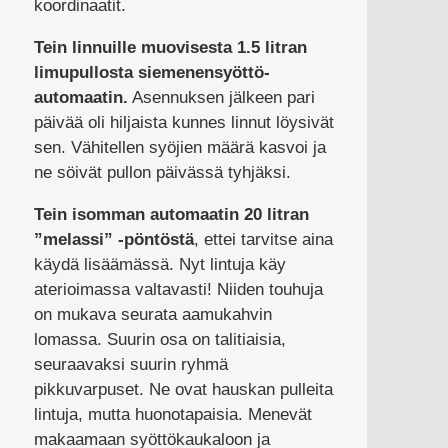
koordinaatit.
Tein linnuille muovisesta 1.5 litran
limupullosta siemenensyöttö-
automaatin.
Asennuksen jälkeen pari
päivää oli hiljaista kunnes linnut löysivät
sen. Vähitellen syöjien määrä kasvoi ja
ne söivät pullon päivässä tyhjäksi.
Tein isomman automaatin 20 litran
”melassi” -pöntöstä
, ettei tarvitse aina
käydä lisäämässä. Nyt lintuja käy
aterioimassa valtavasti! Niiden touhuja
on mukava seurata aamukahvin
lomassa. Suurin osa on talitiaisia,
seuraavaksi suurin ryhmä
pikkuvarpuset. Ne ovat hauskan pulleita
lintuja, mutta huonotapaisia. Menevät
makaamaan syöttökaukaloon ja