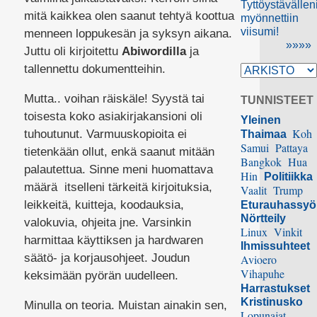
Tyttöystävällen
mitä kaikkea olen saanut tehtyä koottua
myönnettiin
viisumi!
menneen loppukesän ja syksyn aikana.
»»»»
Juttu oli kirjoitettu
Abiwordilla
ja
tallennettu dokumentteihin.
Mutta.. voihan räiskäle! Syystä tai
TUNNISTEET
toisesta koko asiakirjakansioni oli
Yleinen
Koh
tuhoutunut. Varmuuskopioita ei
Thaimaa
Samui
Pattaya
tietenkään ollut, enkä saanut mitään
Bangkok
Hua
palautettua.
Sinne meni
huomattava
Hin
Politiikka
määrä
i
tselleni tärkeitä kirjoituksia,
Vaalit
Trump
leikkeitä, kuitteja, koodauksia,
Eturauhassy
Nörtteily
valokuvia, ohjeita jne. Varsinkin
Linux
Vinkit
harmittaa käyttiksen ja hardwaren
Ihmissuhteet
säätö- ja korjausohjeet. Joudun
Avioero
Vihapuhe
keksimään pyörän uudelleen.
Harrastukset
Kristinusko
Minulla on teoria. Muistan ainakin sen,
Lopunajat