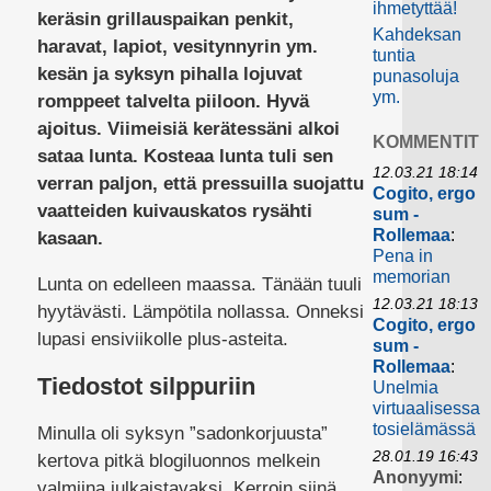
ihmetyttää!
keräsin grillauspaikan penkit,
Kahdeksan
haravat, lapiot, vesitynnyrin ym.
tuntia
kesän ja syksyn pihalla lojuvat
punasoluja
ym.
romppeet talvelta piiloon. Hyvä
ajoitus. Viimeisiä kerätessäni alkoi
KOMMENTIT
sataa lunta. Kosteaa lunta tuli sen
12.03.21 18:14
verran paljon, että pressuilla suojattu
Cogito, ergo
vaatteiden kuivauskatos rysähti
sum -
Rollemaa
:
kasaan.
Pena in
memorian
Lunta on edelleen maassa. Tänään tuuli
12.03.21 18:13
hyytävästi. Lämpötila nollassa. Onneksi
Cogito, ergo
lupasi ensiviikolle plus-asteita.
sum -
Rollemaa
:
Tiedostot silppuriin
Unelmia
virtuaalisessa
tosielämässä
Minulla oli syksyn ”sadonkorjuusta”
28.01.19 16:43
kertova pitkä blogiluonnos melkein
Anonyymi
:
valmiina julkaistavaksi. Kerroin siinä