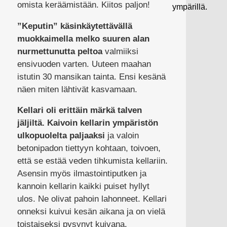
omista keräämistään. Kiitos paljon!
ympärillä.
”Keputin” käsinkäytettävällä
muokkaimella melko suuren alan
nurmettunutta peltoa
valmiiksi
ensivuoden varten. Uuteen maahan
istutin 30 mansikan tainta. Ensi kesänä
näen miten lähtivät kasvamaan.
Kellari
oli erittäin märkä talven
jäljiltä.
Kaivoin kellarin ympäristön
ulkopuolelta paljaaksi
ja valoin
betonipadon tiettyyn kohtaan, toivoen,
että se estää veden tihkumista kellariin.
Asensin myös ilmastointiputken ja
kannoin kellarin kaikki puiset hyllyt
ulos. Ne olivat pahoin lahonneet. Kellari
onneksi kuivui kesän aikana ja on vielä
toistaiseksi pysynyt kuivana.