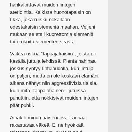
hankaloittavat muiden lintujen
ateriointia. Kaikista huonotapaisin on
tikka, joka ruiskii nokallaan
edestakaisin siemeniä maahan. Veljeni
mukaan se etsii kuorettomia siemeniä
tai ötököitä siementen seasta.
Vaikea uskoa ”tappajatiaisiin”, joista oli
kesällä juttuja lehdissä. Pientä nahinaa
joskus syntyy lintulaudalla, kun lintuja
on paljon, mutta en ole koskaan elämäni
aikana nähnyt niin aggressiivisia tiaisia,
kuin mitä ”tappajatiainen” -jutuissa
puhuttiin, että nokkisivat muiden lintujen
päät puhki.
Ainakin minun tiaiseni ovat rauhaa
rakastavaa väkeä. Ei ne hyökkää