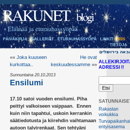
RAKUNET
blogi
Elämää ja eturauhassyöpää
PÄIVÄKIRJA
GALLERIAT
ETURAUHASSYÖPÄ
LINKIT
RSS
TIETOJA
««
Joka kuuseen
He ovat
ALLEKIRJOIT
kurkottaa..
keskuudessamme
»»
ADRESSI !!
Sunnuntaina 20.10.2013
Ensilumi
17.10 satoi vuoden ensilumi. Piha
SATUNNAISE
peittyi valkoiseen vaippaan. Ennen
Rakastan
kuin niin tapahtui, uskoin kerrankin
voikukkia
säätiedotusta ja kiirehdin vaihtamaan
Turvapaikanha
erityisasema
autoon talvirenkaat. Sen tehtyäni