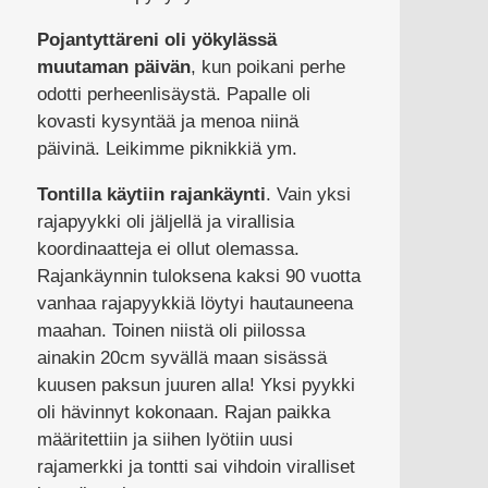
Pojantyttäreni oli yökylässä
muutaman päivän
, kun poikani perhe
odotti perheenlisäystä. Papalle oli
kovasti kysyntää ja menoa niinä
päivinä. Leikimme piknikkiä ym.
Tontilla käytiin rajankäynti
. Vain yksi
rajapyykki oli jäljellä ja virallisia
koordinaatteja ei ollut olemassa.
Rajankäynnin tuloksena kaksi 90 vuotta
vanhaa rajapyykkiä löytyi hautauneena
maahan. Toinen niistä oli piilossa
ainakin 20cm syvällä maan sisässä
kuusen paksun juuren alla! Yksi pyykki
oli hävinnyt kokonaan. Rajan paikka
määritettiin ja siihen lyötiin uusi
rajamerkki ja tontti sai vihdoin viralliset