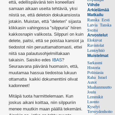
että, edellispäivänä tein koneellani
Viihde
samaan aikaan useita tehtäviä, yksi
Arkielämää
niistä se, että deletoin dokukansiosta
Matkailu
Ranska
Eesti
jotakin. Muistan, että ”deleten” sijasta
Latvia
Tanska
klikkasin vahingossa ”silppuria” hiiren
Sveitsi
kakkosnapin valikosta. Silppuri on kuin
Arvostelut
Elokuvat
delete, paitsi, että se poistaa kansiot ja
Ravintolat
tiedostot niin peruuttamattomasti, ettei
Lentoyhtiö
niitä saa palautusohjelmillakaan
Muistelmat
takaisin. Saisiko edes
IBAS
?
Sarkasmi
Seuraavana päivänä huomasin, että,
Historia
Poliisiasia
muutamaa hassua tiedostoa lukuun
Raha
Israel
ottamatta kaikki dokumenttini olivat
Autot
kadonneet!
Maahanmuutto
Joulu
Mitäpä tuota harmittelemaan. Kun
Lemmikit
Luonto
joskus aikani koittaa, niin silppuriin
Kyselyt
menee muutkin maan päällä tekemäni.
Terveydenhoito