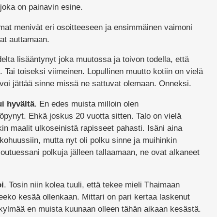
oka on painavin esine.
kamat menivät eri osoitteeseen ja ensimmäinen vaimoni
vat auttamaan.
ta lisääntynyt joka muutossa ja toivon todella, että
 Tai toiseksi viimeinen. Lopullinen muutto kotiin on vielä
 voi jättää sinne missä ne sattuvat olemaan. Onneksi.
i hyvältä
. En edes muista milloin olen
pynyt. Ehkä joskus 20 vuotta sitten. Talo on vielä
n maalit ulkoseinistä rapisseet pahasti. Isäni aina
kohuussiin, mutta nyt oli polku sinne ja muihinkin
outuessani polkuja jälleen tallaamaan, ne ovat alkaneet
oi
. Tosin niin kolea tuuli, että tekee mieli Thaimaan
eeko kesää ollenkaan. Mittari on pari kertaa laskenut
 kylmää en muista kuunaan olleen tähän aikaan kesästä.