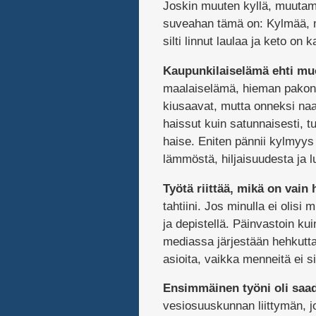
Joskin muuten kyllä, muutam
suveahan tämä on: Kylmää, mä
silti linnut laulaa ja keto on 
Kaupunkilaiselämä ehti mu
maalaiselämä, hieman pakon 
kiusaavat, mutta onneksi naap
haissut kuin satunnaisesti, 
haise. Eniten pännii kylmyys
lämmöstä, hiljaisuudesta ja 
Työtä riittää, mikä on vain 
tahtiini. Jos minulla ei olisi
ja depistellä. Päinvastoin ku
mediassa järjestään hehkutta
asioita, vaikka menneitä ei s
Ensimmäinen työni oli saad
vesiosuuskunnan liittymän, jo