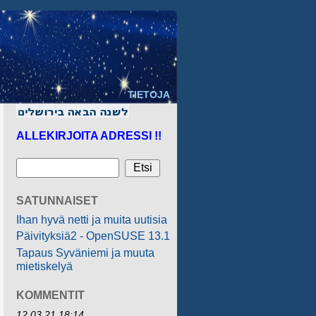
TIETOJA
ALLEKIRJOITA ADRESSI !!
SATUNNAISET
Ihan hyvä netti ja muita uutisia
Päivityksiä2 - OpenSUSE 13.1
Tapaus Syväniemi ja muuta
mietiskelyä
KOMMENTIT
12.03.21 18:14