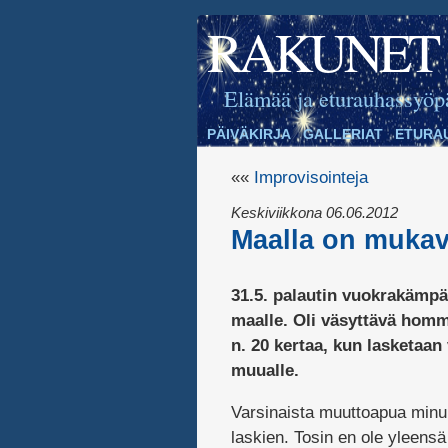
RAKUNET
Elämää ja eturauhassyöp
PÄIVÄKIRJA
GALLERIAT
ETURA
««
Improvisointeja
Keskiviikkona 06.06.2012
Maalla on mukav
31.5. palautin vuokrakämpä
maalle. Oli väsyttävä homm
n. 20 kertaa, kun lasketaan 
muualle.
Varsinaista muuttoapua minul
laskien. Tosin en ole yleens