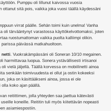
yttöön. Pumppu oli lillunut kaivossa vuosia
ottanut sitä pois, vaikka joka vuosi täällä käydessäni
umppuun virrat päälle. Sehän toimi kuin unelma! Vanha
a ja oli tärvääntynyt varastossa käyttökelvottomaksi, joten
ertaa ruostumattoman vaikka puolta kalliimpi olikin.
asti parissa päivässä matkahuoltoon.
 netti
. Vuokrakämpässäni oli Soneran 10/10 megainen.
li harmittavaa luopua. Sonera ystävällisesti irtisanoi
li vielä jäljellä. Täällä korvessa on mobiilinetti ainoa
ita senkään toimivuudesta ei ollut ja ostin kokeeksi
un, joka on käsittääkseni ainoa, jossa ei ole
oi olla koko ajan päällä.
van reitittimen, jolla yhteyden saa jaettua kätevästi
 useille koneille. Reititin tuli myös kiitettävän nopeasti
en asiamiespostiin.