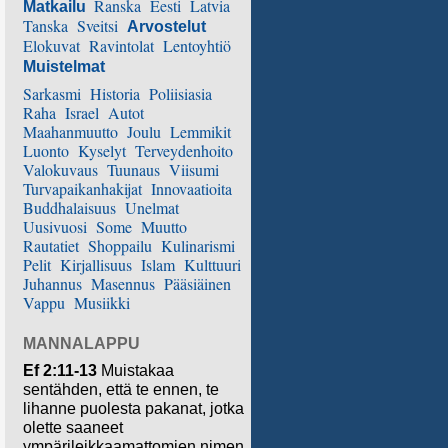
Ranska
Eesti
Latvia
Matkailu
Tanska
Sveitsi
Arvostelut
Elokuvat
Ravintolat
Lentoyhtiö
Muistelmat
Sarkasmi
Historia
Poliisiasia
Raha
Israel
Autot
Maahanmuutto
Joulu
Lemmikit
Luonto
Kyselyt
Terveydenhoito
Valokuvaus
Tuunaus
Viisumi
Turvapaikanhakijat
Innovaatioita
Buddhalaisuus
Unelmat
Uusivuosi
Some
Muutto
Rautatiet
Shoppailu
Kulinarismi
Pelit
Kirjallisuus
Islam
Kulttuuri
Juhannus
Masennus
Pääsiäinen
Vappu
Musiikki
MANNALAPPU
Ef 2:11-13
Muistakaa
sentähden, että te ennen, te
lihanne puolesta pakanat, jotka
olette saaneet
ympärileikkaamattomien nimen