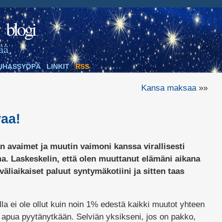
blogi
ää
UHASSYÖPÄ
LINKIT
RSS
Kansa maksaa
»»
aa!
n avaimet ja muutin vaimoni kanssa virallisesti
a. Laskeskelin, että olen muuttanut elämäni aikana
väliaikaiset paluut syntymäkotiini ja sitten taas
la ei ole ollut kuin noin 1% edestä kaikki muutot yhteen
ä apua pyytänytkään. Selviän yksikseni, jos on pakko,