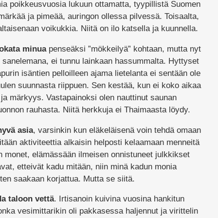
ia poikkeusvuosia lukuun ottamatta, tyypillistä Suomen
rkää ja pimeää, auringon ollessa pilvessä. Toisaalta,
kaltaisenaan voikukkia. Niitä on ilo katsella ja kuunnella.
okata minua
penseäksi ”mökkeilyä” kohtaan, mutta nyt
sanelemana, ei tunnu lainkaan hassummalta. Hyttyset
urin isäntien pelloilleen ajama lietelanta ei sentään ole
tuulen suunnasta riippuen. Sen kestää, kun ei koko aikaa
 ja märkyys. Vastapainoksi olen nauttinut saunan
luonnon rauhasta. Niitä herkkuja ei Thaimaasta löydy.
hyvä asia
, varsinkin kun eläkeläisenä voin tehdä omaan
 mitään aktiviteettia alkaisin helposti kelaamaan menneitä
in monet, elämässään ilmeisen onnistuneet julkkikset
vat, etteivät kadu mitään, niin minä kadun monia
iten saakaan korjattua. Mutta se siitä.
a taloon vettä
. Irtisanoin kuivina vuosina hankitun
nka vesimittarikin oli pakkasessa haljennut ja virittelin