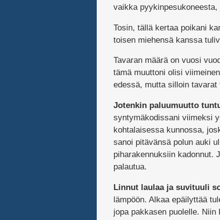
vaikka pyykinpesukoneesta, j
Tosin, tällä kertaa poikani 
toisen miehensä kanssa tuli
Tavaran määrä on vuosi vuodel
tämä muuttoni olisi viimeinen.
edessä, mutta silloin tavarat
Jotenkin paluumuutto tuntu
syntymäkodissani viimeksi yö
kohtalaisessa kunnossa, joski
sanoi pitävänsä polun auki ul
piharakennuksiin kadonnut. J
palautua.
Linnut laulaa ja suvituuli s
lämpöön. Alkaa epäilyttää tul
jopa pakkasen puolelle. Niin