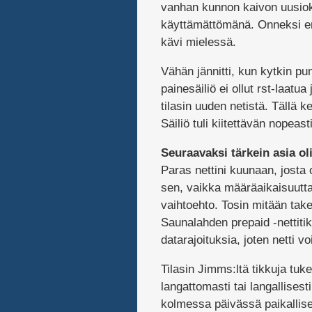
vanhan kunnon kaivon uusiokä
käyttämättömänä. Onneksi en 
kävi mielessä.
Vähän jännitti, kun kytkin p
painesäiliö ei ollut rst-laatu
tilasin uuden netistä. Tällä k
Säiliö tuli kiitettävän nope
Seuraavaksi tärkein asia oli
Paras nettini kuunaan, josta o
sen, vaikka määräaikaisuutta o
vaihtoehto. Tosin mitään take
Saunalahden prepaid -nettitik
datarajoituksia, joten netti v
Tilasin Jimms:ltä tikkuja tuke
langattomasti tai langallisesti
kolmessa päivässä paikallise