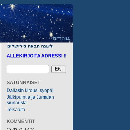
TIETOJA
ALLEKIRJOITA ADRESSI !!
SATUNNAISET
Dallasin kirous: syöpä!
Jälkipuintia ja Jumalan
siunausta
Toisaalta...
KOMMENTIT
12.03.21 18:14