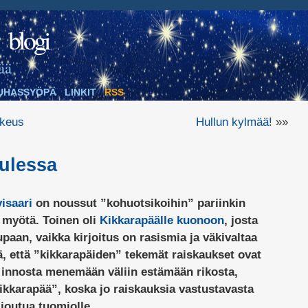
blogi
ää
UHASSYÖPÄ
LINKIT
RSS
ikeus
Hullun kylmää!
»»
tulessa
isaari
on noussut ”kohuotsikoihin” pariinkin
n myötä. Toinen oli
Kikkarapäälle kuonoon
, josta
upaan, vaikka kirjoitus on rasismia ja väkivaltaa
, että ”kikkarapäiden” tekemät raiskaukset ovat
 innosta menemään väliin estämään rikosta,
kikkarapää”, koska jo raiskauksia vastustavasta
 joutua tuomiolle.