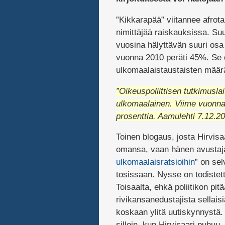
”Kikkarapää” viitannee afrota
nimittäjää raiskauksissa. Suu
vuosina hälyttävän suuri os
vuonna 2010 peräti 45%. Se o
ulkomaalaistaustaisten mää
”Oikeuspoliittisen tutkimusl
ulkomaalainen. Viime vuonna 
prosenttia.
Aamulehti 7.12.20
Toinen blogaus, josta Hirvisaa
omansa, vaan hänen avusta
ulkomaalaisratsioihin
” on sel
tosissaan. Nysse on todistett
Toisaalta, ehkä poliitikon pit
rivikansanedustajista sellais
koskaan ylitä uutiskynnystä.
silloin, kun Hirvisaari puhuu