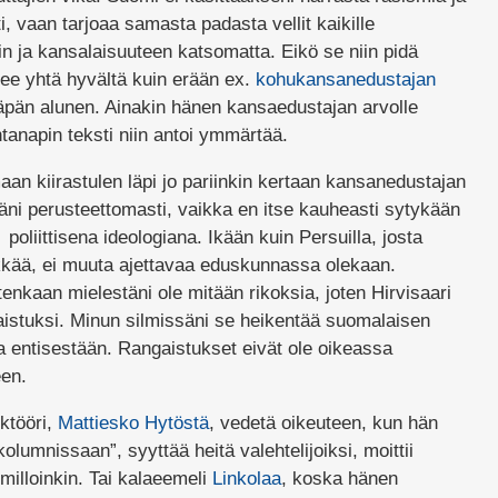
ti, vaan tarjoaa samasta padasta vellit kaikille
in ja kansalaisuuteen katsomatta. Eikö se niin pidä
see yhtä hyvältä kuin erään ex.
kohukansanedustajan
läpän alunen. Ainakin hänen kansaedustajan arvolle
tanapin teksti niin antoi ymmärtää.
aan kiirastulen läpi jo pariinkin kertaan kansanedustajan
täni perusteettomasti, vaikka en itse kauheasti sytykään
oliittisena ideologiana. Ikään kuin Persuilla, josta
ykkää, ei muuta ajettavaa eduskunnassa olekaan.
itenkaan mielestäni ole mitään rikoksia, joten Hirvisaari
aistuksi. Minun silmissäni se heikentää suomalaisen
a entisestään. Rangaistukset eivät ole oikeassa
en.
ktööri,
Mattiesko Hytöstä
, vedetä oikeuteen, kun hän
kolumnissaan”, syyttää heitä valehtelijoiksi, moittii
milloinkin. Tai kalaeemeli
Linkolaa
, koska hänen