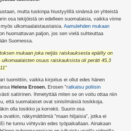
ustaan, mutta tuskinpa hiustyylillä sinänsä on yhteistä
rin osa tekijöistä on edelleen suomalaisia, vaikka viime
a myös ulkomaalaistaustaisia.
Aamulehden mukaan
n huomattavan paljon, jos sen vielä suhteuttaa
rään Suomessa.
aitoksen mukaan joka neljäs raiskauksesta epäilty on
ulkomaalaisten osuus raiskauksista oli peräti 45,3
11″
ri tuomittiin, vaikka kirjoitus ei ollut edes hänen
jansa
Helena Erosen.
Erosen ”r
atkaisu poliisin
västi satiirinen. Ihmetyttää miten se on voitu ottaa niin
u, että suomalaiset ovat sinisilmäisiä tosikkoja.
ääkin olla tosikko ja korrekti. Suurin osa
ia ovatkin, näkymättömiä ”maan hiljaisia”, jotka ei
 Ei he tunnu viihtyvän edes työpaikallaan. Ainakaan
. Hänen puheenvuorojaan on julkaistu useilla videoilla