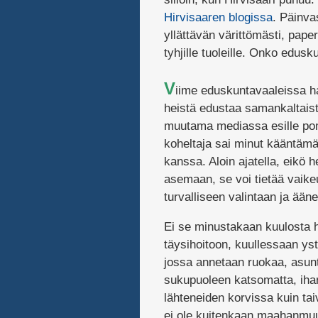
Hirvisaaren blogissa
. Päinva
yllättävän värittömästi, pap
tyhjille tuoleille. Onko edusk
V
iime eduskuntavaaleissa h
heistä edustaa samankaltaista
muutama mediassa esille po
koheltaja sai minut kääntäm
kanssa. Aloin ajatella, eikö 
asemaan, se voi tietää vaike
turvalliseen valintaan ja ääne
Ei se minustakaan kuulosta h
täysihoitoon, kuullessaan ys
jossa annetaan ruokaa, asunto
sukupuoleen katsomatta, ihan
lähteneiden korvissa kuin ta
ei ole kuitenkaan maahanmuut