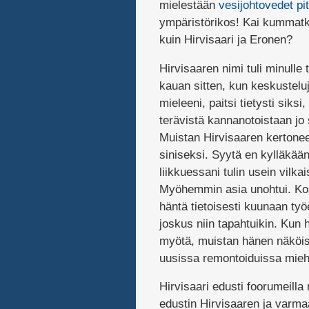
mielestään
vesijohtovedet pi
ympäristörikos! Kai kummatki
kuin Hirvisaari ja Eronen?
Hirvisaaren nimi tuli minulle 
kauan sitten, kun keskusteluj
mieleeni, paitsi tietysti siksi
terävistä kannanotoistaan jo si
Muistan Hirvisaaren kertone
siniseksi. Syytä en kylläkään 
liikkuessani tulin usein vilka
Myöhemmin asia unohtui. Kosk
häntä tietoisesti kuunaan ty
joskus niin tapahtuikin. Kun
myötä, muistan hänen näköis
uusissa remontoiduissa miehi
Hirvisaari edusti foorumeilla m
edustin Hirvisaaren ja varma