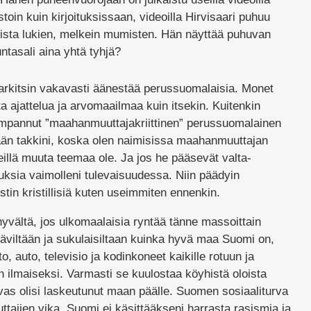
stoin kuin kirjoituksissaan, videoilla Hirvisaari puhuu
erista lukien, melkein mumisten. Hän näyttää puhuvan
untasali aina yhtä tyhjä?
arkitsin vakavasti äänestää perussuomalaisia. Monet
 ajattelua ja arvomaailmaa kuin itsekin. Kuitenkin
mpannut ”maahanmuuttajakriittinen” perussuomalainen
ään takkini, koska olen naimisissa maahanmuuttajan
heillä muuta teemaa ole. Ja jos he pääsevät valta-
uksia vaimolleni tulevaisuudessa. Niin päädyin
stin kristillisiä kuten useimmiten ennenkin.
yvältä, jos ulkomaalaisia ryntää tänne massoittain
täviltään ja sukulaisiltaan kuinka hyvä maa Suomi on,
, auto, televisio ja kodinkoneet kaikille rotuun ja
 ilmaiseksi. Varmasti se kuulostaa köyhistä oloista
ivas olisi laskeutunut maan päälle. Suomen sosiaaliturva
tajien vika. Suomi ei käsittääkseni harrasta rasismia ja