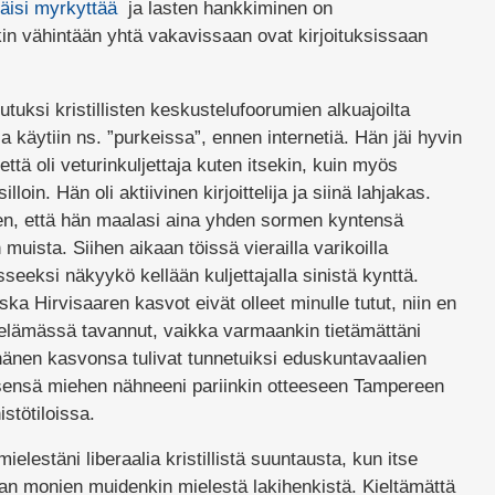
täisi myrkyttää
ja lasten hankkiminen on
n vähintään yhtä vakavissaan ovat kirjoituksissaan
tutuksi kristillisten keskustelufoorumien alkuajoilta
a käytiin ns. ”purkeissa”, ennen internetiä. Hän jäi hyvin
, että oli veturinkuljettaja kuten itsekin, kuin myös
lloin. Hän oli aktiivinen kirjoittelija ja siinä lahjakas.
en, että hän maalasi aina yhden sormen kyntensä
muista. Siihen aikaan töissä vierailla varikoilla
isseeksi näkyykö kellään kuljettajalla sinistä kynttä.
a Hirvisaaren kasvot eivät olleet minulle tutut, niin en
öelämässä tavannut, vaikka varmaankin tietämättäni
 hänen kasvonsa tulivat tunnetuiksi eduskuntavaalien
ensä miehen nähneeni pariinkin otteeseen Tampereen
stötiloissa.
ielestäni liberaalia kristillistä suuntausta, kun itse
an monien muidenkin mielestä lakihenkistä. Kieltämättä