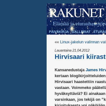
RAKUNET
Elämää ja eturauhassyöp
PÄIVÄKIRJA
GALLERIAT
ETURA
««
Linux-jakelun valinnan va
Lauantaina 21.04.2012
Hirvisaari kiiras
Kansanedustaja
James Hirv
kertaan blogikirjoitteluide
Hirvisaari haastettiin raast
vastaan. Voimmeko päätellä
hyväksyttäviä? Ei ainakaan
varsinkaan, jos tekijä on ”
kirjoituksesta voi näköjään