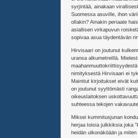
syrjintää, ainakaan virallises
Suomessa asuville, ihon väri
ollakin? Ainakin periaate hai
asiallisen virkapuvun roiske
sopivaa asua täydentävän rin
Hirvisaari on joutunut kulkem
uransa alkumetreillä. Mieles
maahanmuuttokriittisyydestä p
nimityksestä Hirvisaari ei t
Mainitut kirjoitukset eivät ku
on joutunut syyttömästi rang
oikeuslaitoksen uskottavuutt
suhteessa tekojen vakavuute
Miksei kummitusjunan kondu
herjaa toisia julkkiksia joka ”
heidän ulkonäköään ja miten 