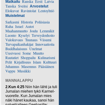
Ranska
Eesti
Latvia
Matkailu
Tanska
Sveitsi
Arvostelut
Elokuvat
Ravintolat
Lentoyhtiö
Muistelmat
Sarkasmi
Historia
Poliisiasia
Raha
Israel
Autot
Maahanmuutto
Joulu
Lemmikit
Luonto
Kyselyt
Terveydenhoito
Valokuvaus
Tuunaus
Viisumi
Turvapaikanhakijat
Innovaatioita
Buddhalaisuus
Unelmat
Uusivuosi
Some
Muutto
Rautatiet
Shoppailu
Kulinarismi
Pelit
Kirjallisuus
Islam
Kulttuuri
Juhannus
Masennus
Pääsiäinen
Vappu
Musiikki
MANNALAPPU
2.Kun 4:25
Niin hän lähti ja tuli
Jumalan miehen tykö Karmel-
vuorelle. Kun Jumalan mies
näki hänet kaukaa, sanoi hän
palvelijalleen Geehasille: