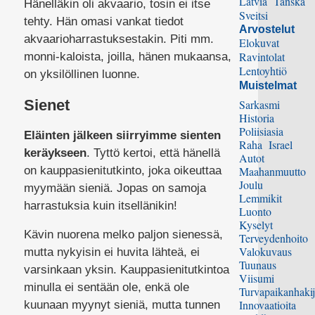
Latvia
Tanska
Hänelläkin oli akvaario, tosin ei itse
Sveitsi
tehty. Hän omasi vankat tiedot
Arvostelut
akvaarioharrastuksestakin. Piti mm.
Elokuvat
Ravintolat
monni-kaloista, joilla, hänen mukaansa,
Lentoyhtiö
on yksilöllinen luonne.
Muistelmat
Sienet
Sarkasmi
Historia
Poliisiasia
Eläinten jälkeen siirryimme sienten
Raha
Israel
keräykseen
. Tyttö kertoi, että hänellä
Autot
on kauppasienitutkinto, joka oikeuttaa
Maahanmuutto
Joulu
myymään sieniä. Jopas on samoja
Lemmikit
harrastuksia kuin itsellänikin!
Luonto
Kyselyt
Kävin nuorena melko paljon sienessä,
Terveydenhoito
Valokuvaus
mutta nykyisin ei huvita lähteä, ei
Tuunaus
varsinkaan yksin. Kauppasienitutkintoa
Viisumi
minulla ei sentään ole, enkä ole
Turvapaikanhakij
Innovaatioita
kuunaan myynyt sieniä, mutta tunnen