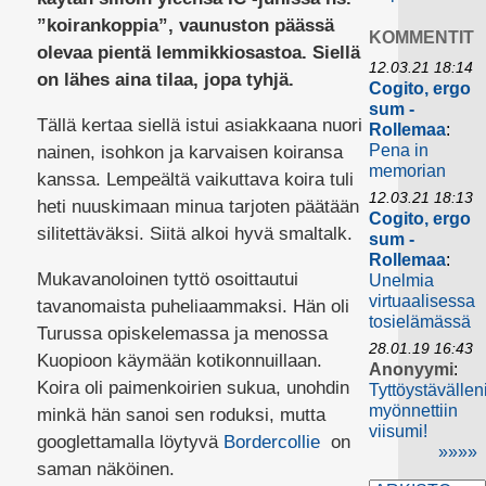
”koirankoppia”, vaunuston päässä
KOMMENTIT
olevaa pientä lemmikkiosastoa. Siellä
12.03.21 18:14
on lähes aina tilaa, jopa tyhjä.
Cogito, ergo
sum -
Tällä kertaa siellä istui asiakkaana nuori
Rollemaa
:
Pena in
nainen, isohkon ja karvaisen koiransa
memorian
kanssa. Lempeältä vaikuttava koira tuli
12.03.21 18:13
heti nuuskimaan minua tarjoten päätään
Cogito, ergo
silitettäväksi. Siitä alkoi hyvä smaltalk.
sum -
Rollemaa
:
Mukavanoloinen tyttö osoittautui
Unelmia
virtuaalisessa
tavanomaista puheliaammaksi. Hän oli
tosielämässä
Turussa opiskelemassa ja menossa
28.01.19 16:43
Kuopioon käymään kotikonnuillaan.
Anonyymi
:
Koira oli paimenkoirien sukua, unohdin
Tyttöystävällen
myönnettiin
minkä hän sanoi sen roduksi, mutta
viisumi!
googlettamalla löytyvä
Bordercollie
on
»»»»
saman näköinen.