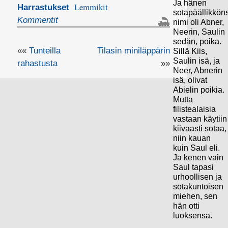
Ja hänen
Lemmikit
Harrastukset
sotapäällikkön
Kommentit
nimi oli Abner,
Neerin, Saulin
sedän, poika.
««
Tunteilla
Tilasin miniläppärin
Sillä Kiis,
Saulin isä, ja
rahastusta
»»
Neer, Abnerin
isä, olivat
Abielin poikia.
Mutta
filistealaisia
vastaan käytiin
kiivaasti sotaa,
niin kauan
kuin Saul eli.
Ja kenen vain
Saul tapasi
urhoollisen ja
sotakuntoisen
miehen, sen
hän otti
luoksensa.