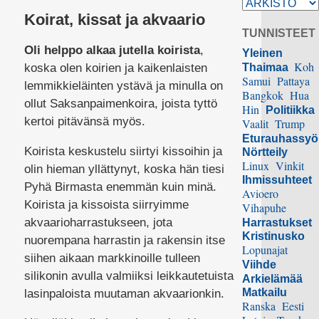
Koirat, kissat ja akvaario
TUNNISTEET
Oli helppo alkaa jutella koirista
,
Yleinen
Koh
koska olen koirien ja kaikenlaisten
Thaimaa
Samui
Pattaya
lemmikkieläinten ystävä ja minulla on
Bangkok
Hua
ollut Saksanpaimenkoira, joista tyttö
Hin
Politiikka
kertoi pitävänsä myös.
Vaalit
Trump
Eturauhassy
Koirista keskustelu siirtyi kissoihin ja
Nörtteily
Linux
Vinkit
olin hieman yllättynyt, koska hän tiesi
Ihmissuhteet
Pyhä Birmasta enemmän kuin minä.
Avioero
Koirista ja kissoista siirryimme
Vihapuhe
akvaarioharrastukseen, jota
Harrastukset
Kristinusko
nuorempana harrastin ja rakensin itse
Lopunajat
siihen aikaan markkinoille tulleen
Viihde
silikonin avulla valmiiksi leikkautetuista
Arkielämää
Matkailu
lasinpaloista muutaman akvaarionkin.
Ranska
Eesti