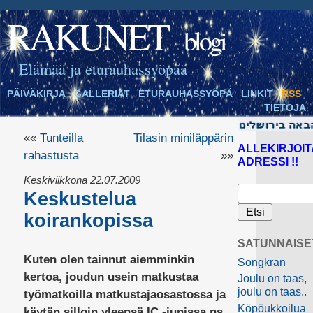
RAKUNET
blogi
Elämää ja eturauhassyöpää
PÄIVÄKIRJA
GALLERIAT
ETURAUHASSYÖPÄ
LINKIT
RSS
TIETOJA
««
Tunteilla
Tilasin miniläppärin
ALLEKIRJOIT
rahastusta
»»
ADRESSI !!
Keskiviikkona 22.07.2009
Keskustelua
koirankopissa
SATUNNAISE
Kuten olen tainnut aiemminkin
Songkran
kertoa, joudun usein matkustaa
Joulu on taas,
joulu on taas..
työmatkoilla matkustajaosastossa ja
Köpöukkoilua
käytän silloin yleensä IC -junissa ns.