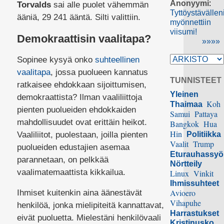
Anonyymi
:
Torvalds
sai alle puolet vähemmän
Tyttöystävällen
ääniä, 29 241 ääntä. Silti valittiin.
myönnettiin
viisumi!
Demokraattisin vaalitapa?
»»»»
Sopinee kysyä onko
suhteellinen
vaalitapa
, jossa puolueen kannatus
TUNNISTEET
ratkaisee ehdokkaan sijoittumisen,
Yleinen
demokraattista? Ilman vaaliliittoja
Koh
Thaimaa
pienten puolueiden ehdokkaiden
Samui
Pattaya
mahdollisuudet ovat erittäin heikot.
Bangkok
Hua
Hin
Vaaliliitot, puolestaan, joilla pienten
Politiikka
Vaalit
Trump
puolueiden edustajien asemaa
Eturauhassy
parannetaan, on pelkkää
Nörtteily
vaalimatemaattista kikkailua.
Linux
Vinkit
Ihmissuhteet
Avioero
Ihmiset kuitenkin aina äänestävät
Vihapuhe
henkilöä, jonka mielipiteitä kannattavat,
Harrastukset
eivät puoluetta. Mielestäni henkilövaali
Kristinusko