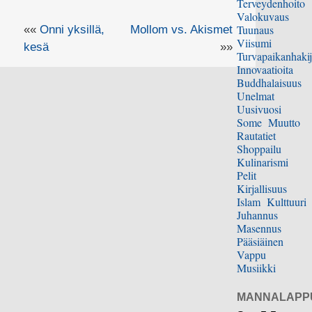
Terveydenhoito
Valokuvaus
Tuunaus
««
Onni yksillä,
Mollom vs. Akismet
Viisumi
kesä
»»
Turvapaikanhakij
Innovaatioita
Buddhalaisuus
Unelmat
Uusivuosi
Some
Muutto
Rautatiet
Shoppailu
Kulinarismi
Pelit
Kirjallisuus
Islam
Kulttuuri
Juhannus
Masennus
Pääsiäinen
Vappu
Musiikki
MANNALAPP