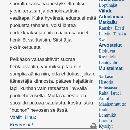
suoralla kansanäänestyksellä olisi
Lopunajat
yksinkertaisin ja demokraattisin
Viihde
Arkielämää
vaalitapa. Kuka hyvänsä, edustaisi mitä
Matkailu
puoluetta tahansa, voisi lähteä
Ranska
Eesti
ehdokkaaksi ja eniten ääniä saaneet
Latvia
Tanska
Sveitsi
henkilöt valittaisiin. Siistiä ja
Arvostelut
yksinkertaista.
Elokuvat
Ravintolat
Pelkääkö valtaapitävät suoraa
Lentoyhtiö
henkilövaalia, vai miksi pitää niin
Muistelmat
sumplia ääniä niin, että ehdokas, joka ei
Sarkasmi
äänestäjiä kiinnosta, pääsee hajaäänin
Historia
Poliisiasia
läpi, kunhan vain ratsastaa ”hyvällä”
Raha
Israel
puoluehevosella. Mutta äänestäjien
Autot
suosikki putoaa satulasta, koska istuu
Maahanmuutto
Joulu
”huonon” hevosen selässä.
Lemmikit
Vaalit
Linux
Luonto
Kommentit
Kyselyt