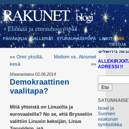
RAKUNET
blogi
Elämää ja eturauhassyöpää
PÄIVÄKIRJA
GALLERIAT
ETURAUHASSYÖPÄ
LINKIT
RSS
TIETOJA
««
Onni yksillä,
Mollom vs. Akismet
ALLEKIRJOIT
kesä
»»
ADRESSI !!
Maanantaina 02.06.2014
Demokraattinen
vaalitapa?
SATUNNAISE
Mitä yhteistä on Linuxilla ja
Israel ja
Suomen
eurovaaleilla? No se, että Brysseliin
vaakunan
valittiin Linuxin keksijän,
Linus
symboliikka
Torvaldsin
, isä.