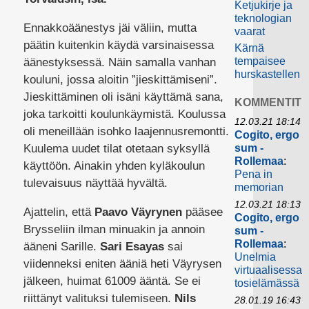
Ketjukirje ja
teknologian
Ennakkoäänestys jäi väliin, mutta
vaarat
päätin kuitenkin käydä varsinaisessa
Kärnä
tempaisee
äänestyksessä. Näin samalla vanhan
hurskastellen
kouluni, jossa aloitin ”jieskittämiseni”.
Jieskittäminen oli isäni käyttämä sana,
KOMMENTIT
joka tarkoitti koulunkäymistä. Koulussa
12.03.21 18:14
oli meneillään isohko laajennusremontti.
Cogito, ergo
Kuulema uudet tilat otetaan syksyllä
sum -
Rollemaa
:
käyttöön. Ainakin yhden kyläkoulun
Pena in
tulevaisuus näyttää hyvältä.
memorian
12.03.21 18:13
Ajattelin, että
Paavo Väyrynen
pääsee
Cogito, ergo
Brysseliin ilman minuakin ja annoin
sum -
Rollemaa
:
ääneni Sarille.
Sari Esayas
sai
Unelmia
viidenneksi eniten ääniä heti Väyrysen
virtuaalisessa
jälkeen, huimat 61009 ääntä. Se ei
tosielämässä
riittänyt valituksi tulemiseen.
Nils
28.01.19 16:43