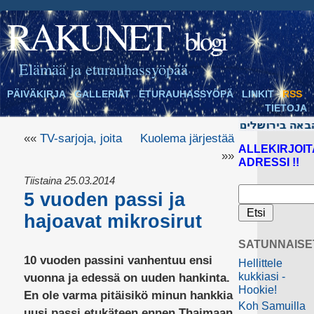
RAKUNET
blogi
Elämää ja eturauhassyöpää
PÄIVÄKIRJA
GALLERIAT
ETURAUHASSYÖPÄ
LINKIT
RSS
TIETOJA
««
TV-sarjoja, joita
Kuolema järjestää
ALLEKIRJOIT
»»
ADRESSI !!
Tiistaina 25.03.2014
5 vuoden passi ja
hajoavat mikrosirut
SATUNNAISE
10 vuoden passini vanhentuu ensi
Hellittele
kukkiasi -
vuonna ja edessä on uuden hankinta.
Hookie!
En ole varma pitäisikö minun hankkia
Koh Samuilla
uusi passi etukäteen ennen Thaimaan