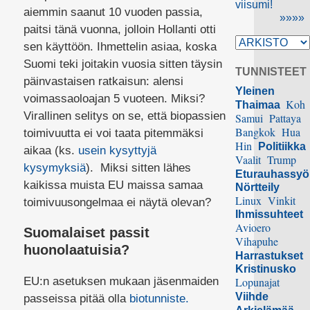
viisumi!
aiemmin saanut 10 vuoden passia,
»»»»
paitsi tänä vuonna, jolloin Hollanti otti
sen käyttöön. Ihmettelin asiaa, koska
Suomi teki joitakin vuosia sitten täysin
TUNNISTEET
päinvastaisen ratkaisun: alensi
Yleinen
voimassaoloajan 5 vuoteen. Miksi?
Koh
Thaimaa
Virallinen selitys on se, että biopassien
Samui
Pattaya
Bangkok
Hua
toimivuutta ei voi taata pitemmäksi
Hin
Politiikka
aikaa (ks.
usein kysyttyjä
Vaalit
Trump
kysymyksiä
). Miksi sitten lähes
Eturauhassy
kaikissa muista EU maissa samaa
Nörtteily
Linux
Vinkit
toimivuusongelmaa ei näytä olevan?
Ihmissuhteet
Avioero
Suomalaiset passit
Vihapuhe
huonolaatuisia?
Harrastukset
Kristinusko
EU:n asetuksen mukaan jäsenmaiden
Lopunajat
Viihde
passeissa pitää olla
biotunniste.