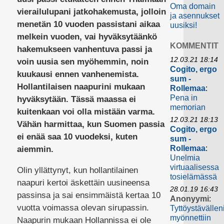
Oma domain
vierailulupani jatkohakemusta, jolloin
ja asennukset
menetän 10 vuoden passistani aikaa
uusiksi!
melkein vuoden, vai hyväksytäänkö
KOMMENTIT
hakemukseen vanhentuva passi ja
12.03.21 18:14
voin uusia sen myöhemmin, noin
Cogito, ergo
kuukausi ennen vanhenemista.
sum -
Hollantilaisen naapurini mukaan
Rollemaa
:
Pena in
hyväksytään. Tässä maassa ei
memorian
kuitenkaan voi olla mistään varma.
12.03.21 18:13
Vähän harmittaa, kun Suomen passia
Cogito, ergo
ei enää saa 10 vuodeksi, kuten
sum -
Rollemaa
:
aiemmin.
Unelmia
virtuaalisessa
Olin yllättynyt, kun hollantilainen
tosielämässä
naapuri kertoi äskettäin uusineensa
28.01.19 16:43
passinsa ja sai ensimmäistä kertaa 10
Anonyymi
:
vuotta voimassa olevan sirupassin.
Tyttöystävällen
myönnettiin
Naapurin mukaan Hollannissa ei ole