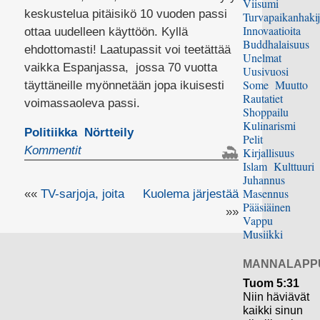
Viisumi
keskustelua pitäisikö 10 vuoden passi
Turvapaikanhakij
Innovaatioita
ottaa uudelleen käyttöön. Kyllä
Buddhalaisuus
ehdottomasti! Laatupassit voi teetättää
Unelmat
vaikka Espanjassa, jossa 70 vuotta
Uusivuosi
Some
Muutto
täyttäneille myönnetään jopa ikuisesti
Rautatiet
voimassaoleva passi.
Shoppailu
Kulinarismi
Politiikka
Nörtteily
Pelit
Kommentit
Kirjallisuus
Islam
Kulttuuri
Juhannus
Masennus
««
TV-sarjoja, joita
Kuolema järjestää
Pääsiäinen
»»
Vappu
Musiikki
MANNALAPP
Tuom 5:31
Niin häviävät
kaikki sinun