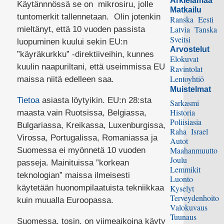
Arkielämää
Käytännnössä se on mikrosiru, jolle
Matkailu
tuntomerkit tallennetaan. Olin jotenkin
Ranska
Eesti
Latvia
Tanska
mieltänyt, että 10 vuoden passista
Sveitsi
luopuminen kuului sekin EU:n
Arvostelut
”käyräkurkku” -direktiiveihin, kunnes
Elokuvat
kuulin naapuriltani, että useimmissa EU
Ravintolat
Lentoyhtiö
maissa niitä edelleen saa.
Muistelmat
Tietoa
asiasta löytyikin. EU:n 28:sta
Sarkasmi
Historia
maasta vain Ruotsissa, Belgiassa,
Poliisiasia
Bulgariassa, Kreikassa, Luxenburgissa,
Raha
Israel
Virossa, Portugalissa, Romaniassa ja
Autot
Maahanmuutto
Suomessa ei myönnetä 10 vuoden
Joulu
passeja. Mainituissa ”korkean
Lemmikit
teknologian” maissa ilmeisesti
Luonto
käytetään huonompilaatuista tekniikkaa
Kyselyt
Terveydenhoito
kuin muualla Euroopassa.
Valokuvaus
Tuunaus
Suomessa, tosin, on viimeaikoina käyty