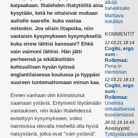
älkää
kaipaakaan. Iltalehden iltatytöiltä aina
halveksuko
kysytään, ketä he ottaisivat mukaan
Mahtava
autiolle saarelle. kuka vastaa
ilotulitus
mitenkin. Jos olisin iltapoika, niin
KOMMENTIT
vastaisin kysymykseen kysymyksellä:
12.03.21 18:14
kuka sinne lähtisi kanssani? Ehkä
Cogito, ergo
vain vaimoni lähtisi. Hän jätti
sum -
perheensä ja sikäläisittäin
Rollemaa
:
Pena in
kohtuullisen hyvän työnsä
memorian
englantilaisessa koulussa ja hyppäsi
12.03.21 18:13
suureen tuntemattomaan minun kaa.
Cogito, ergo
sum -
Ennen vanhaan olin kiinnostunut
Rollemaa
:
saamaan ystäviä. Erityisesti löytämään
Unelmia
virtuaalisessa
vastauksen, niin ikään Iltalehdessä
tosielämässä
esitettyyn kysymykseen, voiko
28.01.19 16:43
naimisissa olevalla miehellä olla hyviä
Anonyymi
:
naisystäviä, jotka ovat ”vain ystäviä”.
Tyttöystävällen