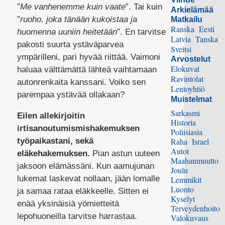
”
Me vanhenemme kuin vaate
”. Tai kuin
Arkielämää
”
ruoho, joka tänään kukoistaa ja
Matkailu
Ranska
Eesti
huomenna uuniin heitetään
”. En tarvitse
Latvia
Tanska
pakosti suurta ystäväparvea
Sveitsi
ympärilleni, pari hyvää riittää. Vaimoni
Arvostelut
Elokuvat
haluaa välttämättä lähteä vaihtamaan
Ravintolat
autonrenkaita kanssani. Voiko sen
Lentoyhtiö
parempaa ystävää ollakaan?
Muistelmat
Sarkasmi
Eilen allekirjoitin
Historia
irtisanoutumismishakemuksen
Poliisiasia
työpaikastani, sekä
Raha
Israel
Autot
eläkehakemuksen.
Pian astun uuteen
Maahanmuutto
jaksoon elämässäni. Kun aamujunan
Joulu
lukemat laskevat nollaan, jään lomalle
Lemmikit
Luonto
ja samaa rataa eläkkeelle. Sitten ei
Kyselyt
enää yksinäisiä yömietteitä
Terveydenhoito
lepohuoneilla tarvitse harrastaa.
Valokuvaus