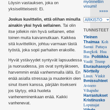
myönnettiin
Löysin vastauksen, joka on
viisumi!
yksiselitteisesti: Ei.
»»»»
Joskus kuvittelin, että olihan minulla
ainakin yksi hyvä sellainen
. Tai olin
TUNNISTEET
itse jollekin niin hyvä sellainen, ettei
Yleinen
toinen muita kaivannutkaan. Kaikkea
Koh
Thaimaa
sitä kuvittelikin, johtuu varmaan tästä
Samui
Pattaya
työstä, joka sopii parhaiten erakoille.
Bangkok
Hua
Hin
Politiikka
Hyvät ystävyydet syntyvät lapsuudessa
Vaalit
Trump
ja nuoruudessa, jos ovat syntyäkseen,
Eturauhassy
Nörtteily
harvemmin enää vanhemmalla iällä. En
Linux
Vinkit
enää asialla stressaa ja muutenkin olen
Ihmissuhteet
sinut itseni kanssa, pärjään itsekseni
Avioero
Vihapuhe
jos täytyy, eikä huoleta
Harrastukset
vanheneminenkaan enää. Kaikki
Kristinusko
vanhenevat.
Lopunajat
Viihde