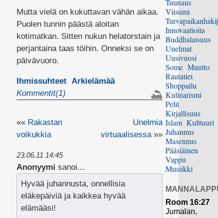
Tuunaus
Viisumi
Mutta vielä on kukuttavan vähän aikaa.
Turvapaikanhakij
Puolen tunnin päästä aloitan
Innovaatioita
kotimatkan. Sitten nukun helatorstain ja
Buddhalaisuus
Unelmat
perjantaina taas töihin. Onneksi se on
Uusivuosi
päivävuoro.
Some
Muutto
Rautatiet
Ihmissuhteet
Arkielämää
Shoppailu
Kommentit(1)
Kulinarismi
Pelit
Kirjallisuus
Islam
Kulttuuri
««
Rakastan
Unelmia
Juhannus
voikukkia
virtuaalisessa
»»
Masennus
Pääsiäinen
23.06.11 14:45
Vappu
Anonyymi
sanoi...
Musiikki
Hyvää juhannusta, onnellisia
MANNALAPP
eläkepäiviä ja kaikkea hyvää
Room 16:27
elämääsi!
Jumalan,