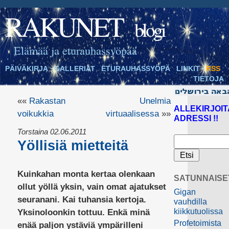
RAKUNET
blogi
Elämää ja eturauhassyöpää
PÄIVÄKIRJA
GALLERIAT
ETURAUHASSYÖPÄ
LINKIT
RSS
TIETOJA
««
Rakastan
Unelmia
ALLEKIRJOIT
voikukkia
virtuaalisessa
»»
ADRESSI !!
Torstaina 02.06.2011
Yöllisiä mietteitä
Kuinkahan monta kertaa olenkaan
SATUNNAISE
ollut yöllä yksin, vain omat ajatukset
Gigan
seuranani. Kai tuhansia kertoja.
vauhdilla
kiikkutuolissa
Yksinoloonkin tottuu. Enkä minä
Profetoimista
enää paljon ystäviä ympärilleni