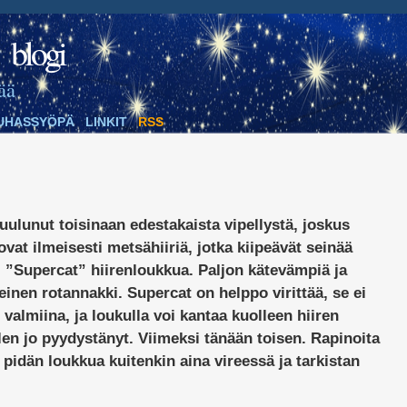
blogi
ää
UHASSYÖPÄ
LINKIT
RSS
uulunut toisinaan edestakaista vipellystä, joskus
ovat ilmeisesti metsähiiriä, jotka kiipeävät seinää
ri ”Supercat” hiirenloukkua. Paljon kätevämpiä ja
inen rotannakki. Supercat on helppo virittää, se ei
i valmiina, ja loukulla voi kantaa kuolleen hiiren
 olen jo pyydystänyt. Viimeksi tänään toisen. Rapinoita
 pidän loukkua kuitenkin aina vireessä ja tarkistan