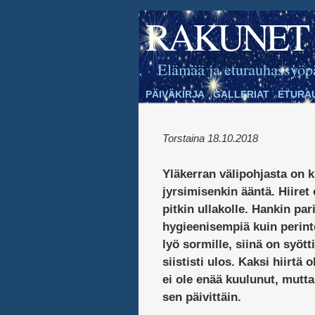
RAKUNET
Elämää ja eturauhassyöp
PÄIVÄKIRJA
GALLERIAT
ETURA
Torstaina 18.10.2018
Yläkerran välipohjasta on k
jyrsimisenkin ääntä. Hiiret 
pitkin ullakolle. Hankin pa
hygieenisempiä kuin perinte
lyö sormille, siinä on syött
siististi ulos. Kaksi hiirtä
ei ole enää kuulunut, mutta
sen päivittäin.