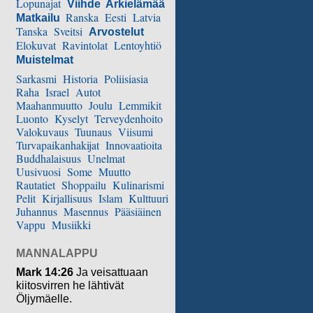
Lopunajat
Viihde
Arkielämää
Ranska
Eesti
Latvia
Matkailu
Tanska
Sveitsi
Arvostelut
Elokuvat
Ravintolat
Lentoyhtiö
Muistelmat
Sarkasmi
Historia
Poliisiasia
Raha
Israel
Autot
Maahanmuutto
Joulu
Lemmikit
Luonto
Kyselyt
Terveydenhoito
Valokuvaus
Tuunaus
Viisumi
Turvapaikanhakijat
Innovaatioita
Buddhalaisuus
Unelmat
Uusivuosi
Some
Muutto
Rautatiet
Shoppailu
Kulinarismi
Pelit
Kirjallisuus
Islam
Kulttuuri
Juhannus
Masennus
Pääsiäinen
Vappu
Musiikki
MANNALAPPU
Mark 14:26
Ja veisattuaan
kiitosvirren he lähtivät
Öljymäelle.