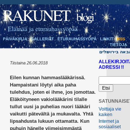
RAKUNET
blogi
Elämää ja eturauhassyöpää
PÄIVÄKIRJA
GALLERIAT
ETURAUHASSYÖPÄ
LINKIT
RSS
TIETOJA
ALLEKIRJOIT
Tiistaina 26.06.2018
ADRESSI !!
Eilen kunnan hammaslääkärissä.
Hampaistani löytyi aika paha
tulehdus, joten ei ihme, jos jomottaa.
Eläköityneen vakiolääkärini tilalle
SATUNNAISE
tullut uusi ja puhelias nuori lääkäri
Voittaja vie
vaikutti pätevältä ja mukavalta. Yhtä
kaiken
lipsahdusta lukuun ottamatta. Kun
Internet ja
sosiaaliset
puhuin hänelle viimeisimmästä