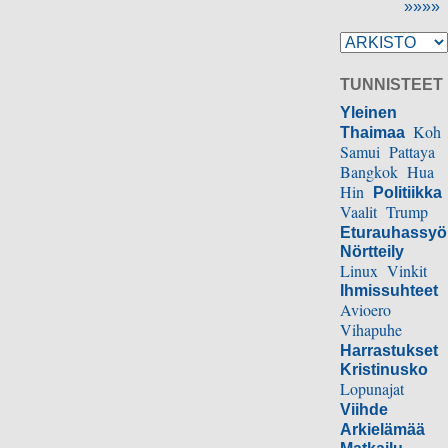
»»»»
TUNNISTEET
Yleinen
Koh
Thaimaa
Samui
Pattaya
Bangkok
Hua
Hin
Politiikka
Vaalit
Trump
Eturauhassy
Nörtteily
Linux
Vinkit
Ihmissuhteet
Avioero
Vihapuhe
Harrastukset
Kristinusko
Lopunajat
Viihde
Arkielämää