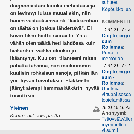
suhteet
diagnoosistani kuinka metastaaseja
Köpöukkoilua
on levinnyt luista muuallekin, niin
hänen vastauksensa oli ”kaikkienhan
KOMMENTIT
on täältä on joskus lähdettävä”. Ei
12.03.21 18:14
kovin fiksu heitto sairaalle. Yhtä
Cogito, ergo
sum -
vähän olen täältä heti lähdössä kuin
Rollemaa
:
lääkärikin, vaikka olenkin jo
Pena in
ikääntynyt. Kuulosti tilanteeni miten
memorian
pahalta tahansa, niin mieluummin
12.03.21 18:13
Cogito, ergo
kuulisin rohkaisun sanoja, pitkän iän
sum -
ym. hyvän toivotuksia. Eläkkeelle
Rollemaa
:
jäänyt aiempi hammaslääkärini hyvää
Unelmia
virtuaalisessa
toivottikin.
tosielämässä
28.01.19 16:43
Yleinen
Anonyymi
:
artikkelissa
Kommentit pois päältä
Tyttöystävällen
myönnettiin
viisumi!