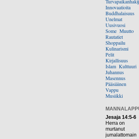
Turvapaikanhakij
Innovaatioita
Buddhalaisuus
Unelmat
Uusivuosi
Some
Muutto
Rautatiet
Shoppailu
Kulinarismi
Pelit
Kirjallisuus
Islam
Kulttuuri
Juhannus
Masennus
Pääsiäinen
Vappu
Musiikki
MANNALAPP
Jesaja 14:5-6
Herra on
murtanut
jumalattomain