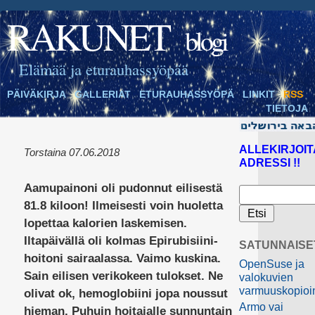
RAKUNET
blogi
Elämää ja eturauhassyöpää
PÄIVÄKIRJA
GALLERIAT
ETURAUHASSYÖPÄ
LINKIT
RSS
TIETOJA
ALLEKIRJOIT
Torstaina 07.06.2018
ADRESSI !!
Aamupainoni oli pudonnut eilisestä
81.8 kiloon! Ilmeisesti voin huoletta
lopettaa kalorien laskemisen.
Iltapäivällä oli kolmas Epirubisiini-
SATUNNAISE
hoitoni sairaalassa. Vaimo kuskina.
OpenSuse ja
Sain eilisen verikokeen tulokset. Ne
valokuvien
varmuuskopioin
olivat ok, hemoglobiini jopa noussut
Armo vai
hieman. Puhuin hoitajalle sunnuntain