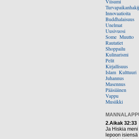
Viisumi
Turvapaikanhakij
Innovaatioita
Buddhalaisuus
Unelmat
Uusivuosi
Some
Muutto
Rautatiet
Shoppailu
Kulinarismi
Pelit
Kirjallisuus
Islam
Kulttuuri
Juhannus
Masennus
Pääsiäinen
Vappu
Musiikki
MANNALAPP
2.Aikak 32:33
Ja Hiskia meni
lepoon isiensä