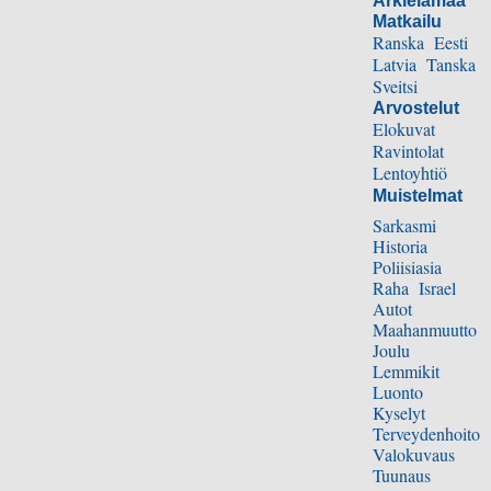
Arkielämää
Matkailu
Ranska
Eesti
Latvia
Tanska
Sveitsi
Arvostelut
Elokuvat
Ravintolat
Lentoyhtiö
Muistelmat
Sarkasmi
Historia
Poliisiasia
Raha
Israel
Autot
Maahanmuutto
Joulu
Lemmikit
Luonto
Kyselyt
Terveydenhoito
Valokuvaus
Tuunaus