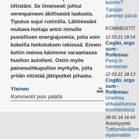
tuomio?
tiltistäni. Se ilmeisesti johtui
Tänään
verenpaineen äkillisestä laskusta.
parempi päivä
Tiputus sujui rutiinilla. Lähtiessäni
KOMMENTIT
mukava hoitaja antoi minulle
pussillisen energiajuomia, joita voin
12.03.21 18:14
Cogito, ergo
kokeilla heikotuksen iskiessä. Ennen
sum -
kotiin menoa kävimme varaamassa
Rollemaa
:
huollon autolleni. Ostin myös
Pena in
memorian
painesuihkupullon myrkylle, jolla
12.03.21 18:13
yritän nitistää jättiputket pihasta.
Cogito, ergo
sum -
Yleinen
Rollemaa
:
artikkelissa
Kommentit pois päältä
Unelmia
virtuaalisessa
tosielämässä
28.01.19 16:43
Anonyymi
:
Tyttöystävällen
myönnettiin