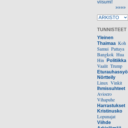
viisumi!
»»»»
TUNNISTEET
Yleinen
Koh
Thaimaa
Samui
Pattaya
Bangkok
Hua
Hin
Politiikka
Vaalit
Trump
Eturauhassy
Nörtteily
Linux
Vinkit
Ihmissuhteet
Avioero
Vihapuhe
Harrastukset
Kristinusko
Lopunajat
Viihde