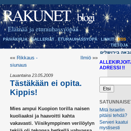
RAKUNET
blogi
Elämää ja eturauhassyöpää
PÄIVÄKIRJA
GALLERIAT
ETURAUHASSYÖPÄ
LINKIT
RSS
TIETOJA
««
Rikkaus -
Ilmiö
»»
ALLEKIRJOIT
siunaus
ADRESSI !!
Lauantaina 23.05.2009
Tästäkään ei opita.
Kippis!
SATUNNAISE
Mies ampui Kuopion torilla naisen
Mitä Israelin
pitäisi tehdä?
kuoliaaksi ja haavoitti kahta
Serveri kaatui
vakavasti. Viisikymppinen verilöylyn
mystisesti
tekijä oli tekonsa hetkellä vahvassa