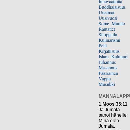
Innovaatioita
Buddhalaisuus
Unelmat
Uusivuosi
Some
Muutto
Rautatiet
Shoppailu
Kulinarismi
Pelit
Kirjallisuus
Islam
Kulttuuri
Juhannus
Masennus
Pääsiäinen
Vappu
Musiikki
MANNALAPP
1.Moos 35:11
Ja Jumala
sanoi hänelle:
Minä olen
Jumala,