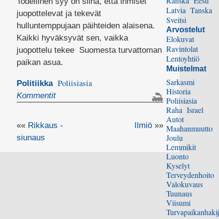
Ranska
Eesti
Todellinen syy on siinä, että ihmiset
Latvia
Tanska
juopottelevat ja tekevät
Sveitsi
hulluntemppujaan päihteiden alaisena.
Arvostelut
Kaikki hyväksyvät sen, vaikka
Elokuvat
Ravintolat
juopottelu tekee Suomesta turvattoman
Lentoyhtiö
paikan asua.
Muistelmat
Sarkasmi
Poliisiasia
Politiikka
Historia
Kommentit
Poliisiasia
Raha
Israel
Autot
««
Rikkaus -
Ilmiö
»»
Maahanmuutto
Joulu
siunaus
Lemmikit
Luonto
Kyselyt
Terveydenhoito
Valokuvaus
Tuunaus
Viisumi
Turvapaikanhakij