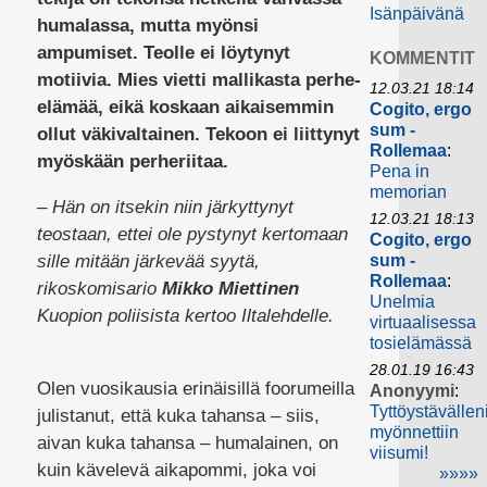
Isänpäivänä
humalassa, mutta myönsi
ampumiset. Teolle ei löytynyt
KOMMENTIT
motiivia. Mies vietti mallikasta perhe-
12.03.21 18:14
elämää, eikä koskaan aikaisemmin
Cogito, ergo
sum -
ollut väkivaltainen. Tekoon ei liittynyt
Rollemaa
:
myöskään perheriitaa.
Pena in
memorian
– Hän on itsekin niin järkyttynyt
12.03.21 18:13
teostaan, ettei ole pystynyt kertomaan
Cogito, ergo
sille mitään järkevää syytä,
sum -
Rollemaa
:
rikoskomisario
Mikko Miettinen
Unelmia
Kuopion poliisista kertoo Iltalehdelle.
virtuaalisessa
tosielämässä
28.01.19 16:43
Olen vuosikausia erinäisillä foorumeilla
Anonyymi
:
Tyttöystävällen
julistanut, että kuka tahansa – siis,
myönnettiin
aivan kuka tahansa – humalainen, on
viisumi!
kuin kävelevä aikapommi, joka voi
»»»»