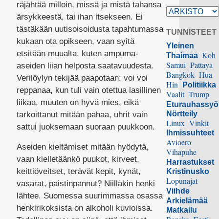
räjähtää milloin, missä ja mistä tahansa
ärsykkeestä, tai ihan itsekseen. Ei
tästäkään uutisoisoidusta tapahtumassa
TUNNISTEET
kukaan ota opikseen, vaan syitä
Yleinen
etsitään muualta, kuten ampuma-
Koh
Thaimaa
Samui
Pattaya
aseiden liian helposta saatavuudesta.
Bangkok
Hua
Verilöylyn tekijää paapotaan: voi voi
Hin
Politiikka
reppanaa, kun tuli vain otettua lasillinen
Vaalit
Trump
liikaa, muuten on hyvä mies, eikä
Eturauhassy
Nörtteily
tarkoittanut mitään pahaa, uhrit vain
Linux
Vinkit
sattui juoksemaan suoraan puukkoon.
Ihmissuhteet
Avioero
Aseiden kieltämiset mitään hyödytä,
Vihapuhe
vaan kielletäänkö puukot, kirveet,
Harrastukset
keittiöveitset, terävät kepit, kynät,
Kristinusko
Lopunajat
vasarat, paistinpannut? Niilläkin henki
Viihde
lähtee. Suomessa suurimmassa osassa
Arkielämää
henkirikoksista on alkoholi kuvioissa.
Matkailu