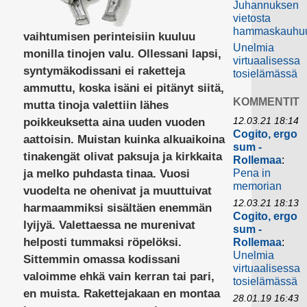
Juhannuksen
vietosta
hammaskauhu
vaihtumisen perinteisiin kuuluu
Unelmia
monilla tinojen valu. Ollessani lapsi,
virtuaalisessa
syntymäkodissani ei raketteja
tosielämässä
ammuttu, koska isäni ei pitänyt siitä,
KOMMENTIT
mutta tinoja valettiin lähes
12.03.21 18:14
poikkeuksetta aina uuden vuoden
Cogito, ergo
aattoisin. Muistan kuinka alkuaikoina
sum -
tinakengät olivat paksuja ja kirkkaita
Rollemaa
:
ja melko puhdasta tinaa. Vuosi
Pena in
memorian
vuodelta ne ohenivat ja muuttuivat
12.03.21 18:13
harmaammiksi sisältäen enemmän
Cogito, ergo
lyijyä. Valettaessa ne murenivat
sum -
helposti tummaksi röpelöksi.
Rollemaa
:
Unelmia
Sittemmin omassa kodissani
virtuaalisessa
valoimme ehkä vain kerran tai pari,
tosielämässä
en muista. Rakettejakaan en montaa
28.01.19 16:43