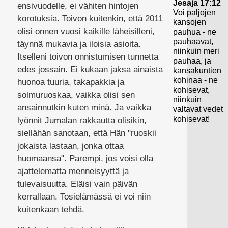
Jesaja 17:12
ensivuodelle, ei vähiten hintojen
Voi paljojen
korotuksia. Toivon kuitenkin, että 2011
kansojen
olisi onnen vuosi kaikille läheisilleni,
pauhua - ne
pauhaavat,
täynnä mukavia ja iloisia asioita.
niinkuin meri
Itselleni toivon onnistumisen tunnetta
pauhaa, ja
edes jossain. Ei kukaan jaksa ainaista
kansakuntien
kohinaa - ne
huonoa tuuria, takapakkia ja
kohisevat,
solmuruoskaa, vaikka olisi sen
niinkuin
ansainnutkin kuten minä. Ja vaikka
valtavat vedet
kohisevat!
lyönnit Jumalan rakkautta olisikin,
siellähän sanotaan, että Hän "ruoskii
jokaista lastaan, jonka ottaa
huomaansa". Parempi, jos voisi olla
ajattelematta menneisyyttä ja
tulevaisuutta. Eläisi vain päivän
kerrallaan. Tosielämässä ei voi niin
kuitenkaan tehdä.