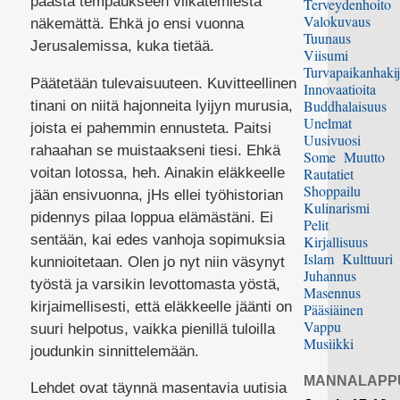
päästä tempaukseen viikatemiestä
Terveydenhoito
Valokuvaus
näkemättä. Ehkä jo ensi vuonna
Tuunaus
Jerusalemissa, kuka tietää.
Viisumi
Turvapaikanhakij
Päätetään tulevaisuuteen. Kuvitteellinen
Innovaatioita
Buddhalaisuus
tinani on niitä hajonneita lyijyn murusia,
Unelmat
joista ei pahemmin ennusteta. Paitsi
Uusivuosi
rahaahan se muistaakseni tiesi. Ehkä
Some
Muutto
voitan lotossa, heh. Ainakin eläkkeelle
Rautatiet
Shoppailu
jään ensivuonna, jHs ellei työhistorian
Kulinarismi
pidennys pilaa loppua elämästäni. Ei
Pelit
sentään, kai edes vanhoja sopimuksia
Kirjallisuus
Islam
Kulttuuri
kunnioitetaan. Olen jo nyt niin väsynyt
Juhannus
työstä ja varsikin levottomasta yöstä,
Masennus
kirjaimellisesti, että eläkkeelle jäänti on
Pääsiäinen
Vappu
suuri helpotus, vaikka pienillä tuloilla
Musiikki
joudunkin sinnittelemään.
MANNALAPP
Lehdet ovat täynnä masentavia uutisia