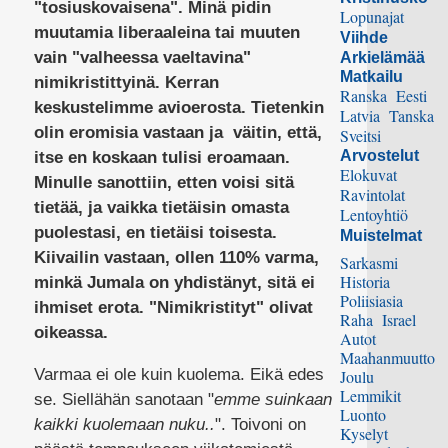
"tosiuskovaisena". Minä pidin
Lopunajat
muutamia liberaaleina tai muuten
Viihde
vain "valheessa vaeltavina"
Arkielämää
Matkailu
nimikristittyinä. Kerran
Ranska
Eesti
keskustelimme avioerosta. Tietenkin
Latvia
Tanska
olin eromisia vastaan ja väitin, että,
Sveitsi
Arvostelut
itse en koskaan tulisi eroamaan.
Elokuvat
Minulle sanottiin, etten voisi sitä
Ravintolat
tietää, ja vaikka tietäisin omasta
Lentoyhtiö
puolestasi, en tietäisi toisesta.
Muistelmat
Kiivailin vastaan, ollen 110% varma,
Sarkasmi
Historia
minkä Jumala on yhdistänyt, sitä ei
Poliisiasia
ihmiset erota. "Nimikristityt" olivat
Raha
Israel
oikeassa.
Autot
Maahanmuutto
Varmaa ei ole kuin kuolema. Eikä edes
Joulu
Lemmikit
se. Siellähän sanotaan "
emme suinkaan
Luonto
kaikki kuolemaan nuku..
". Toivoni on
Kyselyt