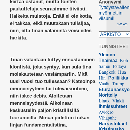
kertaa ostanut, mutta toisten
Anonyymi
:
Tyttöystävällen
paukutteluja seurasimme tiiviisti.
myönnettiin
Haikeita muistoja. Enää ei ole kotia,
viisumi!
ei takkaa, eikä muutakaan tulisijaa,
»»»»
niin, että tinan valamista voisi edes
harkita.
TUNNISTEET
Yleinen
Tinan valantaan liittyy ennustaminen
Koh
Thaimaa
Samui
Pattaya
klöntistä, joka syntyy, kun sula tina
Bangkok
Hua
molskautetaan vesiämpäriin. Mitä
Hin
Politiikka
uusi vuosi tuo tullessaan? Katsoinpa
Vaalit
Trump
menneisyyteen tai tulevaisuuteen,
Eturauhassy
Nörtteily
niin iskee debis. Aloitetaan
Linux
Vinkit
menneisyydestä. Aikoinaan
Ihmissuhteet
keskustelin paljon kristillisillä
Avioero
Vihapuhe
foorumeilla. Minua pidettiin tiukan
Harrastukset
linjan fundamentalistina,
Kristinusko