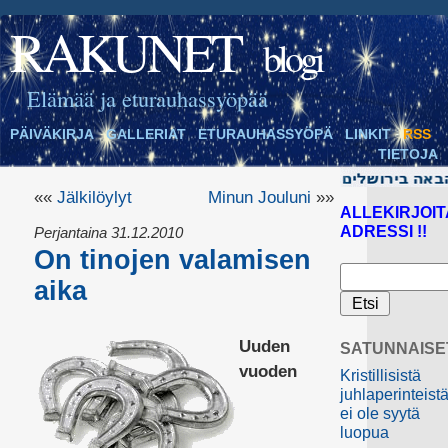
RAKUNET
blogi
Elämää ja eturauhassyöpää
PÄIVÄKIRJA
GALLERIAT
ETURAUHASSYÖPÄ
LINKIT
RSS
TIETOJA
««
Jälkilöylyt
Minun Jouluni
»»
ALLEKIRJOIT
ADRESSI !!
Perjantaina 31.12.2010
On tinojen valamisen
aika
Uuden
SATUNNAISE
vuoden
Kristillisistä
juhlaperinteist
ei ole syytä
luopua