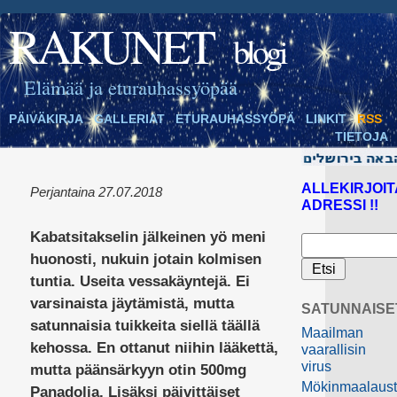
RAKUNET
blogi
Elämää ja eturauhassyöpää
PÄIVÄKIRJA
GALLERIAT
ETURAUHASSYÖPÄ
LINKIT
RSS
TIETOJA
ALLEKIRJOIT
Perjantaina 27.07.2018
ADRESSI !!
Kabatsitakselin jälkeinen yö meni
huonosti, nukuin jotain kolmisen
tuntia. Useita vessakäyntejä. Ei
varsinaista jäytämistä, mutta
SATUNNAISE
satunnaisia tuikkeita siellä täällä
Maailman
kehossa. En ottanut niihin lääkettä,
vaarallisin
virus
mutta päänsärkyyn otin 500mg
Mökinmaalaus
Panadolia. Lisäksi päivittäiset