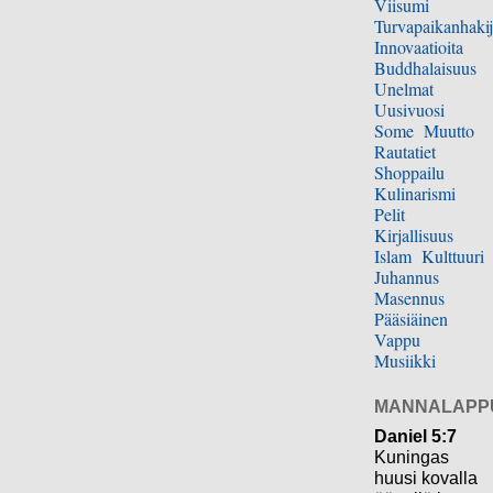
Viisumi
Turvapaikanhakij
Innovaatioita
Buddhalaisuus
Unelmat
Uusivuosi
Some
Muutto
Rautatiet
Shoppailu
Kulinarismi
Pelit
Kirjallisuus
Islam
Kulttuuri
Juhannus
Masennus
Pääsiäinen
Vappu
Musiikki
MANNALAPP
Daniel 5:7
Kuningas
huusi kovalla