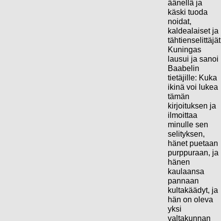
äänellä ja
käski tuoda
noidat,
kaldealaiset ja
tähtienselittäjät
Kuningas
lausui ja sanoi
Baabelin
tietäjille: Kuka
ikinä voi lukea
tämän
kirjoituksen ja
ilmoittaa
minulle sen
selityksen,
hänet puetaan
purppuraan, ja
hänen
kaulaansa
pannaan
kultakäädyt, ja
hän on oleva
yksi
valtakunnan