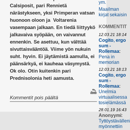
ym.
Calsiposit, pari Rennietä
Maailman
närästykseen, yksi Primperan vatsan
kirjat sekaisin
huonoon oloon ja Voltarenia
KOMMENTIT
vasempaan jalkaan. En tiedä liittyykö
jalkavaiva syöpään, on vaivannut
12.03.21 18:14
Cogito, ergo
ennenkin. Se asettuu, kun välttää
sum -
sivuttaisvääntöä. Viime yön nukuin
Rollemaa
:
suht. hyvin. Ei jäytämistä aamulla, ei
Pena in
memorian
päänsärkyä, ei kauheaa väsymystä.
12.03.21 18:13
Ok olo. Otin kuitenkin pari
Cogito, ergo
Prednisolonia heti aamusta.
sum -
Rollemaa
:
Unelmia
artikkelissa
virtuaalisessa
Kommentit pois päältä
tosielämässä
28.01.19 16:43
Anonyymi
:
Tyttöystävällen
myönnettiin