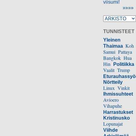
viisumi!
»»»»
TUNNISTEET
Yleinen
Koh
Thaimaa
Samui
Pattaya
Bangkok
Hua
Hin
Politiikka
Vaalit
Trump
Eturauhassy
Nörtteily
Linux
Vinkit
Ihmissuhteet
Avioero
Vihapuhe
Harrastukset
Kristinusko
Lopunajat
Viihde