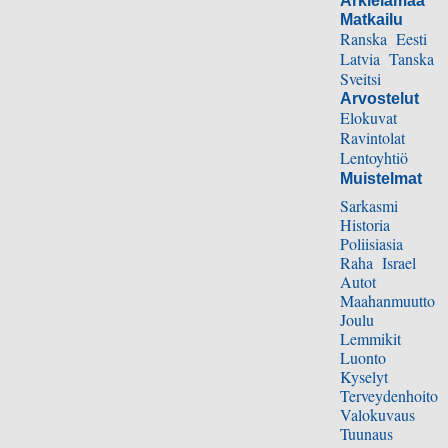
Arkielämää
Matkailu
Ranska
Eesti
Latvia
Tanska
Sveitsi
Arvostelut
Elokuvat
Ravintolat
Lentoyhtiö
Muistelmat
Sarkasmi
Historia
Poliisiasia
Raha
Israel
Autot
Maahanmuutto
Joulu
Lemmikit
Luonto
Kyselyt
Terveydenhoito
Valokuvaus
Tuunaus