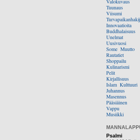
Valokuvaus
Tuunaus
Viisumi
Turvapaikanhakij
Innovaatioita
Buddhalaisuus
Unelmat
Uusivuosi
Some
Muutto
Rautatiet
Shoppailu
Kulinarismi
Pelit
Kirjallisuus
Islam
Kulttuuri
Juhannus
Masennus
Pääsiäinen
Vappu
Musiikki
MANNALAPP
Psalmi