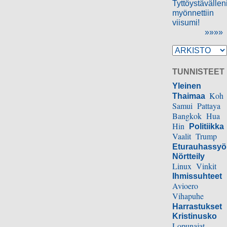
Tyttöystävällen
myönnettiin
viisumi!
»»»»
TUNNISTEET
Yleinen
Koh
Thaimaa
Samui
Pattaya
Bangkok
Hua
Hin
Politiikka
Vaalit
Trump
Eturauhassy
Nörtteily
Linux
Vinkit
Ihmissuhteet
Avioero
Vihapuhe
Harrastukset
Kristinusko
Lopunajat