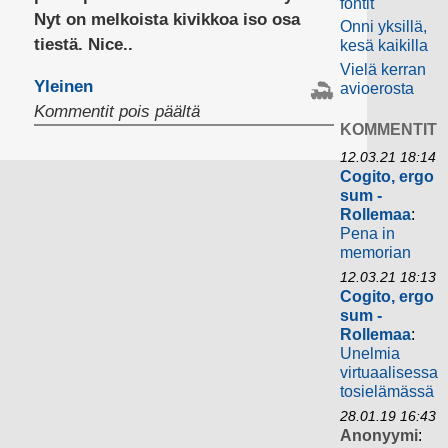
fontit
Nyt on melkoista kivikkoa iso osa
Onni yksillä,
tiestä. Nice..
kesä kaikilla
Vielä kerran
Yleinen
avioerosta
artikkelissa
Kommentit pois päältä
KOMMENTIT
12.03.21 18:14
Cogito, ergo
sum -
Rollemaa
:
Pena in
memorian
12.03.21 18:13
Cogito, ergo
sum -
Rollemaa
:
Unelmia
virtuaalisessa
tosielämässä
28.01.19 16:43
Anonyymi
: