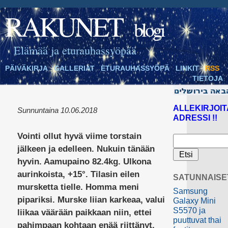
RAKUNET
blogi
Elämää ja eturauhassyöpää
PÄIVÄKIRJA
GALLERIAT
ETURAUHASSYÖPÄ
LINKIT
RSS
TIETOJA
ALLEKIRJOIT
Sunnuntaina 10.06.2018
ADRESSI !!
Vointi ollut hyvä viime torstain
jälkeen ja edelleen. Nukuin tänään
hyvin. Aamupaino 82.4kg. Ulkona
aurinkoista, +15°. Tilasin eilen
SATUNNAISE
mursketta tielle. Homma meni
Samsung
pipariksi. Murske liian karkeaa, valui
Galaxy Mini
S5570 ja
liikaa väärään paikkaan niin, ettei
puuttuvat thai
pahimpaan kohtaan enää riittänyt.